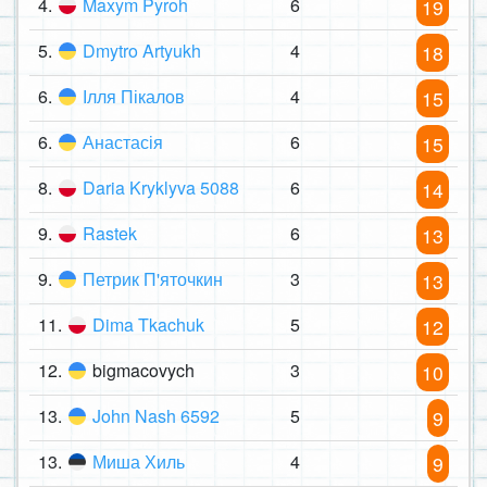
4.
Maxym Pyroh
6
19
5.
Dmytro Artyukh
4
18
6.
Ілля Пікалов
4
15
6.
Анастасія
6
15
8.
Daria Kryklyva 5088
6
14
9.
Rastek
6
13
9.
Петрик П'яточкин
3
13
11.
Dima Tkachuk
5
12
12.
bigmacovych
3
10
13.
John Nash 6592
5
9
13.
Миша Хиль
4
9