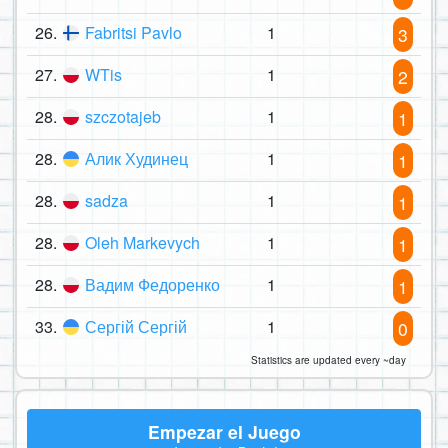
26.
Fabritsi Pavlo
1
3
27.
WTis
1
2
28.
szczotajeb
1
1
28.
Алик Худинец
1
1
28.
sadza
1
1
28.
Oleh Markevych
1
1
28.
Вадим Федоренко
1
1
33.
Сергій Сергій
1
0
Statistics are updated every ~day
Empezar el Juego