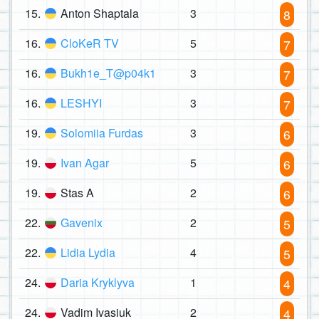
15.
Anton Shaptala
3
8
16.
CloKeR TV
5
7
16.
Bukh1e_T@p04k1
3
7
16.
LESHYI
3
7
19.
Solomiia Furdas
3
6
19.
Ivan Agar
5
6
19.
Stas A
2
6
22.
Gavenix
2
5
22.
Lidia Lydia
4
5
24.
Daria Kryklyva
1
4
24.
Vadim Ivasiuk
2
4