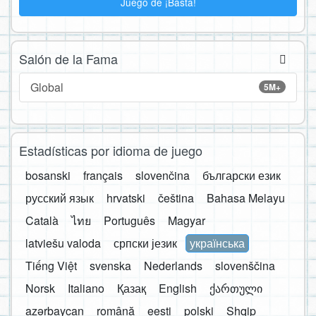
Juego de ¡Basta!
Salón de la Fama
Global
5M+
Estadísticas por idioma de juego
bosanski
français
slovenčina
български език
русский язык
hrvatski
čeština
Bahasa Melayu
Català
ไทย
Português
Magyar
latviešu valoda
српски језик
українська
Tiếng Việt
svenska
Nederlands
slovenščina
Norsk
Italiano
Қазақ
English
ქართული
azərbaycan
română
eesti
polski
Shqip