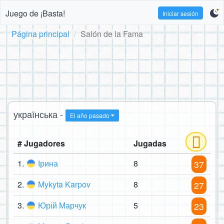
Juego de ¡Basta!
Iniciar sesión
Página principal
Salón de la Fama
українська -
El año pasado
# Jugadores
Jugadas
1.
Ірина
8
37
2.
Mykyta Karpov
8
27
3.
Юрій Марчук
5
23