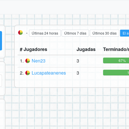
-
Últimas 24 horas
Últimos 7 días
Últimos 30 días
El 
# Jugadores
Jugadas
Terminado/s
1.
Nen23
3
67%
2.
Lucapateanenes
3