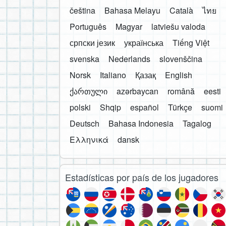
čeština
Bahasa Melayu
Català
ไทย
Português
Magyar
latviešu valoda
српски језик
українська
Tiếng Việt
svenska
Nederlands
slovenščina
Norsk
Italiano
Қазақ
English
ქართული
azərbaycan
română
eesti
polski
Shqip
español
Türkçe
suomi
Deutsch
Bahasa Indonesia
Tagalog
Ελληνικά
dansk
Estadísticas por país de los jugadores