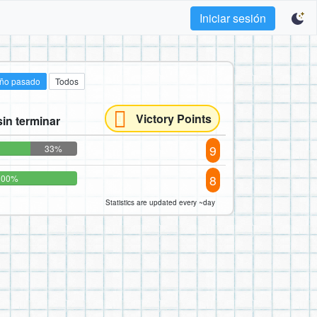
Iniciar sesión
año pasado
Todos
Victory Points
in terminar
9
33%
8
100%
Statistics are updated every ~day