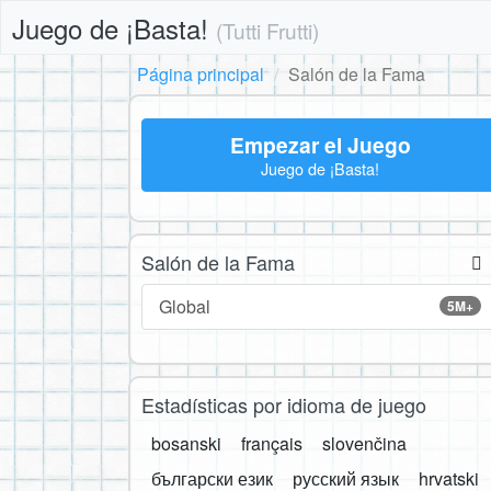
Juego de ¡Basta!
(Tutti Frutti)
Página principal
Salón de la Fama
Empezar el Juego
Juego de ¡Basta!
Salón de la Fama
Global
5M+
Estadísticas por idioma de juego
bosanski
français
slovenčina
български език
русский язык
hrvatski