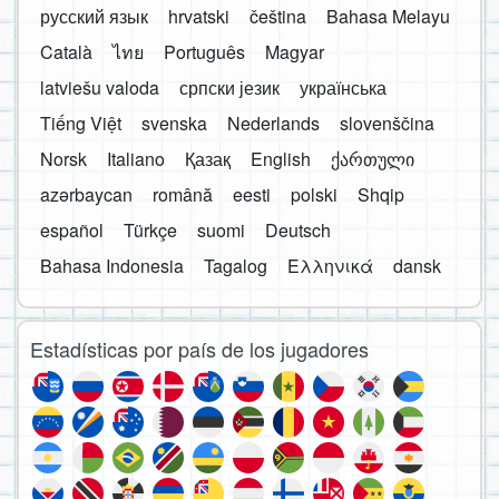
русский язык
hrvatski
čeština
Bahasa Melayu
Català
ไทย
Português
Magyar
latviešu valoda
српски језик
українська
Tiếng Việt
svenska
Nederlands
slovenščina
Norsk
Italiano
Қазақ
English
ქართული
azərbaycan
română
eesti
polski
Shqip
español
Türkçe
suomi
Deutsch
Bahasa Indonesia
Tagalog
Ελληνικά
dansk
Estadísticas por país de los jugadores