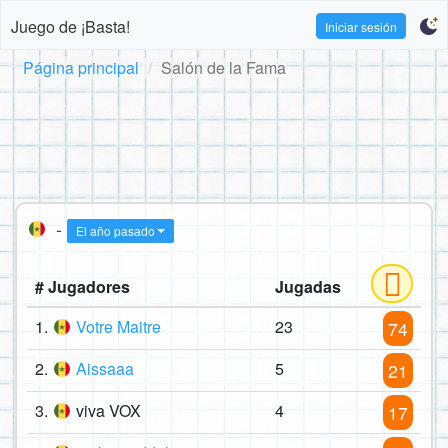
Juego de ¡Basta!
Iniciar sesión
Página principal
Salón de la Fama
-
El año pasado
# Jugadores
Jugadas
1.
Votre Maitre
23
74
2.
Aissaaa
5
21
3.
viva VOX
4
17