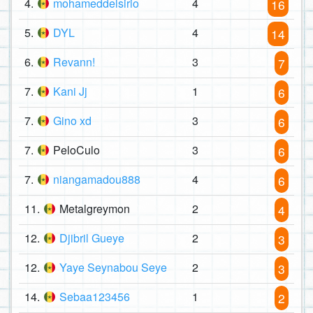
4.
mohameddelsirio
4
16
5.
DYL
4
14
6.
Revann!
3
7
7.
Kani Jj
1
6
7.
Gino xd
3
6
7.
PeloCulo
3
6
7.
niangamadou888
4
6
11.
Metalgreymon
2
4
12.
Djibril Gueye
2
3
12.
Yaye Seynabou Seye
2
3
14.
Sebaa123456
1
2