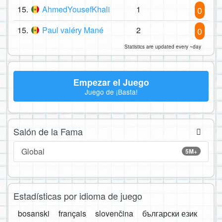
15.
AhmedYousefKhali
1
0
15.
Paul valéry Mané
2
0
Statistics are updated every ~day
Empezar el Juego
Juego de ¡Basta!
Salón de la Fama
Global
5M+
Estadísticas por idioma de juego
bosanski
français
slovenčina
български език