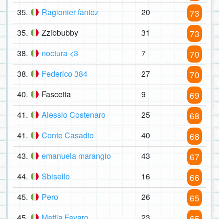
35.
Ragionier fantoz
20
73
35.
Zzibbubby
31
73
38.
noctura <3
7
70
38.
Federico 384
27
70
40.
Fascetta
9
69
41.
Alessio Costenaro
25
68
41.
Conte Casadio
40
68
43.
emanuela marangio
43
67
44.
Sbisello
16
66
45.
Pero
26
65
45.
Mattia Favaro
23
65