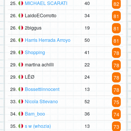
25.
MICHAEL SCARATI
40
82
26.
LaidoECorrotto
34
81
26.
2biggus
19
81
26.
Harris Herrada Arroyo
50
81
29.
Shopping
41
78
29.
martina achilli
22
78
29.
LĒØ
24
78
29.
Bossettiinnocent
13
78
33.
Nicola Stievano
52
75
34.
Bam_boo
36
74
35.
s w (whozia)
13
73