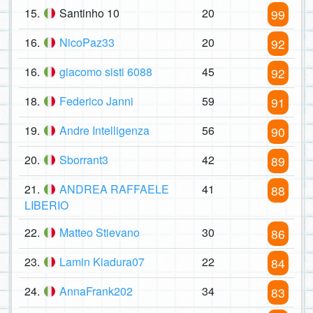
15.
Santinho 10
20
99
16.
NicoPaz33
20
92
16.
giacomo sisti 6088
45
92
18.
Federico Janni
59
91
19.
Andre Intelligenza
56
90
20.
Sborrant3
42
89
21.
ANDREA RAFFAELE
41
88
LIBERIO
22.
Matteo Stievano
30
86
23.
Lamin Kiadura07
22
84
24.
AnnaFrank202
34
83