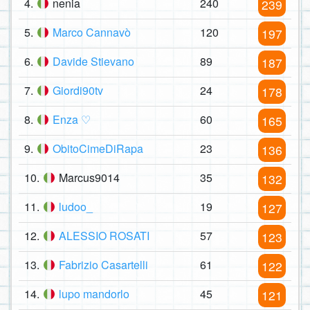
4.
nenia
240
239
5.
Marco Cannavò
120
197
6.
Davide Stievano
89
187
7.
Giordi90tv
24
178
8.
Enza ♡
60
165
9.
ObitoCimeDiRapa
23
136
10.
Marcus9014
35
132
11.
ludoo_
19
127
12.
ALESSIO ROSATI
57
123
13.
Fabrizio Casartelli
61
122
14.
lupo mandorlo
45
121