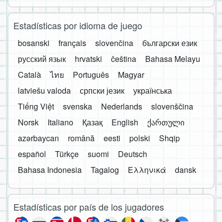
Estadísticas por idioma de juego
bosanski
français
slovenčina
български език
русский язык
hrvatski
čeština
Bahasa Melayu
Català
ไทย
Português
Magyar
latviešu valoda
српски језик
українська
Tiếng Việt
svenska
Nederlands
slovenščina
Norsk
Italiano
Қазақ
English
ქართული
azərbaycan
română
eesti
polski
Shqip
español
Türkçe
suomi
Deutsch
Bahasa Indonesia
Tagalog
Ελληνικά
dansk
Estadísticas por país de los jugadores