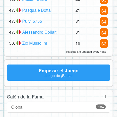
47.
Pasquale Botta
21
64
47.
Pulvi 5755
31
64
47.
Alessandro Collalti
31
64
50.
Zio Mussolini
16
63
Statistics are updated every ~day
Empezar el Juego
Juego de ¡Basta!
Salón de la Fama
Global
5M+