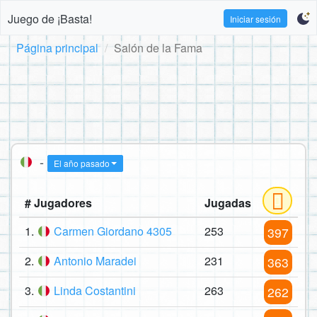
Juego de ¡Basta!
Iniciar sesión
Página principal
Salón de la Fama
-
El año pasado
# Jugadores
Jugadas
1.
Carmen Giordano 4305
253
397
2.
Antonio Maradei
231
363
3.
Linda Costantini
263
262