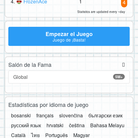
4.
FrozenAce
1
4
Statistics are updated every ~day
Empezar el Juego
Juego de ¡Basta!
Salón de la Fama
Global
5M+
Estadísticas por idioma de juego
bosanski
français
slovenčina
български език
русский язык
hrvatski
čeština
Bahasa Melayu
Català
ไทย
Português
Magyar