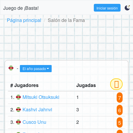
Juego de ¡Basta!
Iniciar sesión
Página principal
Salón de la Fama
-
El año pasado
# Jugadores
Jugadas
1.
Mitsuki Otsuksuki
1
7
2.
Kashvi Jahnvi
3
6
3.
Cusco Unu
2
5