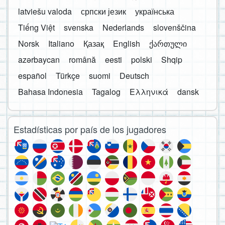
latviešu valoda
српски језик
українська
Tiếng Việt
svenska
Nederlands
slovenščina
Norsk
Italiano
Қазақ
English
ქართული
azərbaycan
română
eesti
polski
Shqip
español
Türkçe
suomi
Deutsch
Bahasa Indonesia
Tagalog
Ελληνικά
dansk
Estadísticas por país de los jugadores