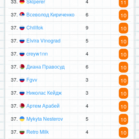
33.
Skiperer
4
11
37.
Всеволод Кириченко
6
10
37.
Chillfok
9
10
37.
Elvira Vinograd
5
10
37.
creyw1nn
4
10
37.
Диана Правосуд
6
10
37.
Fgvv
3
10
37.
Николас Кейдж
3
10
37.
Артем Арабей
4
10
37.
Mykyta Nesterov
5
10
37.
Retro Milk
4
10