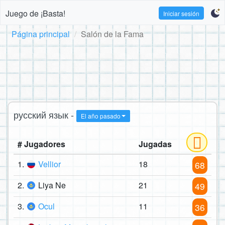
Juego de ¡Basta!
Iniciar sesión
Página principal
Salón de la Fama
русский язык -
El año pasado
# Jugadores
Jugadas
1.
Vellior
18
68
2.
Liya Ne
21
49
3.
Ocul
11
36