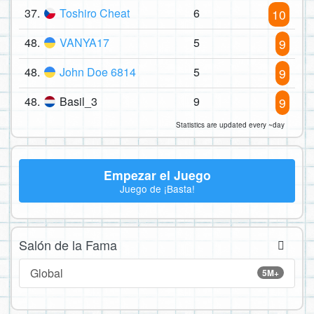
37.
Toshiro Cheat
6
10
48.
VANYA17
5
9
48.
John Doe 6814
5
9
48.
Basil_3
9
9
Statistics are updated every ~day
Empezar el Juego
Juego de ¡Basta!
Salón de la Fama
Global
5M+