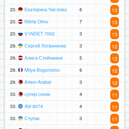
23.
Екатерина Числова
6
13
23.
Nikita Orlov
7
13
23.
V1NDET 7002
3
13
29.
Сергей Логвиненко
3
12
29.
Алиса Стейнмане
5
12
29.
Mitya Bogomolov
6
12
29.
Artem Arabei
3
12
33.
супер соник
4
11
33.
Abl 6074
4
11
33.
Ступак
3
11