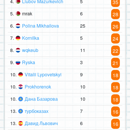
4.
Liubov Mazurkevich
5
35
5.
mrak
6
28
6.
Polina Mikhailova
25
26
7.
Kornilka
5
24
8.
wqkeub
11
22
9.
Ryska
3
21
10.
Vitalii Lypovetskyi
9
18
10.
Prokhorenok
10
18
10.
Дана Базарова
10
18
13.
турбоказах
7
16
13.
Давид Львович
6
16