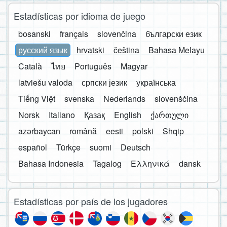
Estadísticas por idioma de juego
bosanski
français
slovenčina
български език
русский язык
hrvatski
čeština
Bahasa Melayu
Català
ไทย
Português
Magyar
latviešu valoda
српски језик
українська
Tiếng Việt
svenska
Nederlands
slovenščina
Norsk
Italiano
Қазақ
English
ქართული
azərbaycan
română
eesti
polski
Shqip
español
Türkçe
suomi
Deutsch
Bahasa Indonesia
Tagalog
Ελληνικά
dansk
Estadísticas por país de los jugadores