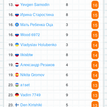
13.
Yevgen Samodin
8
16
16.
Ирина Старостина
8
15
16.
Мать Ребенка Оца
3
15
16.
Wood 6972
9
15
19.
Vladyslav Holubenko
3
14
19.
likisbtw
8
14
19.
Александр Резаков
4
14
19.
Nikita Gromov
6
14
23.
a1set
6
13
23.
Vadim 7749
9
13
23.
Den Kirishiki
5
13