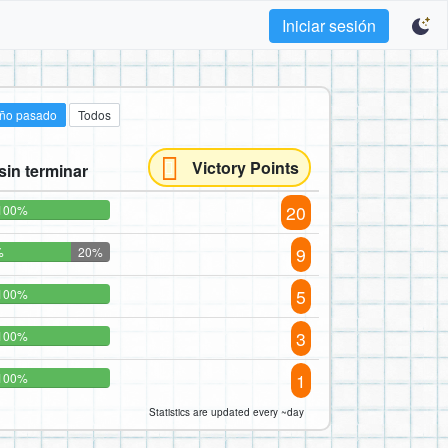
Iniciar sesión
año pasado
Todos
Victory Points
sin terminar
20
100%
9
%
20%
5
100%
3
100%
1
100%
Statistics are updated every ~day