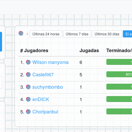
-
Últimas 24 horas
Últimos 7 días
Últimos 30 días
El 
# Jugadores
Jugadas
Terminado/
1.
Wilson manyoma
6
2.
Castelli67
5
80
3.
suchymbombo
1
4.
enDICK
1
5.
Choripanbui
1