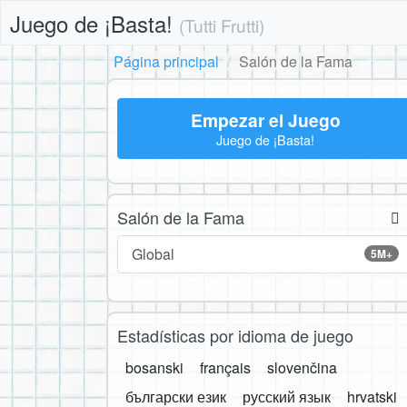
Juego de ¡Basta!
(Tutti Frutti)
Página principal
Salón de la Fama
Empezar el Juego
Juego de ¡Basta!
Salón de la Fama
Global
5M+
Estadísticas por idioma de juego
bosanski
français
slovenčina
български език
русский язык
hrvatski