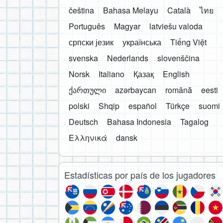
čeština
Bahasa Melayu
Català
ไทย
Português
Magyar
latviešu valoda
српски језик
українська
Tiếng Việt
svenska
Nederlands
slovenščina
Norsk
Italiano
Қазақ
English
ქართული
azərbaycan
română
eesti
polski
Shqip
español
Türkçe
suomi
Deutsch
Bahasa Indonesia
Tagalog
Ελληνικά
dansk
Estadísticas por país de los jugadores