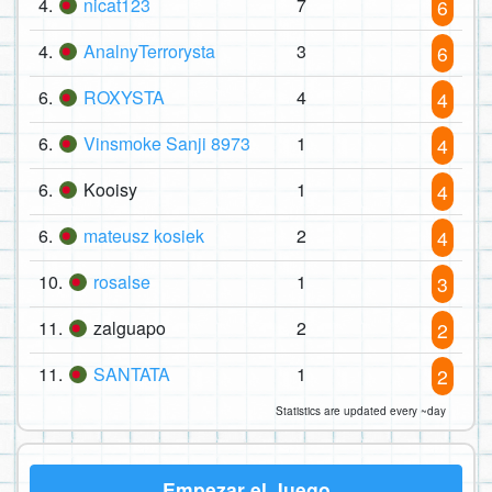
4.
nicat123
7
6
4.
AnalnyTerrorysta
3
6
6.
ROXYSTA
4
4
6.
Vinsmoke Sanji 8973
1
4
6.
Kooisy
1
4
6.
mateusz kosiek
2
4
10.
rosalse
1
3
11.
zalguapo
2
2
11.
SANTATA
1
2
Statistics are updated every ~day
Empezar el Juego