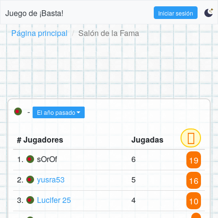
Juego de ¡Basta!
Iniciar sesión
Página principal
Salón de la Fama
-
El año pasado
# Jugadores
Jugadas
1.
sOrOf
6
19
2.
yusra53
5
16
3.
Lucifer 25
4
10