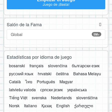
Juego de ¡Basta!
Salón de la Fama
Global
5M+
Estadísticas por idioma de juego
bosanski
français
slovenčina
български език
русский язык
hrvatski
čeština
Bahasa Melayu
Català
ไทย
Português
Magyar
latviešu valoda
српски језик
українська
Tiếng Việt
svenska
Nederlands
slovenščina
Norsk
Italiano
Қазақ
English
ქართული