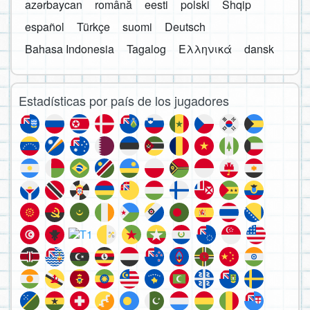
azərbaycan
română
eesti
polski
Shqip
español
Türkçe
suomi
Deutsch
Bahasa Indonesia
Tagalog
Ελληνικά
dansk
Estadísticas por país de los jugadores