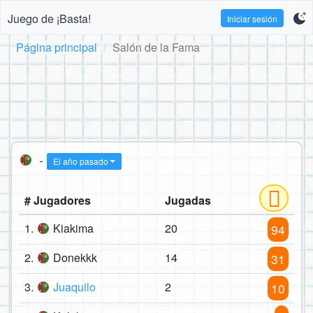
Juego de ¡Basta!
Iniciar sesión
Página principal
Salón de la Fama
-
El año pasado
# Jugadores
Jugadas
1.
Kiakima
20
94
2.
Donekkk
14
31
3.
Juaquilo
2
10