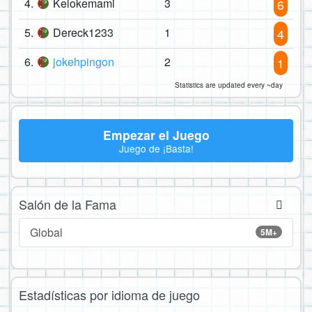
4.
Kelokemami
3
6
5.
Dereck1233
1
4
6.
jokehpingon
2
1
Statistics are updated every ~day
Empezar el Juego
Juego de ¡Basta!
Salón de la Fama
Global
5M+
Estadísticas por idioma de juego