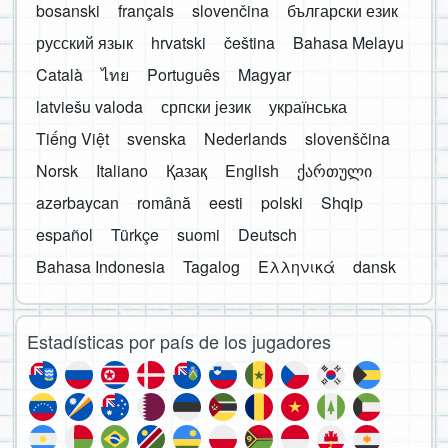
bosanski
français
slovenčina
български език
русский язык
hrvatski
čeština
Bahasa Melayu
Català
ไทย
Português
Magyar
latviešu valoda
српски језик
українська
Tiếng Việt
svenska
Nederlands
slovenščina
Norsk
Italiano
Қазақ
English
ქართული
azərbaycan
română
eesti
polski
Shqip
español
Türkçe
suomi
Deutsch
Bahasa Indonesia
Tagalog
Ελληνικά
dansk
Estadísticas por país de los jugadores