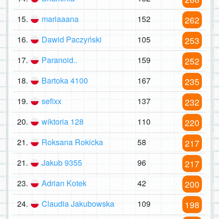
15.
mariaaana
152
262
16.
Dawid Paczyński
105
253
17.
Paranoid..
159
252
18.
Bartoka 4100
167
235
19.
sefixx
137
232
20.
wiktoria 128
110
220
21.
Roksana Rokicka
58
217
21.
Jakub 9355
96
217
23.
Adrian Kotek
42
200
24.
Claudia Jakubowska
109
198