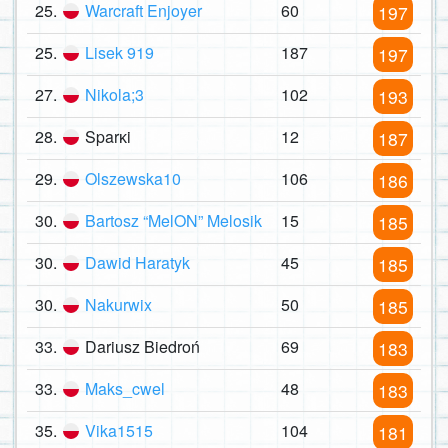
25.
Warcraft Enjoyer
60
197
25.
Lisek 919
187
197
27.
Nikola;3
102
193
28.
Sparĸi
12
187
29.
Olszewska10
106
186
30.
Bartosz “MelON” Melosik
15
185
30.
Dawid Haratyk
45
185
30.
Nakurwix
50
185
33.
Dariusz Biedroń
69
183
33.
Maks_cwel
48
183
35.
Vika1515
104
181