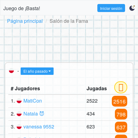
Juego de ¡Basta!
Iniciar sesión
Página principal
Salón de la Fama
-
El año pasado
# Jugadores
Jugadas
1.
MatiCon
2522
2516
2.
Natala 😈
434
798
3.
vanessa 9552
623
637