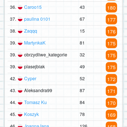
36.
Caroo15
43
180
37.
paulina 0101
67
177
38.
Zaqqq
15
176
39.
MartynkaK
81
175
39.
obrzydliwe_kategorie
32
175
39.
plasejbiak
49
175
42.
Cyper
52
172
43.
Aleksandra99
87
171
44.
Tomasz Ku
84
170
45.
Koszyk
78
169
46.
JoannaJana
126
168