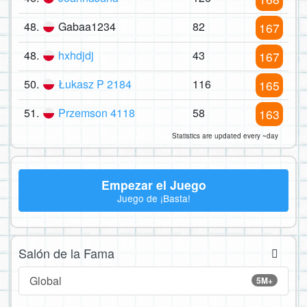
48.
Gabaa1234
82
167
48.
hxhdjdj
43
167
50.
Łukasz P 2184
116
165
51.
Przemson 4118
58
163
Statistics are updated every ~day
Empezar el Juego
Juego de ¡Basta!
Salón de la Fama
Global
5M+