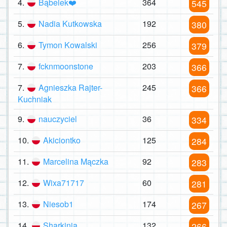
4.
Bąbelek❤️
364
545
5.
Nadia Kutkowska
192
380
6.
Tymon Kowalski
256
379
7.
fcknmoonstone
203
366
7.
Agnieszka Rajter-
245
366
Kuchniak
9.
nauczyciel
36
334
10.
Akiciontko
125
284
11.
Marcelina Mączka
92
283
12.
Wixa71717
60
281
13.
Niesob1
174
267
14.
Sharkinia
132
266