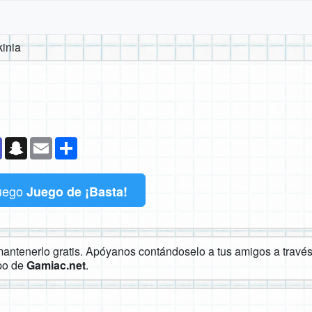
inia
k
senger
Teams
Snapchat
Email
Compartir
uego
Juego de ¡Basta!
ntenerlo gratis. Apóyanos contándoselo a tus amigos a través 
ipo de
Gamiac.net
.