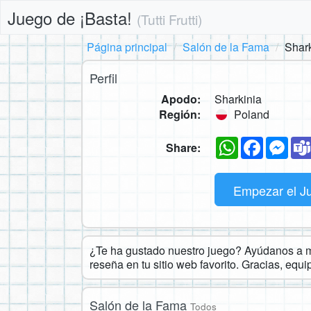
Juego de ¡Basta!
(Tutti Frutti)
Página principal
Salón de la Fama
Shark
Perfil
Apodo:
Sharkinia
Región:
Poland
WhatsApp
Faceboo
Mes
Share:
Empezar el J
¿Te ha gustado nuestro juego? Ayúdanos a ma
reseña en tu sitio web favorito. Gracias, equ
Salón de la Fama
Todos