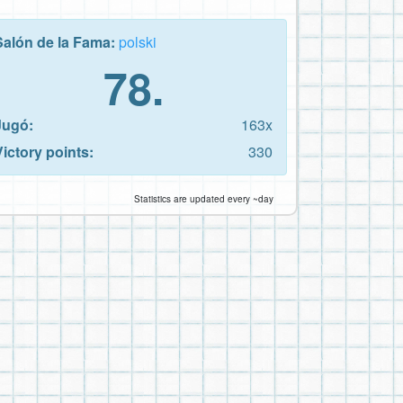
Salón de la Fama:
polski
78.
Jugó:
163x
Victory points:
330
Statistics are updated every ~day