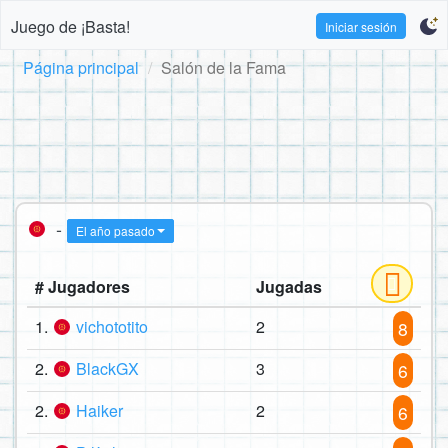
Juego de ¡Basta!
Iniciar sesión
Página principal
Salón de la Fama
-
El año pasado
# Jugadores
Jugadas
1.
vichototito
2
8
2.
BlackGX
3
6
2.
Haiker
2
6