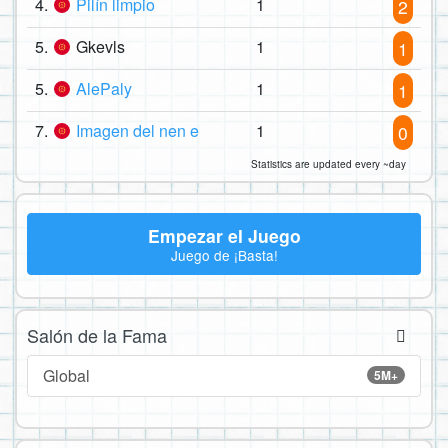
4.
Pilín limpio
1
2
5.
Gkevls
1
1
5.
AlePaly
1
1
7.
Imagen del nen e
1
0
Statistics are updated every ~day
Empezar el Juego
Juego de ¡Basta!
Salón de la Fama
Global
5M+