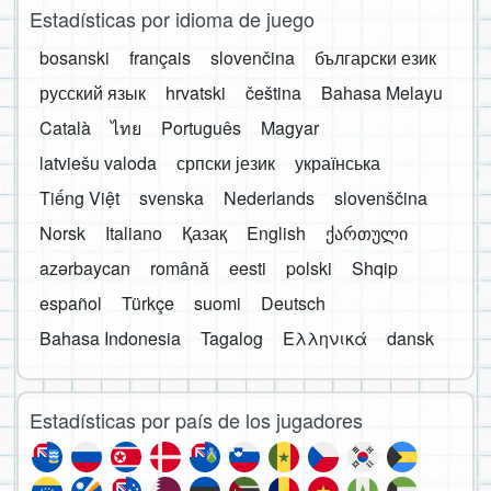
Estadísticas por idioma de juego
bosanski
français
slovenčina
български език
русский язык
hrvatski
čeština
Bahasa Melayu
Català
ไทย
Português
Magyar
latviešu valoda
српски језик
українська
Tiếng Việt
svenska
Nederlands
slovenščina
Norsk
Italiano
Қазақ
English
ქართული
azərbaycan
română
eesti
polski
Shqip
español
Türkçe
suomi
Deutsch
Bahasa Indonesia
Tagalog
Ελληνικά
dansk
Estadísticas por país de los jugadores