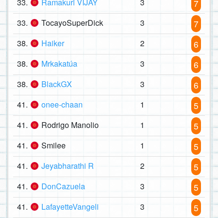
33.
Ramakuri VIJAY
3
7
33.
TocayoSuperDick
3
7
38.
Haiker
2
6
38.
Mrkakatúa
3
6
38.
BlackGX
3
6
41.
onee-chaan
1
5
41.
Rodrigo Manolio
1
5
41.
Smilee
1
5
41.
Jeyabharathi R
2
5
41.
DonCazuela
3
5
41.
LafayetteVangeli
3
5