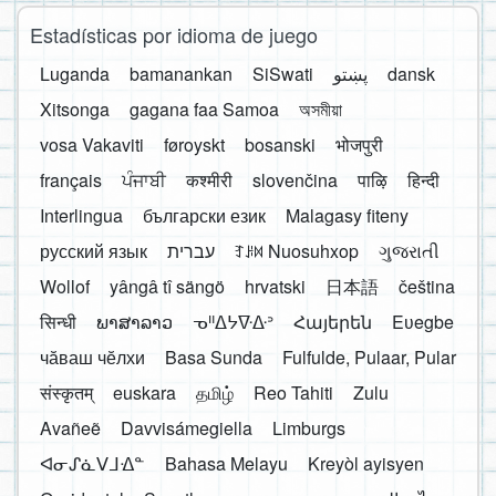
Estadísticas por idioma de juego
Luganda
bamanankan
SiSwati
پښتو
dansk
Xitsonga
gagana faa Samoa
অসমীয়া
vosa Vakaviti
føroyskt
bosanski
भोजपुरी
français
ਪੰਜਾਬੀ
कश्मीरी
slovenčina
पाऴि
हिन्दी
Interlingua
български език
Malagasy fiteny
русский язык
עברית
ꆈꌠ꒿ Nuosuhxop
ગુજરાતી
Wollof
yângâ tî sängö
hrvatski
日本語
čeština
सिन्धी
ພາສາລາວ
ᓀᐦᐃᔭᐍᐏᐣ
Հայերեն
Eʋegbe
чӑваш чӗлхи
Basa Sunda
Fulfulde, Pulaar, Pular
संस्कृतम्
euskara
தமிழ்
Reo Tahiti
Zulu
Avañeẽ
Davvisámegiella
Limburgs
ᐊᓂᔑᓈᐯᒧᐎᓐ
Bahasa Melayu
Kreyòl ayisyen