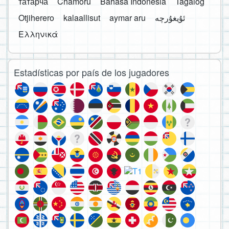
татарча
Chamoru
Bahasa Indonesia
Tagalog
Otjiherero
kalaallisut
aymar aru
Ελληνικά
Estadísticas por país de los jugadores