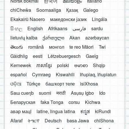
Norsk bokmål
한국어
മലയാളം
Italiano
chiCheŵa
Soomaaliga
Қазақ
Galego
Ekakairũ Naoero
македонски јазик
Lingála
සිංහල
English
Afrikaans
فارسی
sardu
lietuvių kalba
ქართული
Akan
azərbaycan
తెలుగు
română
монгол
te reo Māori
Twi
Gàidhlig
eesti
Lëtzebuergesch
Gaelg
Kernewek
ភាសាខ្មែរ
polski
ဗမာစာ
Shqip
español
Cymraeg
Kiswahili
Iñupiaq, Iñupiatun
ଓଡ଼ିଆ
Türkçe
башҡорт теле
isiXhosa
Saɯ cueŋƅ
suomi
मराठी
Asụsụ Igbo
Ido
Беларуская
faka Tonga
corsu
Kichwa
авар мацӀ
latine, lingua latina
ಕನ್ನಡ
kiRundi
Afaraf
ትግርኛ
Deutsch
basa Jawa
chiShona