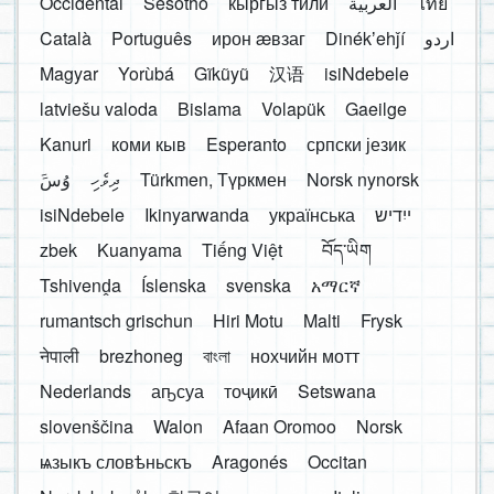
Occidental
Sesotho
кыргыз тили
العربية
ไทย
Català
Português
ирон æвзаг
Dinékʼehǰí
اردو
Magyar
Yorùbá
Gĩkũyũ
汉语
isiNdebele
latviešu valoda
Bislama
Volapük
Gaeilge
Kanuri
коми кыв
Esperanto
српски језик
َوُسَ
ދިވެހި
Türkmen, Түркмен
Norsk nynorsk
isiNdebele
Ikinyarwanda
українська
ייִדיש
zbek
Kuanyama
Tiếng Việt
བོད་ཡིག
Tshivenḓa
Íslenska
svenska
አማርኛ
rumantsch grischun
Hiri Motu
Malti
Frysk
नेपाली
brezhoneg
বাংলা
нохчийн мотт
Nederlands
аҧсуа
тоҷикӣ
Setswana
slovenščina
Walon
Afaan Oromoo
Norsk
ѩзыкъ словѣньскъ
Aragonés
Occitan