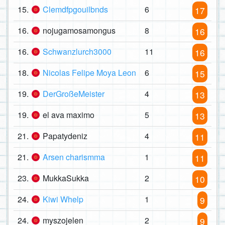
15.
Clemdfpgouilbnds
6
17
16.
nojugamosamongus
8
16
16.
Schwanzlurch3000
11
16
18.
Nicolas Felipe Moya Leon
6
15
19.
DerGroßeMeister
4
13
19.
el ava maximo
5
13
21.
Papatydeniz
4
11
21.
Arsen charismma
1
11
23.
MukkaSukka
2
10
24.
Kiwi Whelp
1
9
24.
myszojelen
2
9