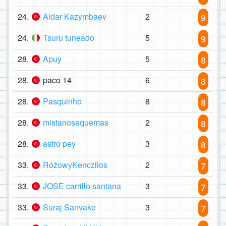
24.
Aidar Kazymbaev
2
9
24.
Tsuru tuneado
5
9
28.
Apuy
5
8
28.
paco 14
6
8
28.
Pasquinho
8
8
28.
mistanosequemas
2
8
28.
astro pey
3
8
33.
RóżowyKenczilos
2
7
33.
JOSE carrillo santana
3
7
33.
Suraj Sanvake
3
7