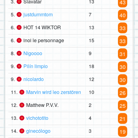
3.
Slavatar
13
43
5.
justdummtom
7
40
6.
HOT 14 WIKTOR
13
33
6.
inoi le personnage
15
33
8.
Nigoooo
9
31
9.
Pilín limpio
18
30
9.
nicolardo
12
30
11.
Marvin wird leo zerstören
10
26
12.
Matthew P.V.V.
2
25
13.
vichototito
4
21
14.
ginecólogo
3
19