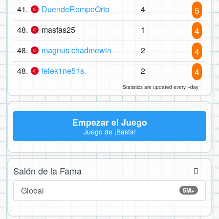
41.
DuendeRompeOrto
4
5
48.
masfas25
1
4
48.
magnus chadmewin
2
4
48.
telek1ne51s.
2
4
Statistics are updated every ~day
Empezar el Juego
Juego de ¡Basta!
Salón de la Fama
Global
5M+