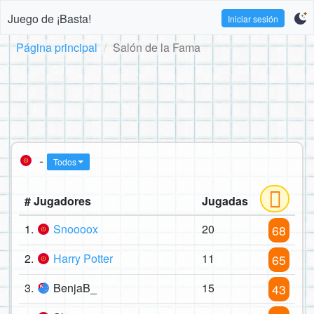
Juego de ¡Basta!
Iniciar sesión
Página principal
Salón de la Fama
-
Todos
# Jugadores
Jugadas
1.
Snoooox
20
68
2.
Harry Potter
11
65
3.
BenjaB_
15
43