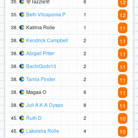
35.
🌸Tazzie🌸
6
12
35.
Beth Vilcapoma P
1
12
38.
Katrina Rolle
1
11
38.
Kendrick Campbell
2
11
38.
Abigail Pitter
2
11
38.
BachiGodv13
2
11
38.
Tamia Pinder
2
11
38.
Magaa O
6
11
38.
Juli A.K.A Dyspo
8
11
45.
Ruth D
2
10
45.
Lakeisha Rolle
4
10