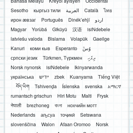
Bahasa Melayu
Kreyòl ayisyen
Occidental
Sesotho
кыргыз тили
العربية
Català
ไทย
ирон æвзаг
Português
Dinékʼehǰí
اردو
Magyar
Yorùbá
Gĩkũyũ
汉语
isiNdebele
latviešu valoda
Bislama
Volapük
Gaeilge
Kanuri
коми кыв
Esperanto
َوُسَ
српски језик
Türkmen, Түркмен
ދިވެހި
Norsk nynorsk
isiNdebele
Ikinyarwanda
українська
ייִדיש
zbek
Kuanyama
Tiếng Việt
བོད་ཡིག
Tshivenḓa
Íslenska
svenska
አማርኛ
rumantsch grischun
Hiri Motu
Malti
Frysk
नेपाली
brezhoneg
বাংলা
нохчийн мотт
Nederlands
аҧсуа
тоҷикӣ
Setswana
slovenščina
Walon
Afaan Oromoo
Norsk