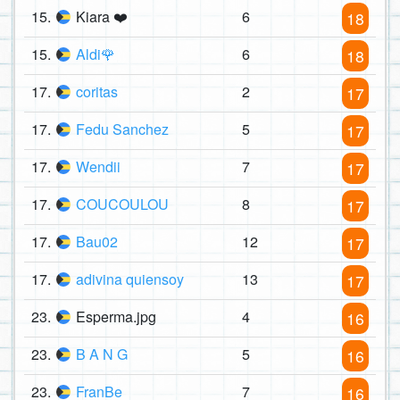
15.
Kiara ❤️
6
18
15.
Aldi🌹
6
18
17.
coritas
2
17
17.
Fedu Sanchez
5
17
17.
Wendii
7
17
17.
COUCOULOU
8
17
17.
Bau02
12
17
17.
adivina quiensoy
13
17
23.
Esperma.jpg
4
16
23.
B A N G
5
16
23.
FranBe
7
16