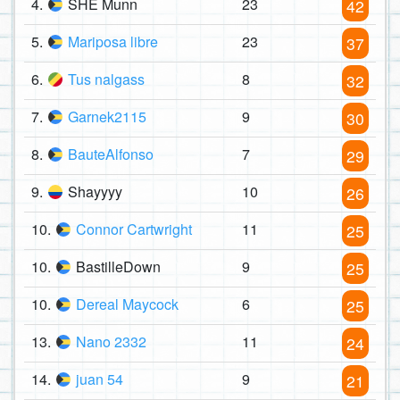
4.
SHE Munn
23
42
5.
Mariposa libre
23
37
6.
Tus nalgass
8
32
7.
Garnek2115
9
30
8.
BauteAlfonso
7
29
9.
Shayyyy
10
26
10.
Connor Cartwright
11
25
10.
BastilleDown
9
25
10.
Dereal Maycock
6
25
13.
Nano 2332
11
24
14.
juan 54
9
21