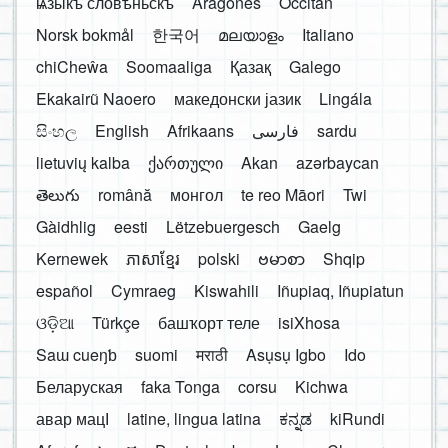
ѩзыкъ словѣньскъ
Aragonés
Occitan
Norsk bokmål
한국어
മലയാളം
Italiano
chiCheŵa
Soomaaliga
Қазақ
Galego
Ekakairũ Naoero
македонски јазик
Lingála
සිංහල
English
Afrikaans
فارسی
sardu
lietuvių kalba
ქართული
Akan
azərbaycan
తెలుగు
română
монгол
te reo Māori
Twi
Gàidhlig
eesti
Lëtzebuergesch
Gaelg
Kernewek
ភាសាខ្មែរ
polski
ဗမာစာ
Shqip
español
Cymraeg
Kiswahili
Iñupiaq, Iñupiatun
ଓଡ଼ିଆ
Türkçe
башҡорт теле
isiXhosa
Saɯ cueŋƅ
suomi
मराठी
Asụsụ Igbo
Ido
Беларуская
faka Tonga
corsu
Kichwa
авар мацӀ
latine, lingua latina
ಕನ್ನಡ
kiRundi