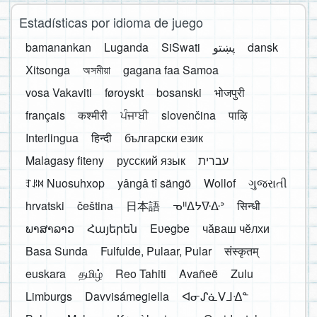
Estadísticas por idioma de juego
bamanankan
Luganda
SiSwati
پښتو
dansk
Xitsonga
অসমীয়া
gagana faa Samoa
vosa Vakaviti
føroyskt
bosanski
भोजपुरी
français
कश्मीरी
ਪੰਜਾਬੀ
slovenčina
पाऴि
Interlingua
हिन्दी
български език
Malagasy fiteny
русский язык
עברית
ꆈꌠ꒿ Nuosuhxop
yângâ tî sängö
Wollof
ગુજરાતી
hrvatski
čeština
日本語
ᓀᐦᐃᔭᐍᐏᐣ
सिन्धी
ພາສາລາວ
Հայերեն
Eʋegbe
чӑваш чӗлхи
Basa Sunda
Fulfulde, Pulaar, Pular
संस्कृतम्
euskara
தமிழ்
Reo Tahiti
Avañeẽ
Zulu
Limburgs
Davvisámegiella
ᐊᓂᔑᓈᐯᒧᐎᓐ