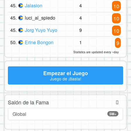
45.
Jalasion
4
10
45.
luci_al_spiedo
4
10
45.
Jorg Yuyo Yuyo
9
10
50.
Erine Bongon
1
9
Statistics are updated every ~day
Empezar el Juego
Juego de ¡Basta!
Salón de la Fama
Global
5M+