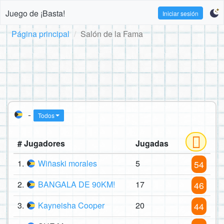
Juego de ¡Basta!
Iniciar sesión
Página principal
Salón de la Fama
-
Todos
# Jugadores
Jugadas
1.
Wiñaski morales
5
54
2.
BANGALA DE 90KM!
17
46
3.
Kayneisha Cooper
20
44