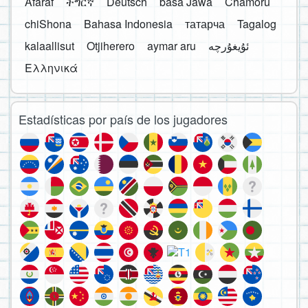
Afaraf
ትግርኛ
Deutsch
basa Jawa
Chamoru
chiShona
Bahasa Indonesia
татарча
Tagalog
kalaallisut
Otjiherero
aymar aru
Ελληνικά
Estadísticas por país de los jugadores