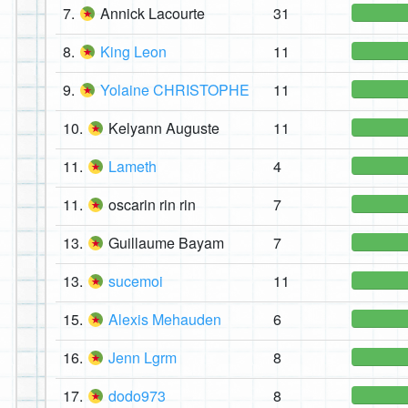
7.
Annick Lacourte
31
8.
King Leon
11
9.
Yolaine CHRISTOPHE
11
10.
Kelyann Auguste
11
11.
Lameth
4
11.
oscarin rin rin
7
13.
Guillaume Bayam
7
13.
sucemoi
11
15.
Alexis Mehauden
6
16.
Jenn Lgrm
8
17.
dodo973
8