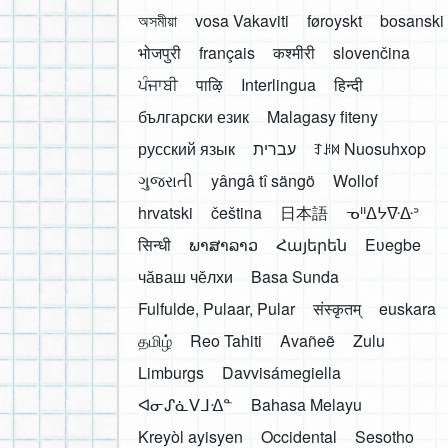
অসমীয়া
vosa Vakaviti
føroyskt
bosanski
भोजपुरी
français
कश्मीरी
slovenčina
ਪੰਜਾਬੀ
पाऴि
Interlingua
हिन्दी
български език
Malagasy fiteny
русский язык
עברית
ꆈꌠ꒿ Nuosuhxop
ગુજરાતી
yângâ tî sängö
Wollof
hrvatski
čeština
日本語
ᓀᐦᐃᔭᐍᐏᐣ
सिन्धी
ພາສາລາວ
Հայերեն
Eʋegbe
чӑваш чӗлхи
Basa Sunda
Fulfulde, Pulaar, Pular
संस्कृतम्
euskara
தமிழ்
Reo Tahiti
Avañeẽ
Zulu
Limburgs
Davvisámegiella
ᐊᓂᔑᓈᐯᒧᐎᓐ
Bahasa Melayu
Kreyòl ayisyen
Occidental
Sesotho