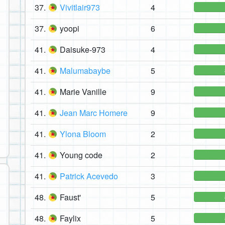
37.
Vivitlair973
4
37.
yoopi
6
41.
Daisuke-973
4
41.
Malumabaybe
5
41.
Marie Vanille
9
41.
Jean Marc Homere
9
41.
Ylona Bloom
2
41.
Young code
2
41.
Patrick Acevedo
3
48.
Faust'
5
48.
Faylix
5