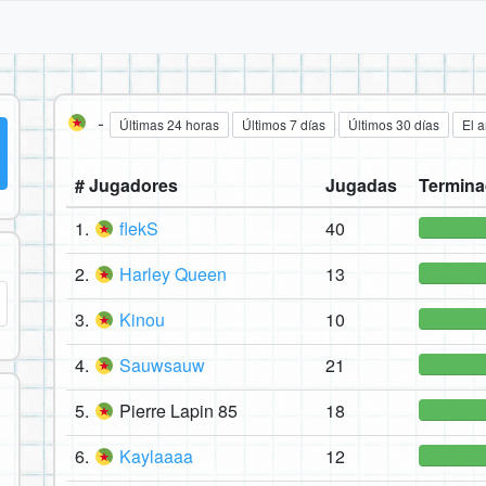
-
Últimas 24 horas
Últimos 7 días
Últimos 30 días
El 
# Jugadores
Jugadas
Termina
1.
flekS
40
2.
Harley Queen
13
3.
Kinou
10
4.
Sauwsauw
21
5.
Pierre Lapin 85
18
6.
Kaylaaaa
12