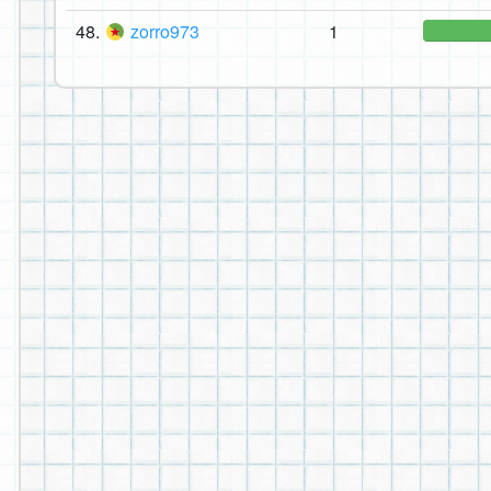
48.
zorro973
1