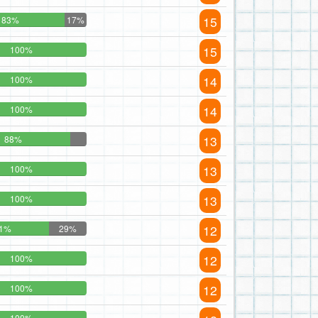
15
83%
17%
15
100%
14
100%
14
100%
13
88%
13
100%
13
100%
12
1%
29%
12
100%
12
100%
100%