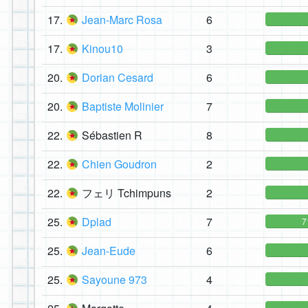
17.
Jean-Marc Rosa
6
17.
Kinou10
3
20.
Dorian Cesard
6
20.
Baptiste Molinier
7
22.
Sébastien R
8
22.
Chien Goudron
2
22.
フェリ Tchimpuns
2
25.
Dplad
7
7
25.
Jean-Eude
6
25.
Sayoune 973
4