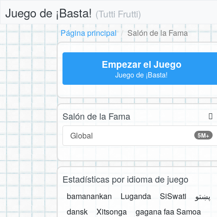
Juego de ¡Basta!
(Tutti Frutti)
Página principal
Salón de la Fama
Empezar el Juego
Juego de ¡Basta!
Salón de la Fama
Global
5M+
Estadísticas por idioma de juego
bamanankan
Luganda
SiSwati
پښتو
dansk
Xitsonga
gagana faa Samoa