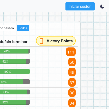
Iniciar sesión
año pasado
Todos
Victory Points
do/sin terminar
111
98%
50
92%
45
100%
37
86%
36
94%
34
92%