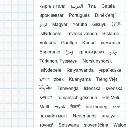
кыргыз тили
العربية
ไทย
Català
ирон æвзаг
Português
Dinékʼehǰí
اردو
Magyar
Yorùbá
Gĩkũyũ
汉语
isiNdebele
latviešu valoda
Bislama
Volapük
Gaeilge
Kanuri
коми кыв
Esperanto
َوُسَ
српски језик
ދިވެހި
Türkmen, Түркмен
Norsk nynorsk
isiNdebele
Ikinyarwanda
українська
ייִדיש
zbek
Kuanyama
Tiếng Việt
བོད་ཡིག
Tshivenḓa
Íslenska
svenska
አማርኛ
rumantsch grischun
Hiri Motu
Malti
Frysk
नेपाली
brezhoneg
বাংলা
нохчийн мотт
Nederlands
аҧсуа
тоҷикӣ
Setswana
slovenščina
Walon