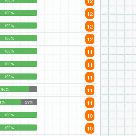
12
12
100%
12
100%
12
100%
11
100%
11
100%
11
100%
11
86%
11
1%
29%
10
100%
10
100%