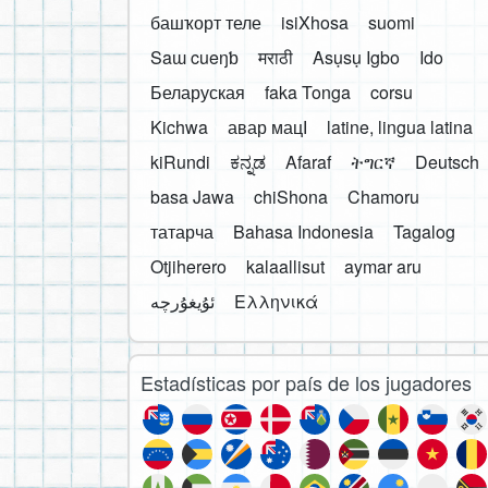
башҡорт теле
isiXhosa
suomi
Saɯ cueŋƅ
मराठी
Asụsụ Igbo
Ido
Беларуская
faka Tonga
corsu
Kichwa
авар мацӀ
latine, lingua latina
kiRundi
ಕನ್ನಡ
Afaraf
ትግርኛ
Deutsch
basa Jawa
chiShona
Chamoru
татарча
Bahasa Indonesia
Tagalog
Otjiherero
kalaallisut
aymar aru
Ελληνικά
Estadísticas por país de los jugadores