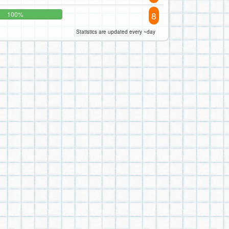
8
100%
Statistics are updated every ~day