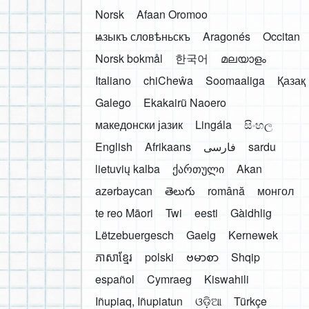
Norsk
Afaan Oromoo
ѩзыкъ словѣньскъ
Aragonés
Occitan
Norsk bokmål
한국어
മലയാളം
Italiano
chiCheŵa
Soomaaliga
Қазақ
Galego
Ekakairũ Naoero
македонски јазик
Lingála
සිංහල
English
Afrikaans
فارسی
sardu
lietuvių kalba
ქართული
Akan
azərbaycan
తెలుగు
română
монгол
te reo Māori
Twi
eesti
Gàidhlig
Lëtzebuergesch
Gaelg
Kernewek
ភាសាខ្មែរ
polski
ဗမာစာ
Shqip
español
Cymraeg
Kiswahili
Iñupiaq, Iñupiatun
ଓଡ଼ିଆ
Türkçe