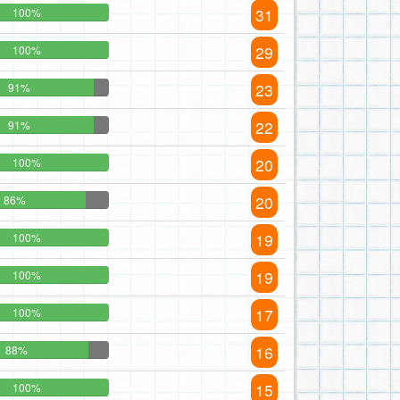
31
100%
29
100%
23
91%
22
91%
20
100%
20
86%
19
100%
19
100%
17
100%
16
88%
15
100%