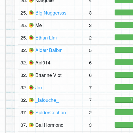
25.
Margotte
4
25.
Big Nuggersss
3
25.
Mé
3
25.
Ethan Lim
2
32.
Aldair Balbin
5
32.
Abi014
6
32.
Brianne Viot
6
32.
Jox_
7
32.
_lafouche_
7
7
37.
SpiderCochon
2
37.
Cal Hormond
3