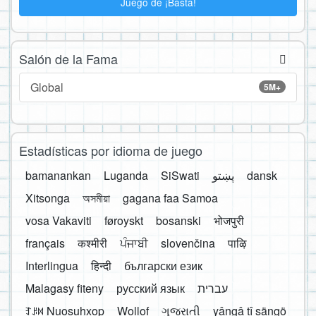
Juego de ¡Basta!
Salón de la Fama
Global
5M+
Estadísticas por idioma de juego
bamanankan
Luganda
SiSwati
پښتو
dansk
Xitsonga
অসমীয়া
gagana faa Samoa
vosa Vakaviti
føroyskt
bosanski
भोजपुरी
français
कश्मीरी
ਪੰਜਾਬੀ
slovenčina
पाऴि
Interlingua
हिन्दी
български език
Malagasy fiteny
русский язык
עברית
ꆈꌠ꒿ Nuosuhxop
Wollof
ગુજરાતી
yângâ tî sängö