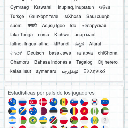
Cymraeg
Kiswahili
Iñupiaq, Iñupiatun
ଓଡ଼ିଆ
Türkçe
башҡорт теле
isiXhosa
Saɯ cueŋƅ
suomi
मराठी
Asụsụ Igbo
Ido
Беларуская
faka Tonga
corsu
Kichwa
авар мацӀ
latine, lingua latina
kiRundi
ಕನ್ನಡ
Afaraf
ትግርኛ
Deutsch
basa Jawa
татарча
chiShona
Chamoru
Bahasa Indonesia
Tagalog
Otjiherero
kalaallisut
aymar aru
Ελληνικά
Estadísticas por país de los jugadores