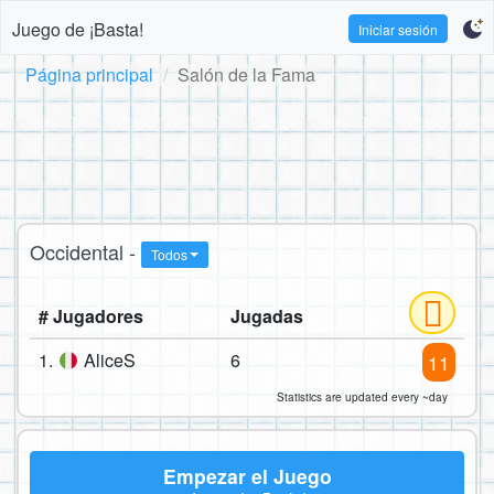
Juego de ¡Basta!
Iniciar sesión
Página principal
Salón de la Fama
Occidental -
Todos
# Jugadores
Jugadas
1.
AliceS
6
11
Statistics are updated every ~day
Empezar el Juego