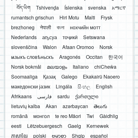
བོད་ཡིག
Tshivenḓa
Íslenska
svenska
አማርኛ
rumantsch grischun
Hiri Motu
Malti
Frysk
brezhoneg
नेपाली
বাংলা
нохчийн мотт
Nederlands
аҧсуа
тоҷикӣ
Setswana
slovenščina
Walon
Afaan Oromoo
Norsk
ѩзыкъ словѣньскъ
Aragonés
Occitan
한국어
Norsk bokmål
മലയാളം
Italiano
chiCheŵa
Soomaaliga
Қазақ
Galego
Ekakairũ Naoero
македонски јазик
Lingála
සිංහල
English
Afrikaans
فارسی
sardu
ქართული
lietuvių kalba
Akan
azərbaycan
తెలుగు
română
монгол
te reo Māori
Twi
Gàidhlig
eesti
Lëtzebuergesch
Gaelg
Kernewek
ភាសាខ្មែរ
polski
ဗမာစာ
Shqip
español