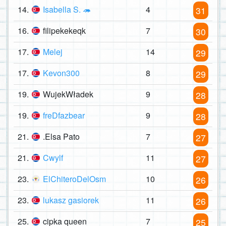
14.
Isabella S. 🦔
4
31
16.
filipekekeqk
7
30
17.
Melej
14
29
17.
Kevon300
8
29
19.
WujekWładek
9
28
19.
freDfazbear
9
28
21.
.Elsa Pato
7
27
21.
Cwylf
11
27
23.
ElChiteroDelOsm
10
26
23.
lukasz gasiorek
11
26
25.
cipka queen
7
25