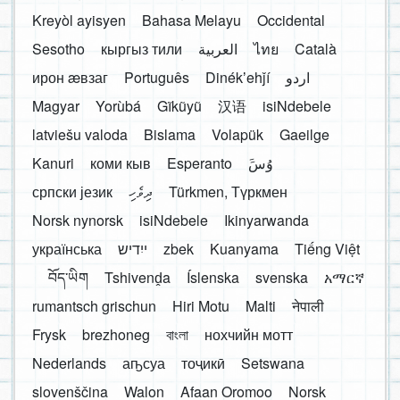
Kreyòl ayisyen
Bahasa Melayu
Occidental
Sesotho
кыргыз тили
العربية
ไทย
Català
ирон æвзаг
Português
Dinékʼehǰí
اردو
Magyar
Yorùbá
Gĩkũyũ
汉语
isiNdebele
latviešu valoda
Bislama
Volapük
Gaeilge
Kanuri
коми кыв
Esperanto
َوُسَ
српски језик
ދިވެހި
Türkmen, Түркмен
Norsk nynorsk
isiNdebele
Ikinyarwanda
українська
ייִדיש
zbek
Kuanyama
Tiếng Việt
བོད་ཡིག
Tshivenḓa
Íslenska
svenska
አማርኛ
rumantsch grischun
Hiri Motu
Malti
नेपाली
Frysk
brezhoneg
বাংলা
нохчийн мотт
Nederlands
аҧсуа
тоҷикӣ
Setswana
slovenščina
Walon
Afaan Oromoo
Norsk