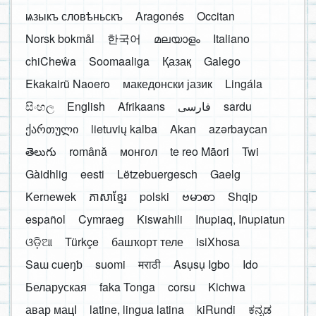
ѩзыкъ словѣньскъ
Aragonés
Occitan
Norsk bokmål
한국어
മലയാളം
Italiano
chiCheŵa
Soomaaliga
Қазақ
Galego
Ekakairũ Naoero
македонски јазик
Lingála
සිංහල
English
Afrikaans
فارسی
sardu
ქართული
lietuvių kalba
Akan
azərbaycan
తెలుగు
română
монгол
te reo Māori
Twi
Gàidhlig
eesti
Lëtzebuergesch
Gaelg
Kernewek
ភាសាខ្មែរ
polski
ဗမာစာ
Shqip
español
Cymraeg
Kiswahili
Iñupiaq, Iñupiatun
ଓଡ଼ିଆ
Türkçe
башҡорт теле
isiXhosa
Saɯ cueŋƅ
suomi
मराठी
Asụsụ Igbo
Ido
Беларуская
faka Tonga
corsu
Kichwa
авар мацӀ
latine, lingua latina
kiRundi
ಕನ್ನಡ