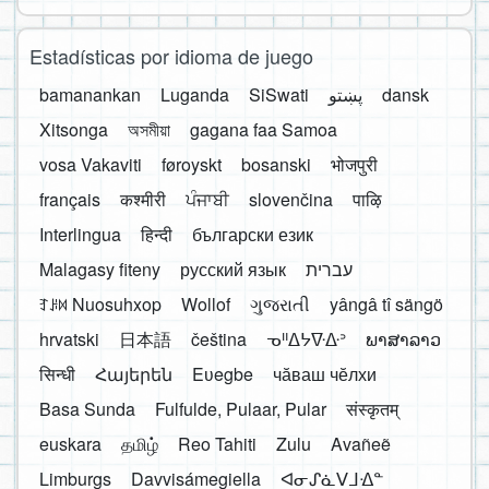
Estadísticas por idioma de juego
bamanankan
Luganda
SiSwati
پښتو
dansk
Xitsonga
অসমীয়া
gagana faa Samoa
vosa Vakaviti
føroyskt
bosanski
भोजपुरी
français
कश्मीरी
ਪੰਜਾਬੀ
slovenčina
पाऴि
Interlingua
हिन्दी
български език
Malagasy fiteny
русский язык
עברית
ꆈꌠ꒿ Nuosuhxop
Wollof
ગુજરાતી
yângâ tî sängö
hrvatski
日本語
čeština
ᓀᐦᐃᔭᐍᐏᐣ
ພາສາລາວ
सिन्धी
Հայերեն
Eʋegbe
чӑваш чӗлхи
Basa Sunda
Fulfulde, Pulaar, Pular
संस्कृतम्
euskara
தமிழ்
Reo Tahiti
Zulu
Avañeẽ
Limburgs
Davvisámegiella
ᐊᓂᔑᓈᐯᒧᐎᓐ