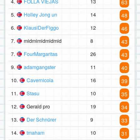
4.
FOLLA VIEJAS
13
63
5.
Holley Jong un
14
48
6.
KlausiDerFiggo
12
46
7.
midmimidmidmid
8
43
7.
FourMargaritas
26
43
9.
adamgangster
11
40
10.
Cavernicola
16
39
11.
Stasu
10
35
12.
Gerald pro
19
34
13.
Der Schnürer
9
33
14.
tmaham
10
31