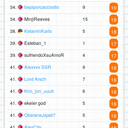
34.
bepiporcacciodio
9
19
34.
MinjiReeves
15
19
38.
KetaminKarlo
5
18
39.
Esteban_1
1
17
39.
sufriendoXsuAmoR
4
17
41.
Alexvvv SSR
9
16
41.
Lord Arsch
7
16
41.
Kim_jon_uuuh
6
16
41.
ekeler god
5
16
41.
ObsraneJaja67
5
16
41.
AlexCity
5
16