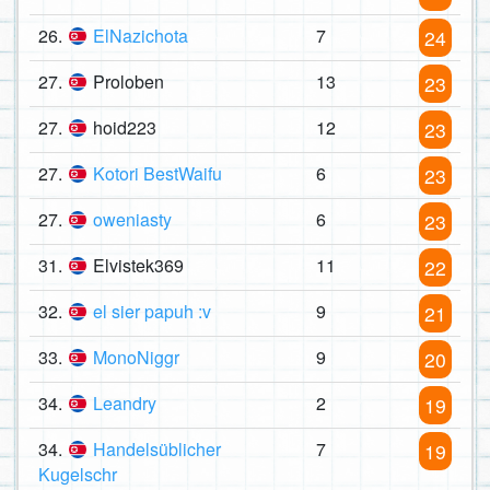
26.
ElNazichota
7
24
27.
Proloben
13
23
27.
hoid223
12
23
27.
Kotori BestWaifu
6
23
27.
oweniasty
6
23
31.
Elvistek369
11
22
32.
el sier papuh :v
9
21
33.
MonoNiggr
9
20
34.
Leandry
2
19
34.
Handelsüblicher
7
19
Kugelschr