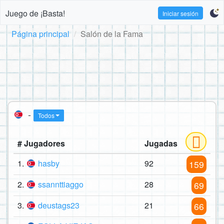
Juego de ¡Basta!
Iniciar sesión
Página principal
Salón de la Fama
-
Todos
# Jugadores
Jugadas
1.
hasby
92
159
2.
ssannttiaggo
28
69
3.
deustags23
21
66