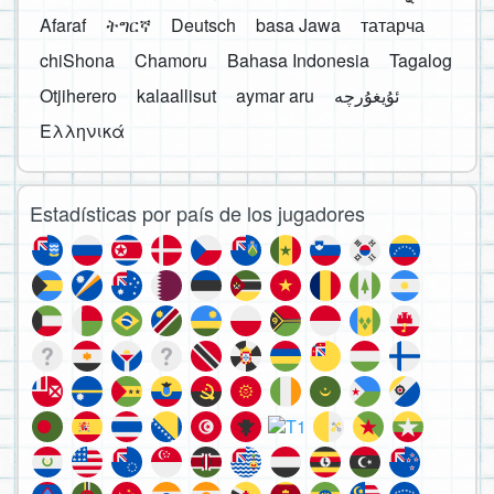
Afaraf
ትግርኛ
Deutsch
basa Jawa
татарча
chiShona
Chamoru
Bahasa Indonesia
Tagalog
Otjiherero
kalaallisut
aymar aru
Ελληνικά
Estadísticas por país de los jugadores