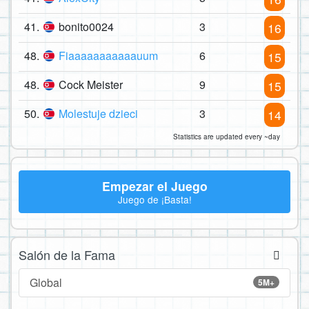
41.
bonito0024
3
16
48.
Fiaaaaaaaaaaauum
6
15
48.
Cock Meister
9
15
50.
Molestuje dzieci
3
14
Statistics are updated every ~day
Empezar el Juego
Juego de ¡Basta!
Salón de la Fama
Global
5M+