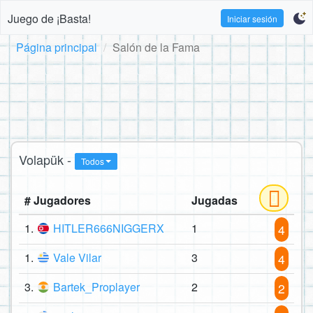
Juego de ¡Basta!
Iniciar sesión
Página principal
Salón de la Fama
Volapük -
Todos
# Jugadores
Jugadas
1.
HITLER666NIGGERX
1
4
1.
Vale Vilar
3
4
3.
Bartek_Proplayer
2
2