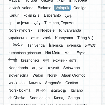
Magyar
Yorùbá
Gĩkũyũ
汉语
isiNdebele
latviešu valoda
Bislama
Volapük
Gaeilge
Kanuri
коми кыв
Esperanto
َوُسَ
српски језик
ދިވެހި
Türkmen, Түркмен
Norsk nynorsk
isiNdebele
Ikinyarwanda
українська
ייִדיש
zbek
Kuanyama
Tiếng Việt
བོད་ཡིག
Tshivenḓa
Íslenska
svenska
አማርኛ
rumantsch grischun
Hiri Motu
Malti
Frysk
नेपाली
brezhoneg
বাংলা
нохчийн мотт
Nederlands
аҧсуа
тоҷикӣ
Setswana
slovenščina
Walon
Norsk
Afaan Oromoo
ѩзыкъ словѣньскъ
Aragonés
Occitan
Norsk bokmål
한국어
മലയാളം
Italiano
chiCheŵa
Soomaaliga
Қазақ
Galego