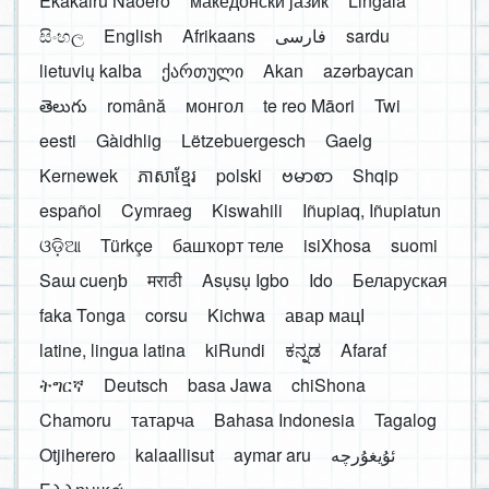
Ekakairũ Naoero
македонски јазик
Lingála
සිංහල
English
Afrikaans
فارسی
sardu
lietuvių kalba
ქართული
Akan
azərbaycan
తెలుగు
română
монгол
te reo Māori
Twi
eesti
Gàidhlig
Lëtzebuergesch
Gaelg
Kernewek
ភាសាខ្មែរ
polski
ဗမာစာ
Shqip
español
Cymraeg
Kiswahili
Iñupiaq, Iñupiatun
ଓଡ଼ିଆ
Türkçe
башҡорт теле
isiXhosa
suomi
Saɯ cueŋƅ
मराठी
Asụsụ Igbo
Ido
Беларуская
faka Tonga
corsu
Kichwa
авар мацӀ
latine, lingua latina
kiRundi
ಕನ್ನಡ
Afaraf
ትግርኛ
Deutsch
basa Jawa
chiShona
Chamoru
татарча
Bahasa Indonesia
Tagalog
Otjiherero
kalaallisut
aymar aru