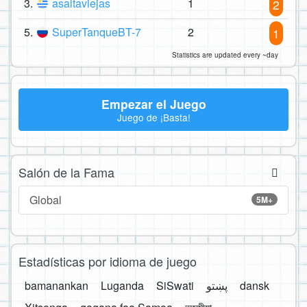
3.
asaltaviejas
1
2
5.
SuperTanqueBT-7
2
1
Statistics are updated every ~day
Empezar el Juego
Juego de ¡Basta!
Salón de la Fama
Global
5M+
Estadísticas por idioma de juego
bamanankan
Luganda
SiSwati
پښتو
dansk