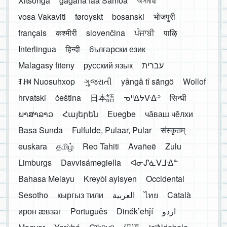
Xitsonga
gagana faa Samoa
অসমীয়া
vosa Vakaviti
føroyskt
bosanski
भोजपुरी
français
कश्मीरी
slovenčina
ਪੰਜਾਬੀ
पाऴि
Interlingua
हिन्दी
български език
Malagasy fiteny
русский язык
עברית
ꆈꌠ꒿ Nuosuhxop
ગુજરાતી
yângâ tî sängö
Wollof
hrvatski
čeština
日本語
ᓀᐦᐃᔭᐍᐏᐣ
सिन्धी
ພາສາລາວ
Հայերեն
Eʋegbe
чӑваш чӗлхи
Basa Sunda
Fulfulde, Pulaar, Pular
संस्कृतम्
euskara
தமிழ்
Reo Tahiti
Avañeẽ
Zulu
Limburgs
Davvisámegiella
ᐊᓂᔑᓈᐯᒧᐎᓐ
Bahasa Melayu
Kreyòl ayisyen
Occidental
Sesotho
кыргыз тили
العربية
ไทย
Català
ирон æвзаг
Português
Dinékʼehǰí
اردو