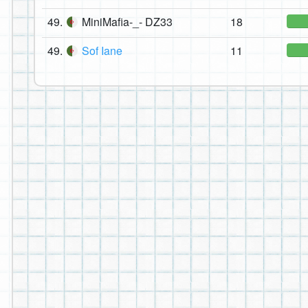
49.
MiniMafia-_- DZ33
18
49.
Sof Iane
11