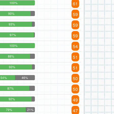
61
100%
59
90%
59
93%
59
97%
54
100%
51
88%
51
93%
50
54%
46%
50
87%
49
92%
47
79%
21%