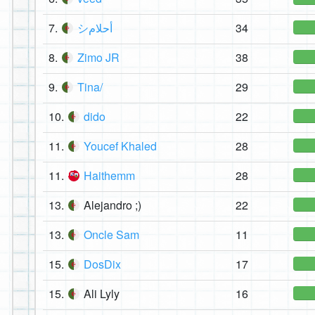
7.
シأحلام
34
8.
Zimo JR
38
9.
Tina/
29
10.
dido
22
11.
Youcef Khaled
28
11.
Haithemm
28
13.
Alejandro ;)
22
13.
Oncle Sam
11
15.
DosDix
17
15.
Ali Lyly
16