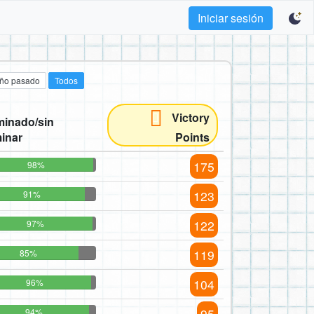
Iniciar sesión
año pasado
Todos
Victory
minado/sin
minar
Points
175
98%
123
91%
122
97%
119
85%
104
96%
95
94%