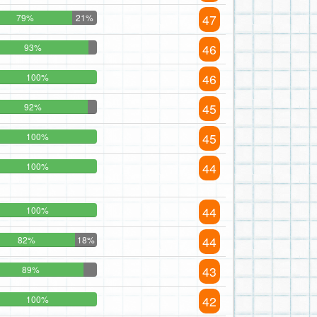
47
79%
21%
46
93%
46
100%
45
92%
45
100%
44
100%
44
100%
44
82%
18%
43
89%
42
100%