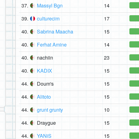
37.
Massyl Bgn
14
39.
culturecim
17
40.
Sabrina Maacha
15
40.
Ferhat Amine
14
40.
nachiin
23
40.
KADIX
15
44.
Doum's
15
44.
Alitoto
15
44.
grunt grunty
10
44.
Draygue
15
44.
YANiS
15