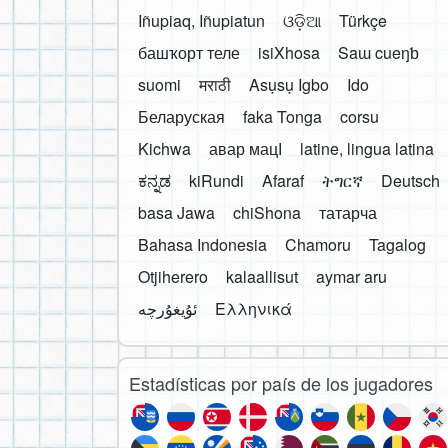
Iñupiaq, Iñupiatun
ଓଡ଼ିଆ
Türkçe
башҡорт теле
isiXhosa
Saɯ cueŋƅ
suomi
मराठी
Asụsụ Igbo
Ido
Беларуская
faka Tonga
corsu
Kichwa
авар мацӀ
latine, lingua latina
ಕನ್ನಡ
kiRundi
Afaraf
ትግርኛ
Deutsch
basa Jawa
chiShona
татарча
Bahasa Indonesia
Chamoru
Tagalog
Otjiherero
kalaallisut
aymar aru
Ελληνικά
Estadísticas por país de los jugadores