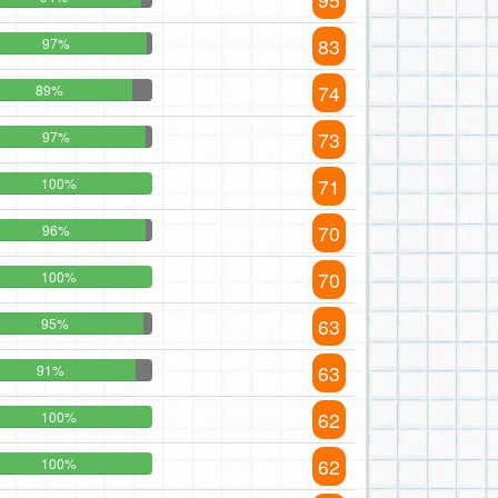
83
97%
74
89%
73
97%
71
100%
70
96%
70
100%
63
95%
63
91%
62
100%
62
100%