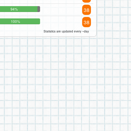
38
94%
38
100%
Statistics are updated every ~day