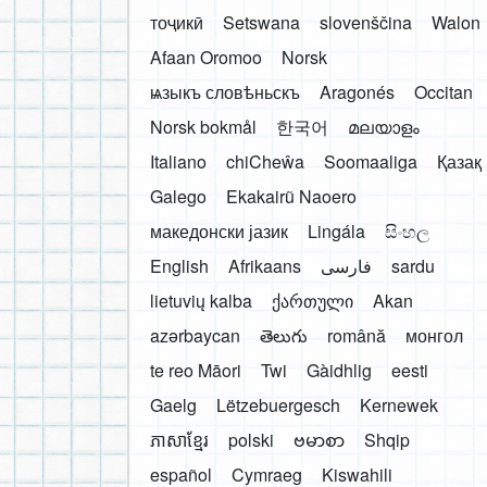
тоҷикӣ
Setswana
slovenščina
Walon
Afaan Oromoo
Norsk
ѩзыкъ словѣньскъ
Aragonés
Occitan
Norsk bokmål
한국어
മലയാളം
Italiano
chiCheŵa
Soomaaliga
Қазақ
Galego
Ekakairũ Naoero
македонски јазик
Lingála
සිංහල
English
Afrikaans
فارسی
sardu
lietuvių kalba
ქართული
Akan
azərbaycan
తెలుగు
română
монгол
te reo Māori
Twi
Gàidhlig
eesti
Gaelg
Lëtzebuergesch
Kernewek
ភាសាខ្មែរ
polski
ဗမာစာ
Shqip
español
Cymraeg
Kiswahili