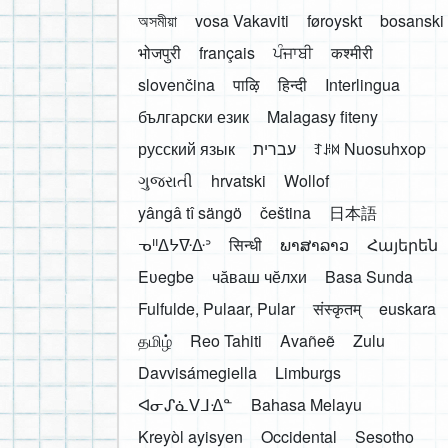
অসমীয়া
vosa Vakaviti
føroyskt
bosanski
भोजपुरी
français
ਪੰਜਾਬੀ
कश्मीरी
slovenčina
पाऴि
हिन्दी
Interlingua
български език
Malagasy fiteny
русский язык
עברית
ꆈꌠ꒿ Nuosuhxop
ગુજરાતી
hrvatski
Wollof
yângâ tî sängö
čeština
日本語
ᓀᐦᐃᔭᐍᐏᐣ
सिन्धी
ພາສາລາວ
Հայերեն
Eʋegbe
чӑваш чӗлхи
Basa Sunda
Fulfulde, Pulaar, Pular
संस्कृतम्
euskara
தமிழ்
Reo Tahiti
Avañeẽ
Zulu
Davvisámegiella
Limburgs
ᐊᓂᔑᓈᐯᒧᐎᓐ
Bahasa Melayu
Kreyòl ayisyen
Occidental
Sesotho