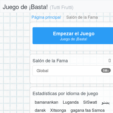
Juego de ¡Basta!
(Tutti Frutti)
Página principal
Salón de la Fama
Empezar el Juego
Juego de ¡Basta!
Salón de la Fama
Global
5M+
Estadísticas por idioma de juego
bamanankan
Luganda
SiSwati
پښتو
dansk
Xitsonga
gagana faa Samoa