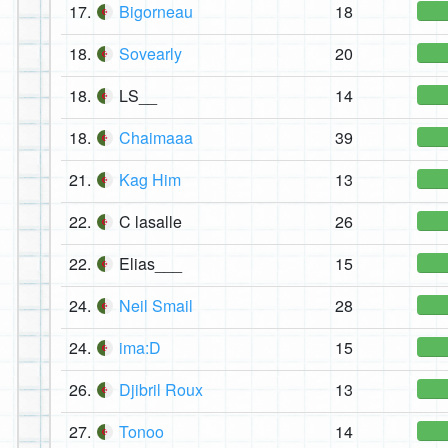
17.
Bigorneau
18
18.
Sovearly
20
18.
LS__
14
18.
Chaimaaa
39
21.
Kag Him
13
22.
C lasalle
26
22.
Elias___
15
24.
Neil Smail
28
24.
ima:D
15
26.
Djibril Roux
13
27.
Tonoo
14