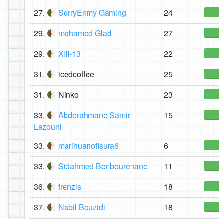
27.
SorryEnmy Gaming
24
29.
mohamed Glad
27
29.
XIII-13
22
31.
icedcoffee
25
31.
Ninko
23
33.
Abderahmane Samir
15
Lazouni
33.
marihuanofisura6
6
33.
Sidahmed Benbourenane
11
36.
frenzis
18
37.
Nabil Bouzidi
18