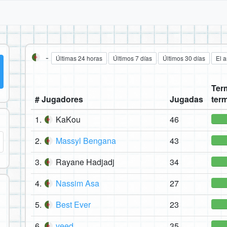
-
Últimas 24 horas
Últimos 7 días
Últimos 30 días
El 
Ter
# Jugadores
Jugadas
ter
1.
KaKou
46
2.
Massyl Bengana
43
3.
Rayane Hadjadj
34
4.
Nassim Asa
27
5.
Best Ever
23
6.
veed
35