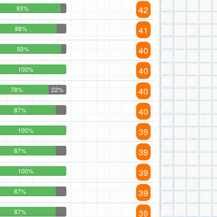
42
93%
41
88%
40
93%
40
100%
40
78%
22%
40
87%
39
100%
39
87%
39
100%
39
87%
39
87%