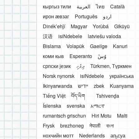
кыргыз тили
العربية
ไทย
Català
ирон æвзаг
Português
اردو
Dinékʼehǰí
Magyar
Yorùbá
Gĩkũyũ
汉语
isiNdebele
latviešu valoda
Bislama
Volapük
Gaeilge
Kanuri
коми кыв
Esperanto
َوُسَ
српски језик
ދިވެހި
Türkmen, Түркмен
Norsk nynorsk
isiNdebele
українська
Ikinyarwanda
ייִדיש
zbek
Kuanyama
Tiếng Việt
བོད་ཡིག
Tshivenḓa
Íslenska
svenska
አማርኛ
rumantsch grischun
Hiri Motu
Malti
Frysk
brezhoneg
नेपाली
বাংলা
нохчийн мотт
Nederlands
аҧсуа