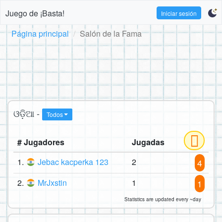
Juego de ¡Basta!
Iniciar sesión
Página principal
Salón de la Fama
ଓଡ଼ିଆ -
Todos
# Jugadores
Jugadas
1.
Jebac kacperka 123
2
4
2.
MrJxstin
1
1
Statistics are updated every ~day