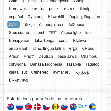
Gàidhlig
eesti
Lëtzebuergesch
Gaelg
Kernewek
ភាសាខ្មែរ
polski
ဗမာစာ
Shqip
español
Cymraeg
Kiswahili
Iñupiaq, Iñupiatun
ଓଡ଼ିଆ
Türkçe
башҡорт теле
isiXhosa
Saɯ cueŋƅ
suomi
मराठी
Asụsụ Igbo
Ido
Беларуская
faka Tonga
corsu
Kichwa
авар мацӀ
latine, lingua latina
ಕನ್ನಡ
kiRundi
Afaraf
ትግርኛ
Deutsch
basa Jawa
Chamoru
chiShona
Bahasa Indonesia
татарча
Tagalog
kalaallisut
Otjiherero
aymar aru
Ελληνικά
Estadísticas por país de los jugadores