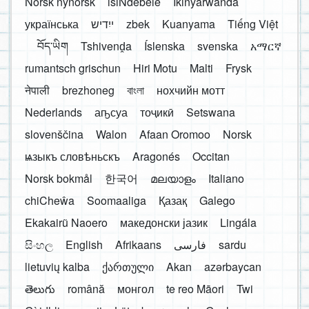
Norsk nynorsk
isiNdebele
Ikinyarwanda
українська
ייִדיש
zbek
Kuanyama
Tiếng Việt
བོད་ཡིག
Tshivenḓa
Íslenska
svenska
አማርኛ
rumantsch grischun
Hiri Motu
Malti
Frysk
नेपाली
brezhoneg
বাংলা
нохчийн мотт
Nederlands
аҧсуа
тоҷикӣ
Setswana
slovenščina
Walon
Afaan Oromoo
Norsk
ѩзыкъ словѣньскъ
Aragonés
Occitan
Norsk bokmål
한국어
മലയാളം
Italiano
chiCheŵa
Soomaaliga
Қазақ
Galego
Ekakairũ Naoero
македонски јазик
Lingála
සිංහල
English
Afrikaans
فارسی
sardu
lietuvių kalba
ქართული
Akan
azərbaycan
తెలుగు
română
монгол
te reo Māori
Twi