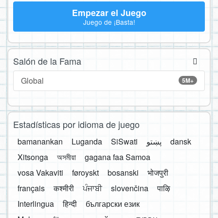
Empezar el Juego
Juego de ¡Basta!
Salón de la Fama
Global
5M+
Estadísticas por idioma de juego
bamanankan
Luganda
SiSwati
پښتو
dansk
Xitsonga
অসমীয়া
gagana faa Samoa
vosa Vakaviti
føroyskt
bosanski
भोजपुरी
français
कश्मीरी
ਪੰਜਾਬੀ
slovenčina
पाऴि
Interlingua
हिन्दी
български език