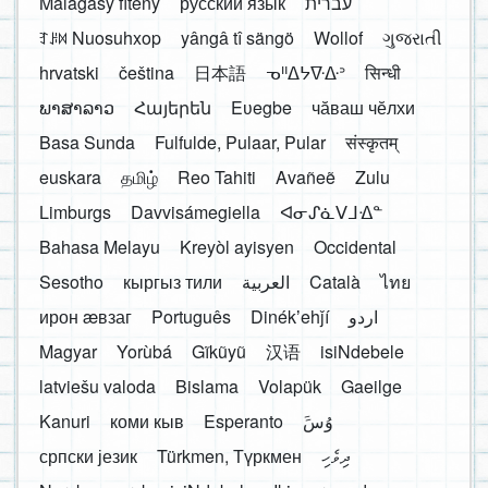
Malagasy fiteny
русский язык
עברית
ꆈꌠ꒿ Nuosuhxop
yângâ tî sängö
Wollof
ગુજરાતી
hrvatski
čeština
日本語
ᓀᐦᐃᔭᐍᐏᐣ
सिन्धी
ພາສາລາວ
Հայերեն
Eʋegbe
чӑваш чӗлхи
Basa Sunda
Fulfulde, Pulaar, Pular
संस्कृतम्
euskara
தமிழ்
Reo Tahiti
Avañeẽ
Zulu
Limburgs
Davvisámegiella
ᐊᓂᔑᓈᐯᒧᐎᓐ
Bahasa Melayu
Kreyòl ayisyen
Occidental
Sesotho
кыргыз тили
العربية
Català
ไทย
ирон æвзаг
Português
Dinékʼehǰí
اردو
Magyar
Yorùbá
Gĩkũyũ
汉语
isiNdebele
latviešu valoda
Bislama
Volapük
Gaeilge
Kanuri
коми кыв
Esperanto
َوُسَ
српски језик
Türkmen, Түркмен
ދިވެހި