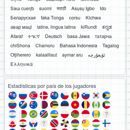
Saɯ cueŋƅ
suomi
मराठी
Asụsụ Igbo
Ido
Беларуская
faka Tonga
corsu
Kichwa
авар мацӀ
latine, lingua latina
kiRundi
ಕನ್ನಡ
Afaraf
ትግርኛ
Deutsch
basa Jawa
татарча
chiShona
Chamoru
Bahasa Indonesia
Tagalog
Otjiherero
kalaallisut
aymar aru
Ελληνικά
Estadísticas por país de los jugadores