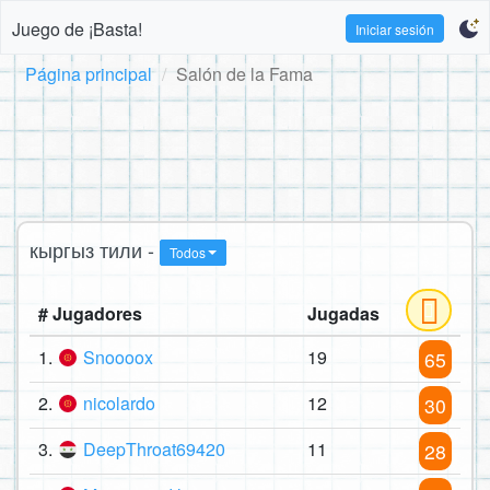
Juego de ¡Basta!
Iniciar sesión
Página principal
Salón de la Fama
кыргыз тили -
Todos
# Jugadores
Jugadas
1.
Snoooox
19
65
2.
nicolardo
12
30
3.
DeepThroat69420
11
28