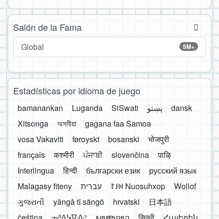
Salón de la Fama
Global
5M+
Estadísticas por idioma de juego
bamanankan
Luganda
SiSwati
پښتو
dansk
Xitsonga
অসমীয়া
gagana faa Samoa
vosa Vakaviti
føroyskt
bosanski
भोजपुरी
français
कश्मीरी
ਪੰਜਾਬੀ
slovenčina
पाऴि
Interlingua
हिन्दी
български език
русский язык
Malagasy fiteny
עברית
ꆈꌠ꒿ Nuosuhxop
Wollof
ગુજરાતી
yângâ tî sängö
hrvatski
日本語
čeština
ᓀᐦᐃᔭᐍᐏᐣ
ພາສາລາວ
सिन्धी
Հայերեն