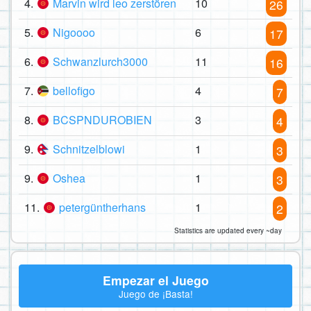
4.
Marvin wird leo zerstören
10
26
5.
Nigoooo
6
17
6.
Schwanzlurch3000
11
16
7.
bellofigo
4
7
8.
BCSPNDUROBIEN
3
4
9.
Schnitzelblowi
1
3
9.
Oshea
1
3
11.
petergüntherhans
1
2
Statistics are updated every ~day
Empezar el Juego
Juego de ¡Basta!