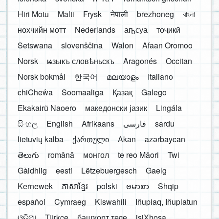
Hiri Motu
Malti
Frysk
नेपाली
brezhoneg
বাংলা
нохчийн мотт
Nederlands
аҧсуа
тоҷикӣ
Setswana
slovenščina
Walon
Afaan Oromoo
Norsk
ѩзыкъ словѣньскъ
Aragonés
Occitan
Norsk bokmål
한국어
മലയാളം
Italiano
chiCheŵa
Soomaaliga
Қазақ
Galego
Ekakairũ Naoero
македонски јазик
Lingála
සිංහල
English
Afrikaans
فارسی
sardu
lietuvių kalba
ქართული
Akan
azərbaycan
తెలుగు
română
монгол
te reo Māori
Twi
Gàidhlig
eesti
Lëtzebuergesch
Gaelg
Kernewek
ភាសាខ្មែរ
polski
ဗမာစာ
Shqip
español
Cymraeg
Kiswahili
Iñupiaq, Iñupiatun
ଓଡ଼ିଆ
Türkçe
башҡорт теле
isiXhosa