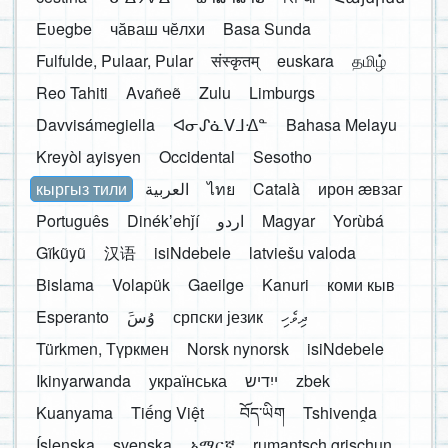
Eʋegbe
чӑваш чӗлхи
Basa Sunda
Fulfulde, Pulaar, Pular
संस्कृतम्
euskara
தமிழ்
Reo Tahiti
Avañeẽ
Zulu
Limburgs
Davvisámegiella
ᐊᓂᔑᓈᐯᒧᐎᓐ
Bahasa Melayu
Kreyòl ayisyen
Occidental
Sesotho
кыргыз тили
العربية
ไทย
Català
ирон æвзаг
Português
Dinékʼehǰí
اردو
Magyar
Yorùbá
Gĩkũyũ
汉语
isiNdebele
latviešu valoda
Bislama
Volapük
Gaeilge
Kanuri
коми кыв
Esperanto
َوُسَ
српски језик
ދިވެހި
Türkmen, Түркмен
Norsk nynorsk
isiNdebele
Ikinyarwanda
українська
ייִדיש
zbek
Kuanyama
Tiếng Việt
བོད་ཡིག
Tshivenḓa
Íslenska
svenska
አማርኛ
rumantsch grischun