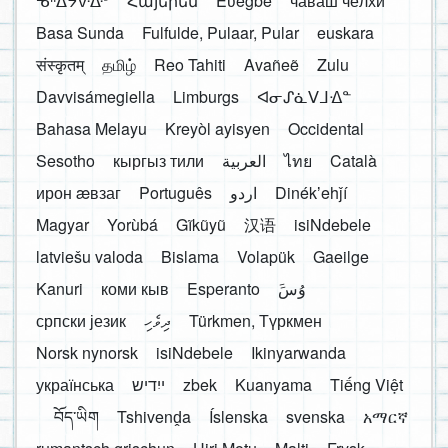
ᓀᐦᐃᔭᐍᐏᐣ
Հայերեն
Eʋegbe
чӑваш чӗлхи
Basa Sunda
Fulfulde, Pulaar, Pular
euskara
संस्कृतम्
தமிழ்
Reo Tahiti
Avañeẽ
Zulu
Davvisámegiella
Limburgs
ᐊᓂᔑᓈᐯᒧᐎᓐ
Bahasa Melayu
Kreyòl ayisyen
Occidental
Sesotho
кыргыз тили
العربية
ไทย
Català
ирон æвзаг
Português
اردو
Dinékʼehǰí
Magyar
Yorùbá
Gĩkũyũ
汉语
isiNdebele
latviešu valoda
Bislama
Volapük
Gaeilge
Kanuri
коми кыв
Esperanto
َوُسَ
српски језик
ދިވެހި
Türkmen, Түркмен
Norsk nynorsk
isiNdebele
Ikinyarwanda
українська
ייִדיש
zbek
Kuanyama
Tiếng Việt
བོད་ཡིག
Tshivenḓa
Íslenska
svenska
አማርኛ