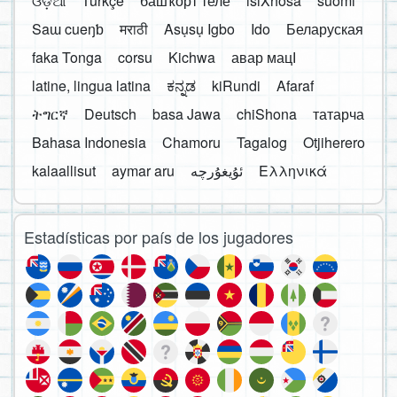
ଓଡ଼ିଆ
Türkçe
башҡорт теле
isiXhosa
suomi
Saɯ cueŋƅ
मराठी
Asụsụ Igbo
Ido
Беларуская
faka Tonga
corsu
Kichwa
авар мацӀ
latine, lingua latina
ಕನ್ನಡ
kiRundi
Afaraf
ትግርኛ
Deutsch
basa Jawa
chiShona
татарча
Bahasa Indonesia
Chamoru
Tagalog
Otjiherero
kalaallisut
aymar aru
Ελληνικά
Estadísticas por país de los jugadores