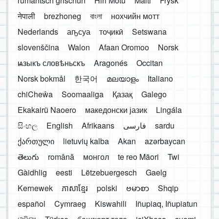
rumantsch grischun
Hiri Motu
Malti
Frysk
नेपाली
brezhoneg
বাংলা
нохчийн мотт
Nederlands
аҧсуа
тоҷикӣ
Setswana
slovenščina
Walon
Afaan Oromoo
Norsk
ѩзыкъ словѣньскъ
Aragonés
Occitan
Norsk bokmål
한국어
മലയാളം
Italiano
chiCheŵa
Soomaaliga
Қазақ
Galego
Ekakairũ Naoero
македонски јазик
Lingála
සිංහල
English
Afrikaans
فارسی
sardu
ქართული
lietuvių kalba
Akan
azərbaycan
తెలుగు
română
монгол
te reo Māori
Twi
Gàidhlig
eesti
Lëtzebuergesch
Gaelg
Kernewek
ភាសាខ្មែរ
polski
ဗမာစာ
Shqip
español
Cymraeg
Kiswahili
Iñupiaq, Iñupiatun