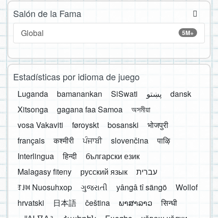
Salón de la Fama
Global
5M+
Estadísticas por idioma de juego
Luganda
bamanankan
SiSwati
پښتو
dansk
Xitsonga
gagana faa Samoa
অসমীয়া
vosa Vakaviti
føroyskt
bosanski
भोजपुरी
français
कश्मीरी
ਪੰਜਾਬੀ
slovenčina
पाऴि
Interlingua
हिन्दी
български език
Malagasy fiteny
русский язык
עברית
ꆈꌠ꒿ Nuosuhxop
ગુજરાતી
yângâ tî sängö
Wollof
hrvatski
日本語
čeština
ພາສາລາວ
सिन्धी