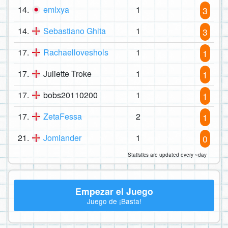
14.
emlxya
1
3
14.
Sebastiano Ghita
1
3
17.
Rachaelloveshols
1
1
17.
Juliette Troke
1
1
17.
bobs20110200
1
1
17.
ZetaFessa
2
1
21.
Jomlander
1
0
Statistics are updated every ~day
Empezar el Juego
Juego de ¡Basta!