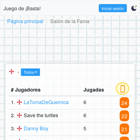
Juego de ¡Basta!
Iniciar sesión
Página principal
Salón de la Fama
-
Todos
# Jugadores
Jugadas
1.
LaTomaDeGuernica
6
24
2.
Save the turtles
6
22
3.
Danny Boy
5
21