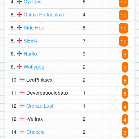
4.
Cyclops
5
13
5.
Chiavi Portachiavi
4
10
5.
Side Hoe
5
10
5.
SEBA
7
10
8.
Harito
3
9
8.
Wollygog
2
9
10.
LeoPinksex
2
8
11.
Devereauouioeaux
1
6
12.
Oronzo Lupi
1
4
12.
-Veitrax
2
4
14.
Choccie
2
3