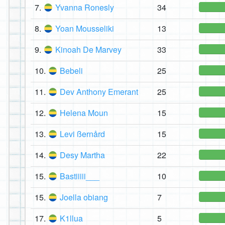
7.
Yvanna Ronesly
34
8.
Yoan Mousseliki
13
9.
Kinoah De Marvey
33
10.
Bebeli
25
11.
Dev Anthony Emerant
25
12.
Helena Moun
15
13.
Levi ßernård
15
14.
Desy Martha
22
15.
Bastiiiii___
10
15.
Joella obiang
7
17.
K1llua
5