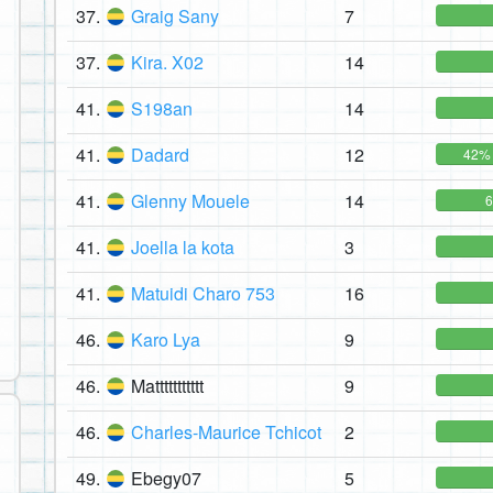
37.
Graig Sany
7
37.
Kira. X02
14
41.
S198an
14
41.
Dadard
12
42%
41.
Glenny Mouele
14
41.
Joella la kota
3
41.
Matuidi Charo 753
16
46.
Karo Lya
9
46.
Mattttttttttt
9
46.
Charles-Maurice Tchicot
2
49.
Ebegy07
5