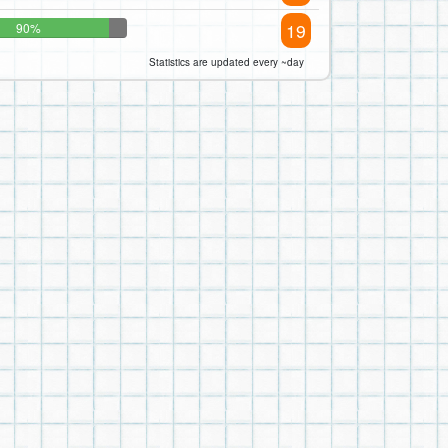
19
90%
Statistics are updated every ~day