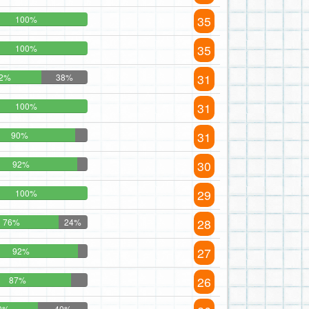
35
100%
35
100%
31
2%
38%
31
100%
31
90%
30
92%
29
100%
28
76%
24%
27
92%
26
87%
0%
40%