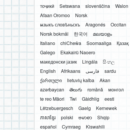
тоҷикӣ
Setswana
slovenščina
Walon
Afaan Oromoo
Norsk
ѩзыкъ словѣньскъ
Aragonés
Occitan
Norsk bokmål
한국어
മലയാളം
Italiano
chiCheŵa
Soomaaliga
Қазақ
Galego
Ekakairũ Naoero
македонски јазик
Lingála
සිංහල
English
Afrikaans
فارسی
sardu
ქართული
lietuvių kalba
Akan
azərbaycan
తెలుగు
română
монгол
te reo Māori
Twi
Gàidhlig
eesti
Lëtzebuergesch
Gaelg
Kernewek
ភាសាខ្មែរ
polski
ဗမာစာ
Shqip
español
Cymraeg
Kiswahili