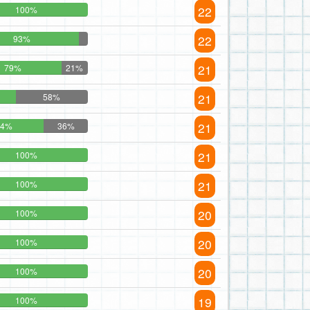
22
100%
22
93%
21
79%
21%
21
58%
21
64%
36%
21
100%
21
100%
20
100%
20
100%
20
100%
19
100%