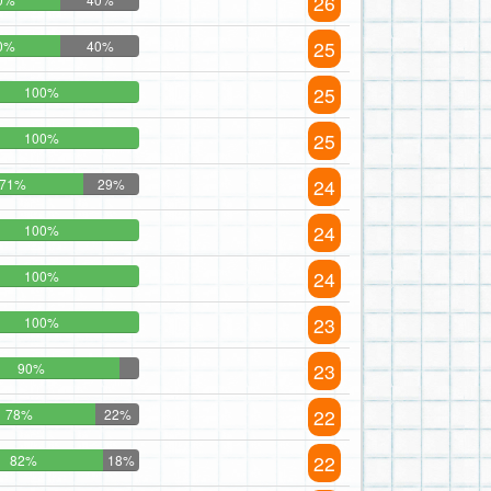
26
25
0%
40%
25
100%
25
100%
24
71%
29%
24
100%
24
100%
23
100%
23
90%
22
78%
22%
22
82%
18%