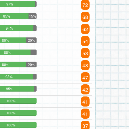
72
97%
68
85%
15%
62
94%
54
80%
20%
53
88%
48
80%
20%
47
93%
42
95%
41
100%
41
100%
37
100%