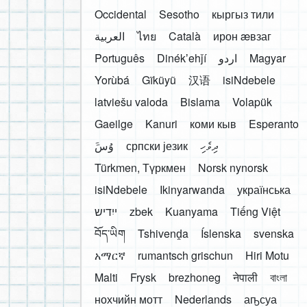
Occidental
Sesotho
кыргыз тили
العربية
ไทย
Català
ирон æвзаг
Português
Dinékʼehǰí
اردو
Magyar
Yorùbá
Gĩkũyũ
汉语
isiNdebele
latviešu valoda
Bislama
Volapük
Gaeilge
Kanuri
коми кыв
Esperanto
َوُسَ
српски језик
ދިވެހި
Türkmen, Түркмен
Norsk nynorsk
isiNdebele
Ikinyarwanda
українська
ייִדיש
zbek
Kuanyama
Tiếng Việt
བོད་ཡིག
Tshivenḓa
Íslenska
svenska
አማርኛ
rumantsch grischun
Hiri Motu
Malti
Frysk
brezhoneg
नेपाली
বাংলা
нохчийн мотт
Nederlands
аҧсуа