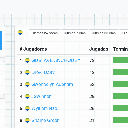
-
Últimas 24 horas
Últimos 7 días
Últimos 30 días
El 
# Jugadores
Jugadas
Termin
1.
GUSTAVE ANCHOUEY
73
2.
Drev_Darly
48
3.
Gwenaelyn Aubham
52
4.
JSwinner
29
5.
Wylliam Nze
25
6.
Shaine Green
21