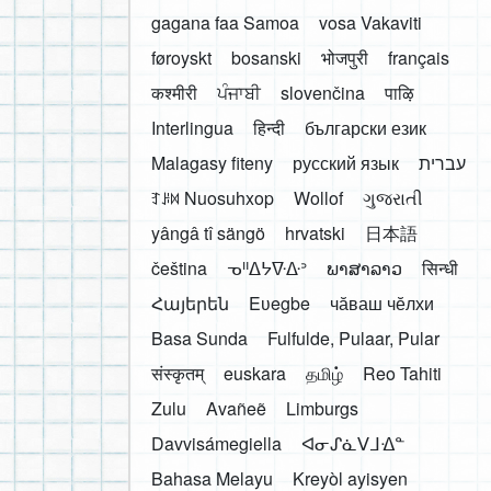
gagana faa Samoa
vosa Vakaviti
føroyskt
bosanski
भोजपुरी
français
कश्मीरी
ਪੰਜਾਬੀ
slovenčina
पाऴि
Interlingua
हिन्दी
български език
Malagasy fiteny
русский язык
עברית
ꆈꌠ꒿ Nuosuhxop
Wollof
ગુજરાતી
yângâ tî sängö
hrvatski
日本語
čeština
ᓀᐦᐃᔭᐍᐏᐣ
ພາສາລາວ
सिन्धी
Հայերեն
Eʋegbe
чӑваш чӗлхи
Basa Sunda
Fulfulde, Pulaar, Pular
संस्कृतम्
euskara
தமிழ்
Reo Tahiti
Zulu
Avañeẽ
Limburgs
Davvisámegiella
ᐊᓂᔑᓈᐯᒧᐎᓐ
Bahasa Melayu
Kreyòl ayisyen