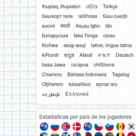
Iñupiaq, Iñupiatun
ଓଡ଼ିଆ
Türkçe
башҡорт теле
isiXhosa
Saɯ cueŋƅ
suomi
मराठी
Asụsụ Igbo
Ido
Беларуская
faka Tonga
corsu
Kichwa
авар мацӀ
latine, lingua latina
kiRundi
ಕನ್ನಡ
Afaraf
ትግርኛ
Deutsch
basa Jawa
татарча
chiShona
Chamoru
Bahasa Indonesia
Tagalog
Otjiherero
kalaallisut
aymar aru
Ελληνικά
Estadísticas por país de los jugadores