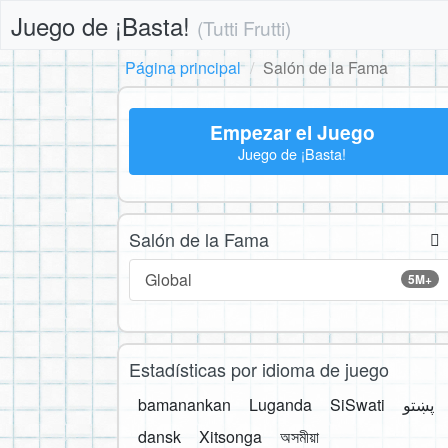
Juego de ¡Basta!
(Tutti Frutti)
Página principal
Salón de la Fama
Empezar el Juego
Juego de ¡Basta!
Salón de la Fama
Global
5M+
Estadísticas por idioma de juego
bamanankan
Luganda
SiSwati
پښتو
dansk
Xitsonga
অসমীয়া