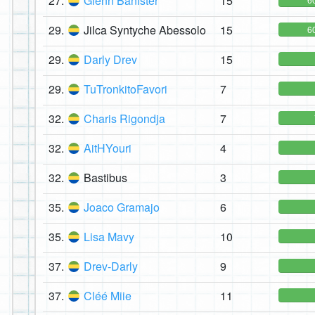
27.
Glenn Banister
15
29.
Jilca Syntyche Abessolo
15
6
29.
Darly Drev
15
29.
TuTronkitoFavori
7
32.
Charis Rigondja
7
32.
AitHYouri
4
32.
Bastibus
3
35.
Joaco Gramajo
6
35.
Lisa Mavy
10
37.
Drev-Darly
9
37.
Cléé Miie
11