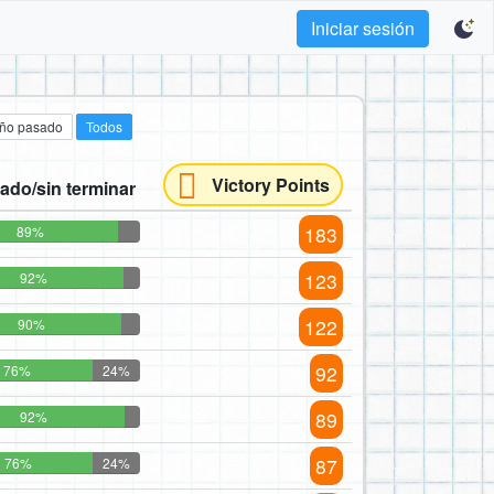
Iniciar sesión
año pasado
Todos
Victory Points
ado/sin terminar
183
89%
123
92%
122
90%
92
76%
24%
89
92%
87
76%
24%