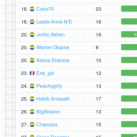
18.
Carlo70
23
18.
Leslie-Anne N’E
16
20.
Jorhic Akhen
16
6
20.
Warren Obame
8
20.
Alexia Shanice
10
23.
Erw_gio
12
24.
Peachygirly
13
25.
Habib Anissath
17
26.
BigAlisson
13
27.
Chamoza
15
6