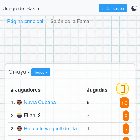
Juego de ¡Basta!
Iniciar sesión
Página principal
Salón de la Fama
Gĩkũyũ -
Todos
# Jugadores
Jugadas
1.
Nuvia Cubana
6
16
2.
Elian 💦
7
8
3.
Retu alle weg mit de fila
1
2