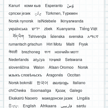
Kanuri
коми кыв
Esperanto
َوُسَ
српски језик
ދިވެހި
Türkmen, Түркмен
Norsk nynorsk
isiNdebele
Ikinyarwanda
українська
ייִדיש
zbek
Kuanyama
Tiếng Việt
བོད་ཡིག
Tshivenḓa
Íslenska
svenska
አማርኛ
rumantsch grischun
Hiri Motu
Malti
Frysk
नेपाली
brezhoneg
বাংলা
нохчийн мотт
Nederlands
аҧсуа
тоҷикӣ
Setswana
slovenščina
Walon
Afaan Oromoo
Norsk
ѩзыкъ словѣньскъ
Aragonés
Occitan
Norsk bokmål
한국어
മലയാളം
Italiano
chiCheŵa
Soomaaliga
Қазақ
Galego
Ekakairũ Naoero
македонски јазик
Lingála
සිංහල
English
Afrikaans
فارسی
sardu