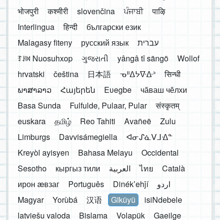
भोजपुरी
कश्मीरी
slovenčina
ਪੰਜਾਬੀ
पाऴि
Interlingua
हिन्दी
български език
Malagasy fiteny
русский язык
עברית
ꆈꌠ꒿ Nuosuhxop
ગુજરાતી
yângâ tî sängö
Wollof
hrvatski
čeština
日本語
ᓀᐦᐃᔭᐍᐏᐣ
सिन्धी
ພາສາລາວ
Հայերեն
Eʋegbe
чӑваш чӗлхи
Basa Sunda
Fulfulde, Pulaar, Pular
संस्कृतम्
euskara
தமிழ்
Reo Tahiti
Avañeẽ
Zulu
Limburgs
Davvisámegiella
ᐊᓂᔑᓈᐯᒧᐎᓐ
Kreyòl ayisyen
Bahasa Melayu
Occidental
Sesotho
кыргыз тили
العربية
ไทย
Català
ирон æвзаг
Português
Dinékʼehǰí
اردو
Magyar
Yorùbá
汉语
Gĩkũyũ
isiNdebele
latviešu valoda
Bislama
Volapük
Gaeilge