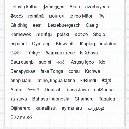
lietuvių kalba
ქართული
Akan
azərbaycan
తెలుగు
română
монгол
te reo Māori
Twi
Gàidhlig
eesti
Lëtzebuergesch
Gaelg
Kernewek
ភាសាខ្មែរ
polski
ဗမာစာ
Shqip
español
Cymraeg
Kiswahili
Iñupiaq, Iñupiatun
ଓଡ଼ିଆ
Türkçe
башҡорт теле
isiXhosa
Saɯ cueŋƅ
suomi
मराठी
Asụsụ Igbo
Ido
Беларуская
faka Tonga
corsu
Kichwa
авар мацӀ
latine, lingua latina
kiRundi
ಕನ್ನಡ
Afaraf
ትግርኛ
Deutsch
basa Jawa
chiShona
татарча
Bahasa Indonesia
Chamoru
Tagalog
Otjiherero
kalaallisut
aymar aru
Ελληνικά