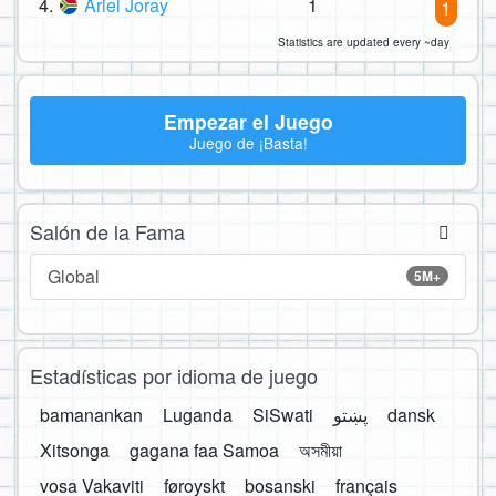
4.
Ariel Joray
1
1
Statistics are updated every ~day
Empezar el Juego
Juego de ¡Basta!
Salón de la Fama
Global
5M+
Estadísticas por idioma de juego
bamanankan
Luganda
SiSwati
پښتو
dansk
Xitsonga
gagana faa Samoa
অসমীয়া
vosa Vakaviti
føroyskt
bosanski
français