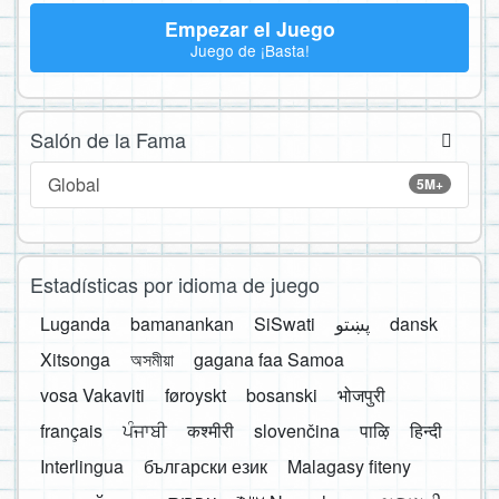
Empezar el Juego
Juego de ¡Basta!
Salón de la Fama
Global
5M+
Estadísticas por idioma de juego
Luganda
bamanankan
SiSwati
پښتو
dansk
Xitsonga
অসমীয়া
gagana faa Samoa
vosa Vakaviti
føroyskt
bosanski
भोजपुरी
français
ਪੰਜਾਬੀ
कश्मीरी
slovenčina
पाऴि
हिन्दी
Interlingua
български език
Malagasy fiteny