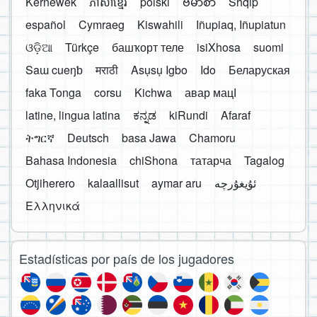
Kernewek
ភាសាខ្មែរ
polski
ဗမာစာ
Shqip
español
Cymraeg
Kiswahili
Iñupiaq, Iñupiatun
ଓଡ଼ିଆ
Türkçe
башҡорт теле
isiXhosa
suomi
Saɯ cueŋƅ
मराठी
Asụsụ Igbo
Ido
Беларуская
faka Tonga
corsu
Kichwa
авар мацӀ
latine, lingua latina
ಕನ್ನಡ
kiRundi
Afaraf
ትግርኛ
Deutsch
basa Jawa
Chamoru
Bahasa Indonesia
chiShona
татарча
Tagalog
Otjiherero
kalaallisut
aymar aru
Ελληνικά
Estadísticas por país de los jugadores