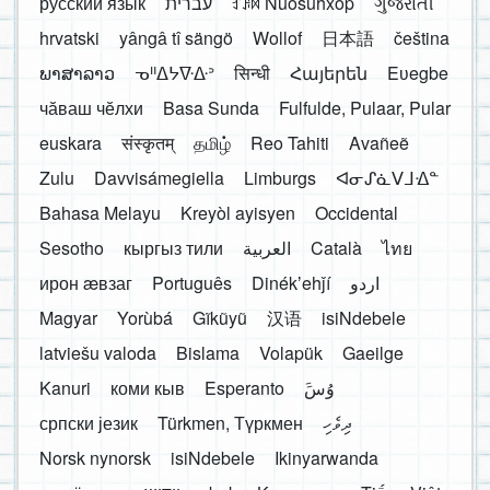
русский язык
עברית
ꆈꌠ꒿ Nuosuhxop
ગુજરાતી
hrvatski
yângâ tî sängö
Wollof
日本語
čeština
ພາສາລາວ
ᓀᐦᐃᔭᐍᐏᐣ
सिन्धी
Հայերեն
Eʋegbe
чӑваш чӗлхи
Basa Sunda
Fulfulde, Pulaar, Pular
euskara
संस्कृतम्
தமிழ்
Reo Tahiti
Avañeẽ
Zulu
Davvisámegiella
Limburgs
ᐊᓂᔑᓈᐯᒧᐎᓐ
Bahasa Melayu
Kreyòl ayisyen
Occidental
Sesotho
кыргыз тили
العربية
Català
ไทย
ирон æвзаг
Português
Dinékʼehǰí
اردو
Magyar
Yorùbá
Gĩkũyũ
汉语
isiNdebele
latviešu valoda
Bislama
Volapük
Gaeilge
Kanuri
коми кыв
Esperanto
َوُسَ
српски језик
Türkmen, Түркмен
ދިވެހި
Norsk nynorsk
isiNdebele
Ikinyarwanda