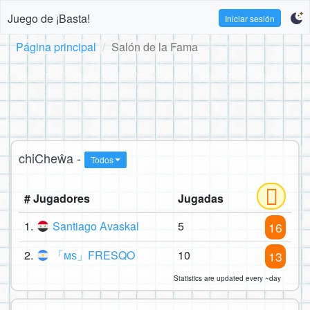
Juego de ¡Basta!
Iniciar sesión
Página principal
Salón de la Fama
chiCheŵa -
Todos
# Jugadores
Jugadas
1.
Santiago Avaskal
5
16
2.
「мѕ」FRESQO
10
13
Statistics are updated every ~day