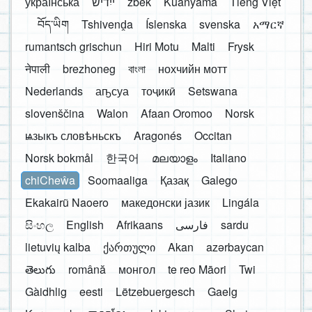
українська
ייִדיש
zbek
Kuanyama
Tiếng Việt
བོད་ཡིག
Tshivenḓa
Íslenska
svenska
አማርኛ
rumantsch grischun
Hiri Motu
Malti
Frysk
नेपाली
brezhoneg
বাংলা
нохчийн мотт
Nederlands
аҧсуа
тоҷикӣ
Setswana
slovenščina
Walon
Afaan Oromoo
Norsk
ѩзыкъ словѣньскъ
Aragonés
Occitan
Norsk bokmål
한국어
മലയാളം
Italiano
chiCheŵa
Soomaaliga
Қазақ
Galego
Ekakairũ Naoero
македонски јазик
Lingála
සිංහල
English
Afrikaans
فارسی
sardu
lietuvių kalba
ქართული
Akan
azərbaycan
తెలుగు
română
монгол
te reo Māori
Twi
Gàidhlig
eesti
Lëtzebuergesch
Gaelg