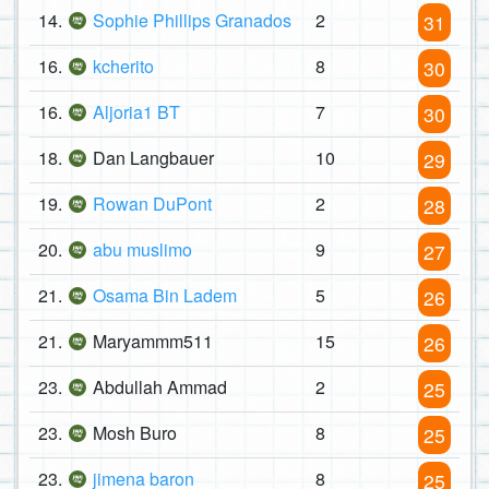
14.
Sophie Phillips Granados
2
31
16.
kcherito
8
30
16.
Aljoria1 BT
7
30
18.
Dan Langbauer
10
29
19.
Rowan DuPont
2
28
20.
abu muslimo
9
27
21.
Osama Bin Ladem
5
26
21.
Maryammm511
15
26
23.
Abdullah Ammad
2
25
23.
Mosh Buro
8
25
23.
jimena baron
8
25