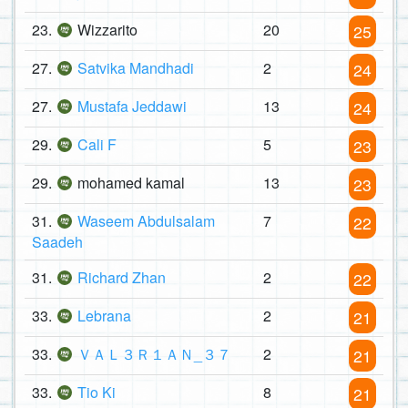
23.
Wizzarito
20
25
27.
Satvika Mandhadi
2
24
27.
Mustafa Jeddawi
13
24
29.
Cali F
5
23
29.
mohamed kamal
13
23
31.
Waseem Abdulsalam
7
22
Saadeh
31.
Richard Zhan
2
22
33.
Lebrana
2
21
33.
ＶＡＬ３Ｒ１ＡＮ_３７
2
21
33.
Tio Ki
8
21