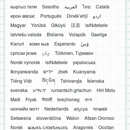
кыргыз тили
Sesotho
العربية
ไทย
Català
ирон æвзаг
Português
Dinékʼehǰí
اردو
Magyar
Yorùbá
Gĩkũyũ
汉语
isiNdebele
latviešu valoda
Bislama
Volapük
Gaeilge
Kanuri
коми кыв
Esperanto
َوُسَ
српски језик
ދިވެހި
Türkmen, Түркмен
Norsk nynorsk
isiNdebele
українська
Ikinyarwanda
ייִדיש
zbek
Kuanyama
Tiếng Việt
བོད་ཡིག
Tshivenḓa
Íslenska
svenska
አማርኛ
rumantsch grischun
Hiri Motu
Malti
Frysk
नेपाली
brezhoneg
বাংলা
нохчийн мотт
Nederlands
аҧсуа
тоҷикӣ
Setswana
slovenščina
Walon
Afaan Oromoo
Norsk
ѩзыкъ словѣньскъ
Aragonés
Occitan