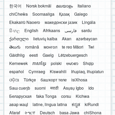
한국어
Norsk bokmål
മലയാളം
Italiano
chiCheŵa
Soomaaliga
Қазақ
Galego
Ekakairũ Naoero
македонски јазик
Lingála
සිංහල
English
Afrikaans
فارسی
sardu
ქართული
lietuvių kalba
Akan
azərbaycan
తెలుగు
română
монгол
te reo Māori
Twi
Gàidhlig
eesti
Gaelg
Lëtzebuergesch
Kernewek
ភាសាខ្មែរ
polski
ဗမာစာ
Shqip
español
Cymraeg
Kiswahili
Iñupiaq, Iñupiatun
ଓଡ଼ିଆ
Türkçe
башҡорт теле
isiXhosa
Saɯ cueŋƅ
suomi
मराठी
Asụsụ Igbo
Ido
Беларуская
faka Tonga
corsu
Kichwa
авар мацӀ
latine, lingua latina
ಕನ್ನಡ
kiRundi
Afaraf
ትግርኛ
Deutsch
basa Jawa
chiShona