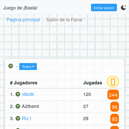
Juego de ¡Basta!
Iniciar sesión
Página principal
Salón de la Fama
-
Todos
# Jugadores
Jugadas
1.
idkidk
120
244
2.
A2themt
27
96
3.
Riz I
29
93