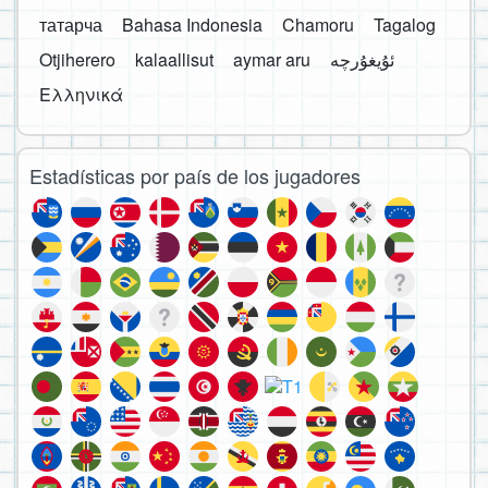
татарча
Bahasa Indonesia
Chamoru
Tagalog
Otjiherero
kalaallisut
aymar aru
Ελληνικά
Estadísticas por país de los jugadores