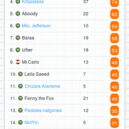
4.
Krisssssss
37
74
5.
Aboody
22
62
6.
Mrs. Jefferson
10
59
7.
Baraa
19
58
8.
izflwr
18
53
9.
Mr.Carlo
13
48
10.
Laila Saeed
7
45
11.
Chizara Alaneme
5
40
11.
Fenny the Fox
21
40
13.
Pedotes nalgones
12
35
14.
NotYin
5
31