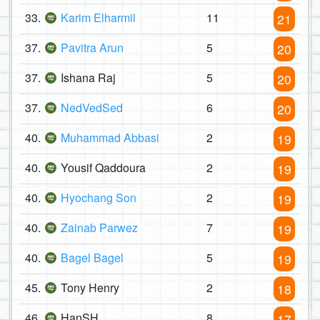
33.
Karim Elharmil
11
21
37.
Pavitra Arun
5
20
37.
Ishana Raj
5
20
37.
NedVedSed
6
20
40.
Muhammad Abbasi
2
19
40.
Yousif Qaddoura
2
19
40.
Hyochang Son
2
19
40.
Zainab Parwez
7
19
40.
Bagel Bagel
5
19
45.
Tony Henry
2
18
46.
HanSH
8
17