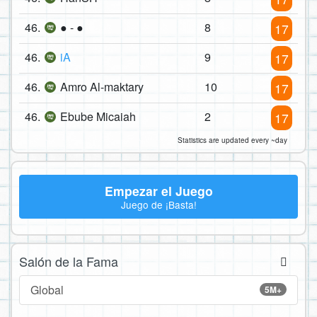
46.
● - ●
8
17
46.
iA
9
17
46.
Amro Al-maktary
10
17
46.
Ebube Micaiah
2
17
Statistics are updated every ~day
Empezar el Juego
Juego de ¡Basta!
Salón de la Fama
Global
5M+