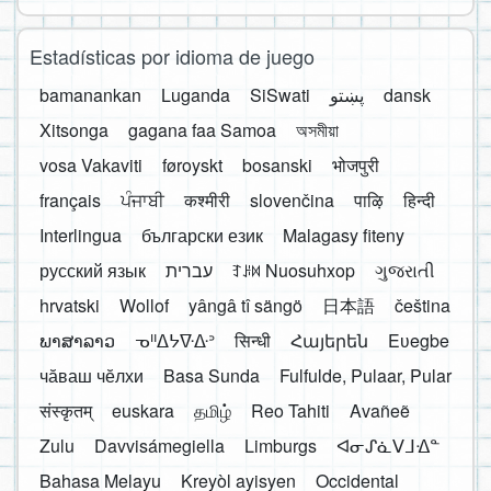
Estadísticas por idioma de juego
bamanankan
Luganda
SiSwati
پښتو
dansk
Xitsonga
gagana faa Samoa
অসমীয়া
vosa Vakaviti
føroyskt
bosanski
भोजपुरी
français
ਪੰਜਾਬੀ
कश्मीरी
slovenčina
पाऴि
हिन्दी
Interlingua
български език
Malagasy fiteny
русский язык
עברית
ꆈꌠ꒿ Nuosuhxop
ગુજરાતી
hrvatski
Wollof
yângâ tî sängö
日本語
čeština
ພາສາລາວ
ᓀᐦᐃᔭᐍᐏᐣ
सिन्धी
Հայերեն
Eʋegbe
чӑваш чӗлхи
Basa Sunda
Fulfulde, Pulaar, Pular
संस्कृतम्
euskara
தமிழ்
Reo Tahiti
Avañeẽ
Zulu
Davvisámegiella
Limburgs
ᐊᓂᔑᓈᐯᒧᐎᓐ
Bahasa Melayu
Kreyòl ayisyen
Occidental