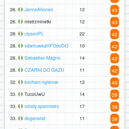
26.
JanneAhonen
13
43
26.
mistrzminetki
12
43
28.
cipsonPL
22
42
28.
xdwiruwkaHFOdoDO
10
42
28.
Sebastian Magno
14
42
28.
CZARNI DO GAZU
11
42
32.
kocham ngieruw
12
40
33.
TucoUwU
14
39
33.
mlody spermistrz
17
39
33.
degenerat
11
39