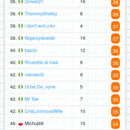
36.
Dinoel21
16
38
36.
ThommyShelby
8
38
38.
I don't wnt u kn
4
37
38.
Nigerzydowski
19
37
40.
kajcio
12
36
40.
Ricardito el mas
9
36
42.
memexiS
9
35
42.
Uche De_vyne
5
35
42.
Mr Tee
7
35
42.
CrisLuminousWite
10
35
46.
Michuj69
15
34