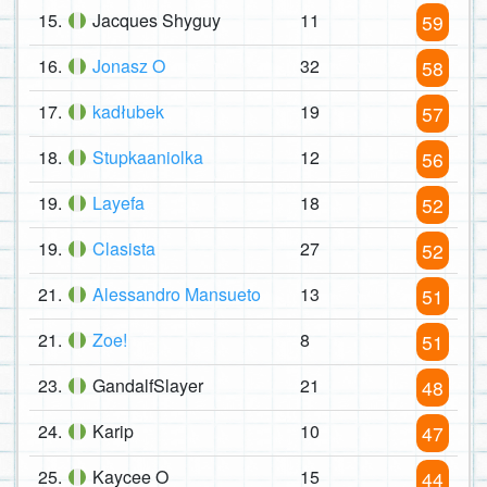
15.
Jacques Shyguy
11
59
16.
Jonasz O
32
58
17.
kadłubek
19
57
18.
Stupkaaniolka
12
56
19.
Layefa
18
52
19.
Clasista
27
52
21.
Alessandro Mansueto
13
51
21.
Zoe!
8
51
23.
GandalfSlayer
21
48
24.
Karip
10
47
25.
Kaycee O
15
44