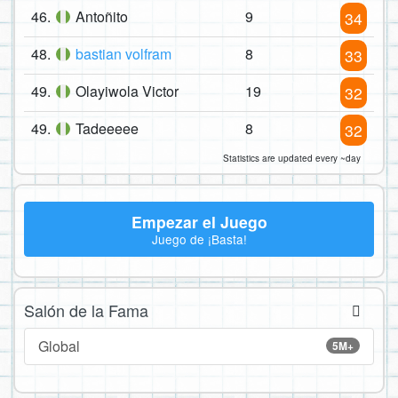
46.
Antoñito
9
34
48.
bastian volfram
8
33
49.
Olayiwola Victor
19
32
49.
Tadeeeee
8
32
Statistics are updated every ~day
Empezar el Juego
Juego de ¡Basta!
Salón de la Fama
Global
5M+