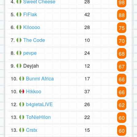
4.
Sweet Cheese
28
98
5.
FiFlak
42
88
6.
Kiloooo
28
75
7.
The Code
10
70
8.
pevpe
24
68
9.
Deyjah
12
67
10.
Bunmi Africa
17
66
10.
Hikkoo
37
66
12.
b4gietaLIVE
26
62
13.
ToNieHilon
22
60
13.
Crstx
15
60