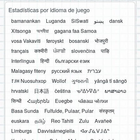
Estadísticas por idioma de juego
bamanankan
Luganda
SiSwati
پښتو
dansk
Xitsonga
অসমীয়া
gagana faa Samoa
vosa Vakaviti
føroyskt
bosanski
भोजपुरी
français
कश्मीरी
ਪੰਜਾਬੀ
slovenčina
पाऴि
Interlingua
हिन्दी
български език
Malagasy fiteny
русский язык
עברית
ꆈꌠ꒿ Nuosuhxop
Wollof
ગુજરાતી
yângâ tî sängö
hrvatski
日本語
čeština
ᓀᐦᐃᔭᐍᐏᐣ
ພາສາລາວ
सिन्धी
Հայերեն
Eʋegbe
чӑваш чӗлхи
Basa Sunda
Fulfulde, Pulaar, Pular
संस्कृतम्
euskara
தமிழ்
Reo Tahiti
Zulu
Avañeẽ
Limburgs
Davvisámegiella
ᐊᓂᔑᓈᐯᒧᐎᓐ