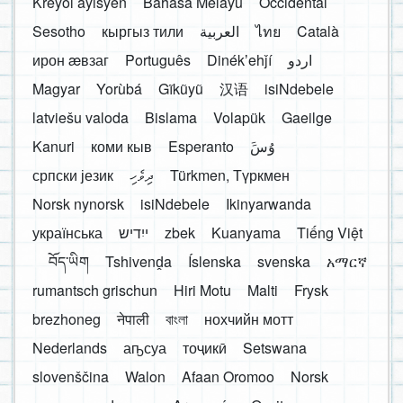
Kreyòl ayisyen
Bahasa Melayu
Occidental
Sesotho
кыргыз тили
العربية
ไทย
Català
ирон æвзаг
Português
Dinékʼehǰí
اردو
Magyar
Yorùbá
Gĩkũyũ
汉语
isiNdebele
latviešu valoda
Bislama
Volapük
Gaeilge
Kanuri
коми кыв
Esperanto
َوُسَ
српски језик
ދިވެހި
Türkmen, Түркмен
Norsk nynorsk
isiNdebele
Ikinyarwanda
українська
ייִדיש
zbek
Kuanyama
Tiếng Việt
བོད་ཡིག
Tshivenḓa
Íslenska
svenska
አማርኛ
rumantsch grischun
Hiri Motu
Malti
Frysk
brezhoneg
नेपाली
বাংলা
нохчийн мотт
Nederlands
аҧсуа
тоҷикӣ
Setswana
slovenščina
Walon
Afaan Oromoo
Norsk