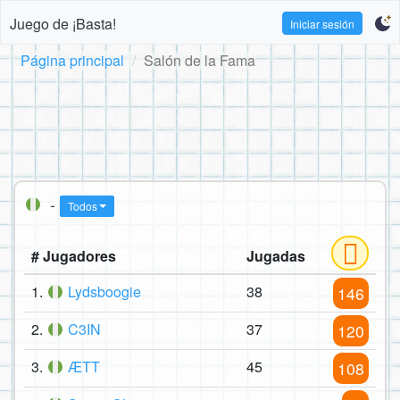
Juego de ¡Basta!
Iniciar sesión
Página principal
Salón de la Fama
-
Todos
# Jugadores
Jugadas
1.
Lydsboogie
38
146
2.
C3IN
37
120
3.
ÆTT
45
108