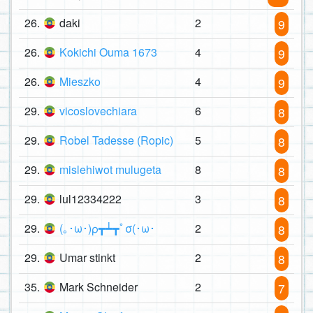
26.
daki
2
9
26.
Kokichi Ouma 1673
4
9
26.
Mieszko
4
9
29.
vicoslovechiara
6
8
29.
Robel Tadesse (Ropic)
5
8
29.
mislehiwot mulugeta
8
8
29.
lul12334222
3
8
29.
(｡･ω･)ρ┳┷┳ﾟσ(･ω･
2
8
29.
Umar stinkt
2
8
35.
Mark Schneider
2
7