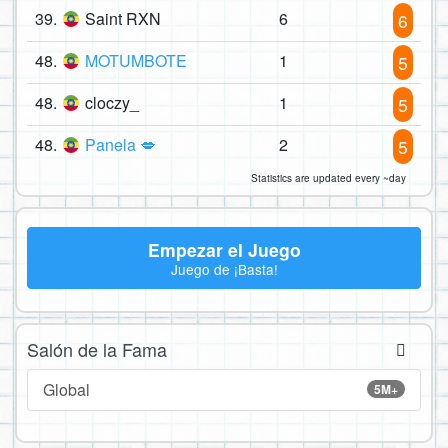
39.
Saint RXN
6
6
48.
MOTUMBOTE
1
5
48.
cloczy_
1
5
48.
Panela 💋
2
5
Statistics are updated every ~day
Empezar el Juego
Juego de ¡Basta!
Salón de la Fama
Global
5M+