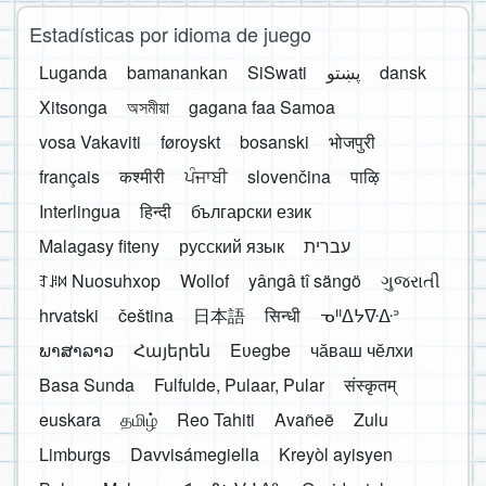
Estadísticas por idioma de juego
Luganda
bamanankan
SiSwati
پښتو
dansk
Xitsonga
অসমীয়া
gagana faa Samoa
vosa Vakaviti
føroyskt
bosanski
भोजपुरी
français
कश्मीरी
ਪੰਜਾਬੀ
slovenčina
पाऴि
Interlingua
हिन्दी
български език
Malagasy fiteny
русский язык
עברית
ꆈꌠ꒿ Nuosuhxop
Wollof
yângâ tî sängö
ગુજરાતી
hrvatski
čeština
日本語
सिन्धी
ᓀᐦᐃᔭᐍᐏᐣ
ພາສາລາວ
Հայերեն
Eʋegbe
чӑваш чӗлхи
Basa Sunda
Fulfulde, Pulaar, Pular
संस्कृतम्
euskara
தமிழ்
Reo Tahiti
Avañeẽ
Zulu
Limburgs
Davvisámegiella
Kreyòl ayisyen