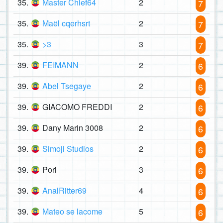
35.
Master Chief64
2
7
35.
Maël cqerhsrt
2
7
35.
>3
3
7
39.
FEIMANN
2
6
39.
Abel Tsegaye
2
6
39.
GIACOMO FREDDI
2
6
39.
Dany Marin 3008
2
6
39.
Simoji Studios
2
6
39.
Pori
3
6
39.
AnalRitter69
4
6
39.
Mateo se lacome
5
6