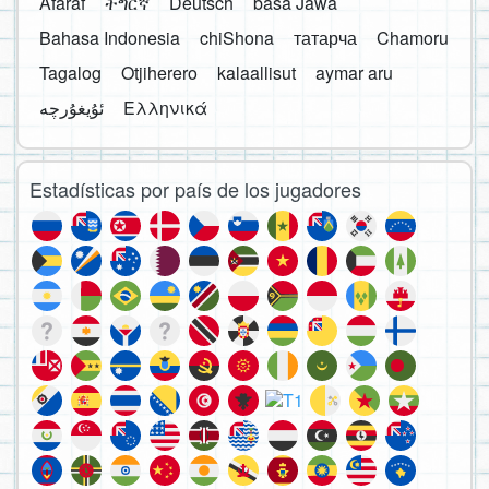
Afaraf
ትግርኛ
Deutsch
basa Jawa
Bahasa Indonesia
chiShona
татарча
Chamoru
Tagalog
Otjiherero
kalaallisut
aymar aru
Ελληνικά
Estadísticas por país de los jugadores