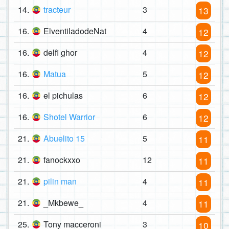
14.
tracteur
3
13
16.
ElventiladodeNat
4
12
16.
delfi ghor
4
12
16.
Matua
5
12
16.
el pichulas
6
12
16.
Shotel Warrior
6
12
21.
Abuelito 15
5
11
21.
fanockxxo
12
11
21.
pilin man
4
11
21.
_Mkbewe_
4
11
25.
Tony macceroni
3
10