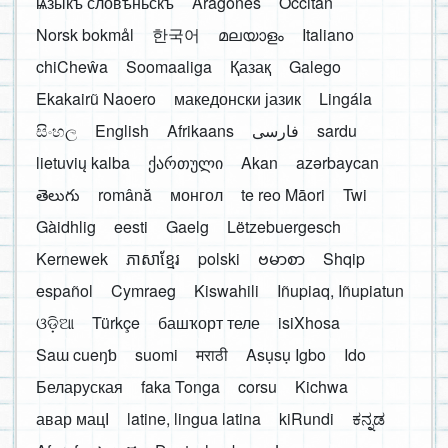
ѩзыкъ словѣньскъ
Aragonés
Occitan
Norsk bokmål
한국어
മലയാളം
Italiano
chiCheŵa
Soomaaliga
Қазақ
Galego
Ekakairũ Naoero
македонски јазик
Lingála
සිංහල
English
Afrikaans
فارسی
sardu
lietuvių kalba
ქართული
Akan
azərbaycan
తెలుగు
română
монгол
te reo Māori
Twi
Gàidhlig
eesti
Gaelg
Lëtzebuergesch
Kernewek
ភាសាខ្មែរ
polski
ဗမာစာ
Shqip
español
Cymraeg
Kiswahili
Iñupiaq, Iñupiatun
ଓଡ଼ିଆ
Türkçe
башҡорт теле
isiXhosa
Saɯ cueŋƅ
suomi
मराठी
Asụsụ Igbo
Ido
Беларуская
faka Tonga
corsu
Kichwa
авар мацӀ
latine, lingua latina
kiRundi
ಕನ್ನಡ