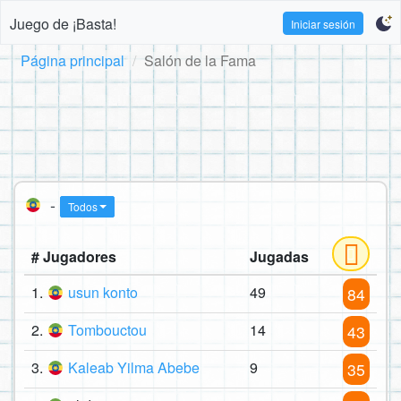
Juego de ¡Basta!
Iniciar sesión
Página principal
Salón de la Fama
-
Todos
# Jugadores
Jugadas
1.
usun konto
49
84
2.
Tombouctou
14
43
3.
Kaleab Yilma Abebe
9
35