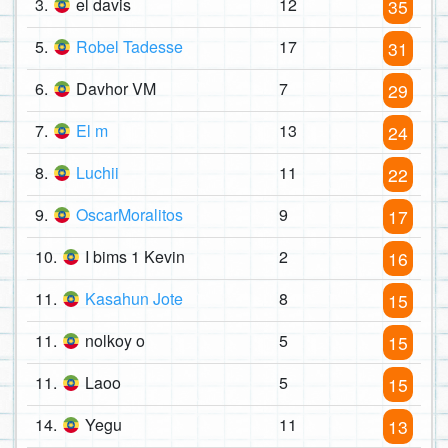
3.
el davis
12
35
5.
Robel Tadesse
17
31
6.
Davhor VM
7
29
7.
El m
13
24
8.
Luchii
11
22
9.
OscarMoralitos
9
17
10.
I bims 1 Kevin
2
16
11.
Kasahun Jote
8
15
11.
nolkoy o
5
15
11.
Laoo
5
15
14.
Yegu
11
13