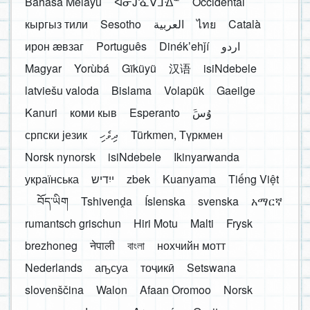
Bahasa Melayu
ᐊᓂᔑᓈᐯᒧᐎᓐ
Occidental
кыргыз тили
Sesotho
العربية
ไทย
Català
ирон æвзаг
Português
Dinékʼehǰí
اردو
Magyar
Yorùbá
Gĩkũyũ
汉语
isiNdebele
latviešu valoda
Bislama
Volapük
Gaeilge
Kanuri
коми кыв
Esperanto
َوُسَ
српски језик
ދިވެހި
Türkmen, Түркмен
Norsk nynorsk
isiNdebele
Ikinyarwanda
українська
ייִדיש
zbek
Kuanyama
Tiếng Việt
བོད་ཡིག
Tshivenḓa
Íslenska
svenska
አማርኛ
rumantsch grischun
Hiri Motu
Malti
Frysk
brezhoneg
नेपाली
বাংলা
нохчийн мотт
Nederlands
аҧсуа
тоҷикӣ
Setswana
slovenščina
Walon
Afaan Oromoo
Norsk