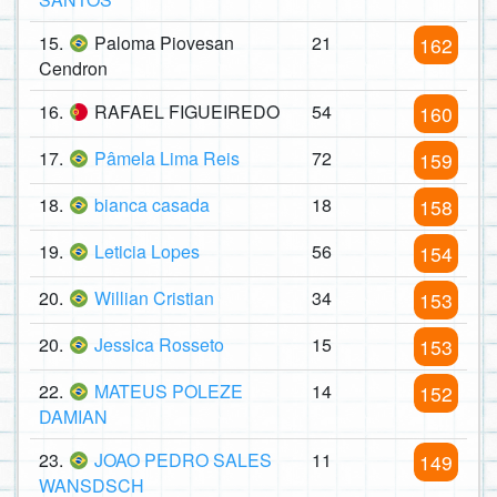
15.
Paloma Piovesan
21
162
Cendron
16.
RAFAEL FIGUEIREDO
54
160
17.
Pâmela Lima Reis
72
159
18.
bianca casada
18
158
19.
Leticia Lopes
56
154
20.
Willian Cristian
34
153
20.
Jessica Rosseto
15
153
22.
MATEUS POLEZE
14
152
DAMIAN
23.
JOAO PEDRO SALES
11
149
WANSDSCH