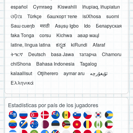
español
Cymraeg
Kiswahili
Iñupiaq, Iñupiatun
ଓଡ଼ିଆ
Türkçe
башҡорт теле
isiXhosa
suomi
Saɯ cueŋƅ
मराठी
Asụsụ Igbo
Ido
Беларуская
faka Tonga
corsu
Kichwa
авар мацӀ
latine, lingua latina
ಕನ್ನಡ
kiRundi
Afaraf
ትግርኛ
Deutsch
basa Jawa
татарча
Chamoru
chiShona
Bahasa Indonesia
Tagalog
kalaallisut
Otjiherero
aymar aru
Ελληνικά
Estadísticas por país de los jugadores