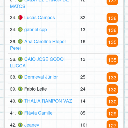
137
MATOS
34.
Lucas Campos
82
136
34.
gabriel cpp
13
136
36.
Ana Caroline Rieper
16
135
Perei
36.
CAIO JOSE GODOI
13
135
LUCCA
38.
Dermeval Júnior
25
133
39.
Fabio Leite
24
132
40.
THALIA RAMPON VAZ
14
130
41.
Flávia Camile
85
129
42.
Jeanev
101
127