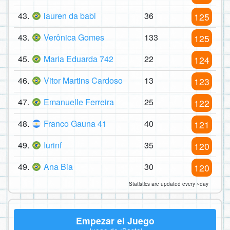
43.
lauren da babi
36
125
43.
Verônica Gomes
133
125
45.
Maria Eduarda 742
22
124
46.
Vitor Martins Cardoso
13
123
47.
Emanuelle Ferreira
25
122
48.
Franco Gauna 41
40
121
49.
Iurinf
35
120
49.
Ana Bia
30
120
Statistics are updated every ~day
Empezar el Juego