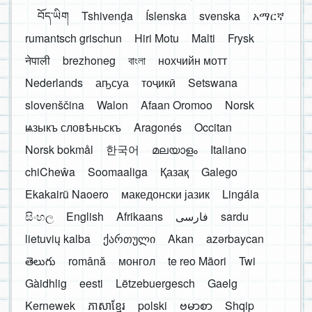
བོད་ཡིག
Tshivenḓa
Íslenska
svenska
አማርኛ
rumantsch grischun
Hiri Motu
Malti
Frysk
नेपाली
brezhoneg
বাংলা
нохчийн мотт
Nederlands
аҧсуа
тоҷикӣ
Setswana
slovenščina
Walon
Afaan Oromoo
Norsk
ѩзыкъ словѣньскъ
Aragonés
Occitan
Norsk bokmål
한국어
മലയാളം
Italiano
chiCheŵa
Soomaaliga
Қазақ
Galego
Ekakairũ Naoero
македонски јазик
Lingála
සිංහල
English
Afrikaans
فارسی
sardu
lietuvių kalba
ქართული
Akan
azərbaycan
తెలుగు
română
монгол
te reo Māori
Twi
Gàidhlig
eesti
Lëtzebuergesch
Gaelg
Kernewek
ភាសាខ្មែរ
polski
ဗမာစာ
Shqip