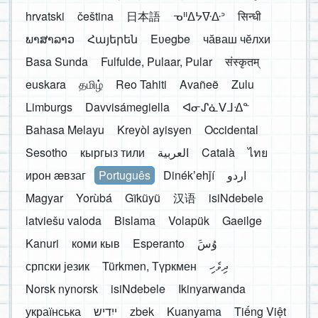
hrvatski
čeština
日本語
ᓀᐦᐃᔭᐍᐏᐣ
सिन्धी
ພາສາລາວ
Հայերեն
Eʋegbe
чӑваш чӗлхи
Basa Sunda
Fulfulde, Pulaar, Pular
संस्कृतम्
euskara
தமிழ்
Reo Tahiti
Avañeẽ
Zulu
Limburgs
Davvisámegiella
ᐊᓂᔑᓈᐯᒧᐎᓐ
Bahasa Melayu
Kreyòl ayisyen
Occidental
Sesotho
кыргыз тили
العربية
Català
ไทย
ирон æвзаг
Português
Dinékʼehǰí
اردو
Magyar
Yorùbá
Gĩkũyũ
汉语
isiNdebele
latviešu valoda
Bislama
Volapük
Gaeilge
Kanuri
коми кыв
Esperanto
َوُسَ
српски језик
Türkmen, Түркмен
ދިވެހި
Norsk nynorsk
isiNdebele
Ikinyarwanda
українська
ייִדיש
zbek
Kuanyama
Tiếng Việt