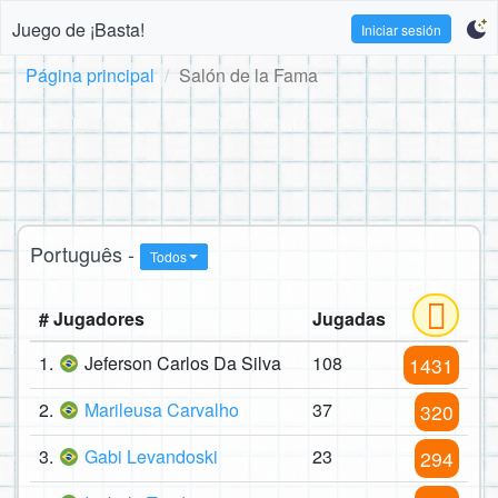
Juego de ¡Basta!
Iniciar sesión
Página principal
Salón de la Fama
Português -
Todos
# Jugadores
Jugadas
1.
Jeferson Carlos Da Silva
108
1431
2.
Marileusa Carvalho
37
320
3.
Gabi Levandoski
23
294