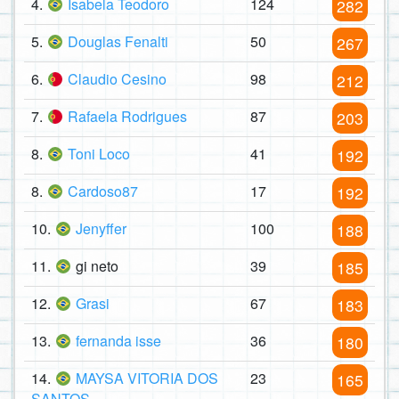
4.
Isabela Teodoro
124
282
5.
Douglas Fenalti
50
267
6.
Claudio Cesino
98
212
7.
Rafaela Rodrigues
87
203
8.
Toni Loco
41
192
8.
Cardoso87
17
192
10.
Jenyffer
100
188
11.
gi neto
39
185
12.
Grasi
67
183
13.
fernanda isse
36
180
14.
MAYSA VITORIA DOS
23
165
SANTOS