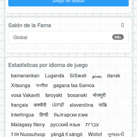
Juego de ¡Basta!
Salón de la Fama
Global
5M+
Estadísticas por idioma de juego
bamanankan
Luganda
SiSwati
پښتو
dansk
Xitsonga
অসমীয়া
gagana faa Samoa
vosa Vakaviti
føroyskt
bosanski
भोजपुरी
français
कश्मीरी
ਪੰਜਾਬੀ
slovenčina
पाऴि
Interlingua
हिन्दी
български език
Malagasy fiteny
русский язык
עברית
ꆈꌠ꒿ Nuosuhxop
yângâ tî sängö
Wollof
ગુજરાતી