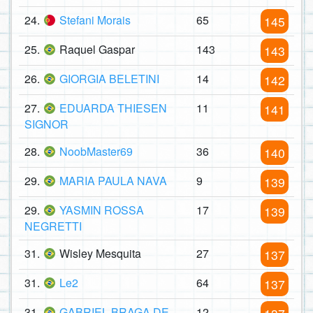
24.
Stefani Morais
65
145
25.
Raquel Gaspar
143
143
26.
GIORGIA BELETINI
14
142
27.
EDUARDA THIESEN
11
141
SIGNOR
28.
NoobMaster69
36
140
29.
MARIA PAULA NAVA
9
139
29.
YASMIN ROSSA
17
139
NEGRETTI
31.
Wisley Mesquita
27
137
31.
Le2
64
137
31.
GABRIEL BRAGA DE
12