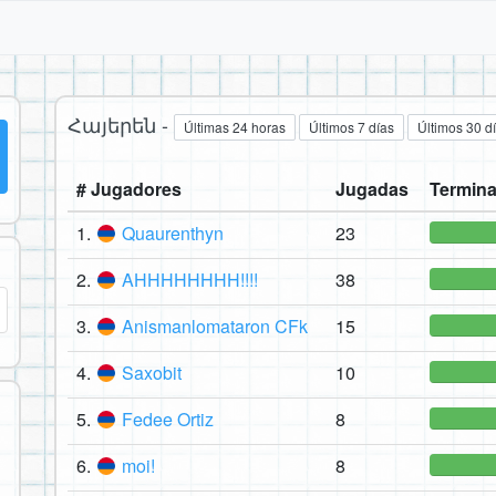
Հայերեն -
Últimas 24 horas
Últimos 7 días
Últimos 30 d
# Jugadores
Jugadas
Termina
1.
Quaurenthyn
23
2.
AHHHHHHHH!!!!
38
3.
Anismanlomataron CFk
15
4.
Saxobit
10
5.
Fedee Ortiz
8
6.
moi!
8