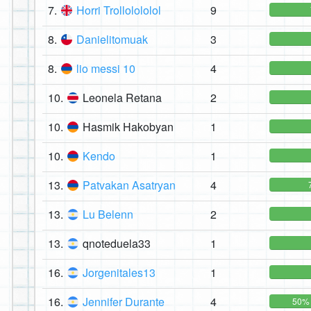
7.
Horri Trollolololol
9
8.
Danielitomuak
3
8.
lio messi 10
4
10.
Leonela Retana
2
10.
Hasmik Hakobyan
1
10.
Kendo
1
13.
Patvakan Asatryan
4
13.
Lu Belenn
2
13.
qnoteduela33
1
16.
Jorgenitales13
1
16.
Jennifer Durante
4
50%