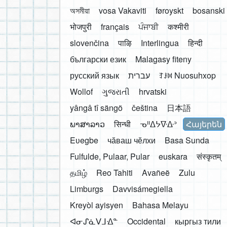
অসমীয়া
vosa Vakaviti
føroyskt
bosanski
भोजपुरी
français
ਪੰਜਾਬੀ
कश्मीरी
slovenčina
पाऴि
Interlingua
हिन्दी
български език
Malagasy fiteny
русский язык
עברית
ꆈꌠ꒿ Nuosuhxop
Wollof
ગુજરાતી
hrvatski
yângâ tî sängö
čeština
日本語
ພາສາລາວ
सिन्धी
ᓀᐦᐃᔭᐍᐏᐣ
Հայերեն
Eʋegbe
чӑваш чӗлхи
Basa Sunda
Fulfulde, Pulaar, Pular
euskara
संस्कृतम्
தமிழ்
Reo Tahiti
Avañeẽ
Zulu
Limburgs
Davvisámegiella
Kreyòl ayisyen
Bahasa Melayu
ᐊᓂᔑᓈᐯᒧᐎᓐ
Occidental
кыргыз тили