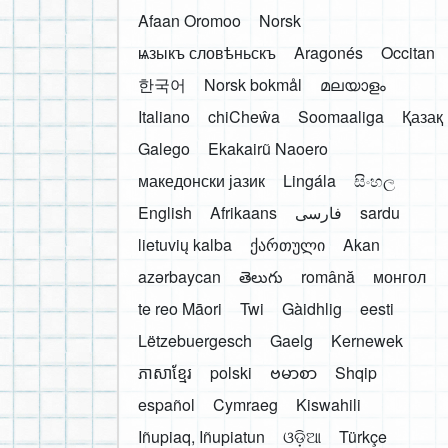
Afaan Oromoo
Norsk
ѩзыкъ словѣньскъ
Aragonés
Occitan
한국어
Norsk bokmål
മലയാളം
Italiano
chiCheŵa
Soomaaliga
Қазақ
Galego
Ekakairũ Naoero
македонски јазик
Lingála
සිංහල
English
Afrikaans
فارسی
sardu
lietuvių kalba
ქართული
Akan
azərbaycan
తెలుగు
română
монгол
te reo Māori
Twi
Gàidhlig
eesti
Lëtzebuergesch
Gaelg
Kernewek
ភាសាខ្មែរ
polski
ဗမာစာ
Shqip
español
Cymraeg
Kiswahili
Iñupiaq, Iñupiatun
ଓଡ଼ିଆ
Türkçe