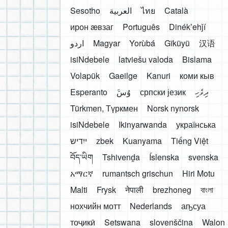
Sesotho
العربية
ไทย
Català
ирон æвзаг
Português
Dinékʼehǰí
اردو
Magyar
Yorùbá
Gĩkũyũ
汉语
isiNdebele
latviešu valoda
Bislama
Volapük
Gaeilge
Kanuri
коми кыв
Esperanto
َوُسَ
српски језик
ދިވެހި
Türkmen, Түркмен
Norsk nynorsk
isiNdebele
Ikinyarwanda
українська
ייִדיש
zbek
Kuanyama
Tiếng Việt
བོད་ཡིག
Tshivenḓa
Íslenska
svenska
አማርኛ
rumantsch grischun
Hiri Motu
Malti
Frysk
नेपाली
brezhoneg
বাংলা
нохчийн мотт
Nederlands
аҧсуа
тоҷикӣ
Setswana
slovenščina
Walon