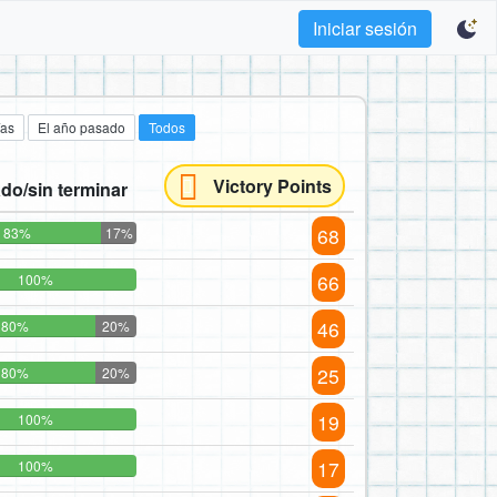
Iniciar sesión
ías
El año pasado
Todos
Victory Points
do/sin terminar
68
83%
17%
66
100%
46
80%
20%
25
80%
20%
19
100%
17
100%