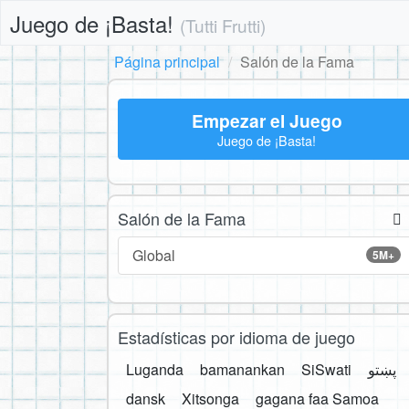
Juego de ¡Basta!
(Tutti Frutti)
Página principal
Salón de la Fama
Empezar el Juego
Juego de ¡Basta!
Salón de la Fama
Global
5M+
Estadísticas por idioma de juego
Luganda
bamanankan
SiSwati
پښتو
dansk
Xitsonga
gagana faa Samoa