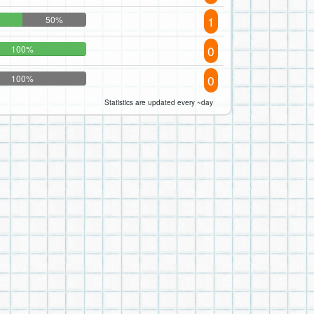
1
50%
0
100%
0
100%
Statistics are updated every ~day