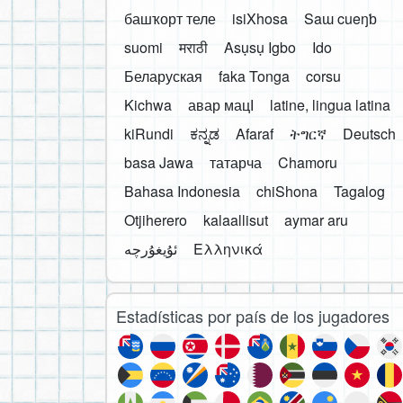
башҡорт теле
isiXhosa
Saɯ cueŋƅ
suomi
मराठी
Asụsụ Igbo
Ido
Беларуская
faka Tonga
corsu
Kichwa
авар мацӀ
latine, lingua latina
kiRundi
ಕನ್ನಡ
Afaraf
ትግርኛ
Deutsch
basa Jawa
татарча
Chamoru
Bahasa Indonesia
chiShona
Tagalog
Otjiherero
kalaallisut
aymar aru
Ελληνικά
Estadísticas por país de los jugadores