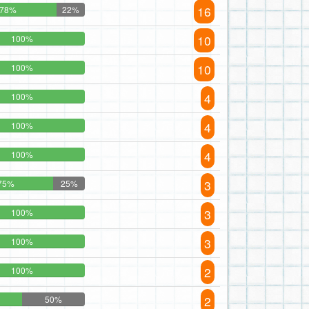
16
78%
22%
10
100%
10
100%
4
100%
4
100%
4
100%
3
75%
25%
3
100%
3
100%
2
100%
2
50%