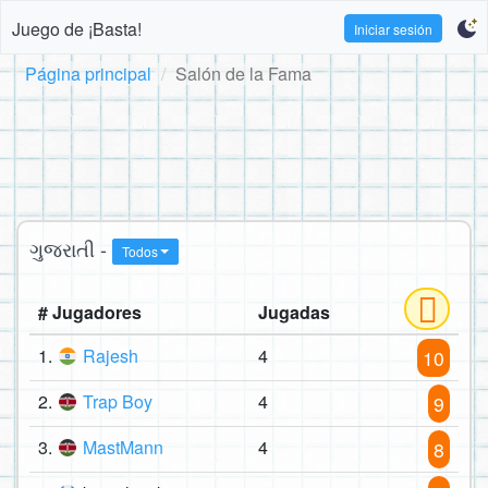
Juego de ¡Basta!
Iniciar sesión
Página principal
Salón de la Fama
ગુજરાતી -
Todos
# Jugadores
Jugadas
1.
Rajesh
4
10
2.
Trap Boy
4
9
3.
MastMann
4
8