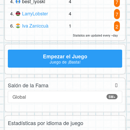
4.
best_lyoski
4
7
4.
LarryLobster
4
7
6.
Iva Zaniccuà
1
2
Statistics are updated every ~day
Empezar el Juego
Juego de ¡Basta!
Salón de la Fama
Global
5M+
Estadísticas por idioma de juego