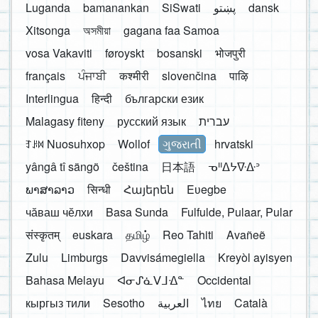
Luganda
bamanankan
SiSwati
پښتو
dansk
Xitsonga
অসমীয়া
gagana faa Samoa
vosa Vakaviti
føroyskt
bosanski
भोजपुरी
français
ਪੰਜਾਬੀ
कश्मीरी
slovenčina
पाऴि
Interlingua
हिन्दी
български език
Malagasy fiteny
русский язык
עברית
ꆈꌠ꒿ Nuosuhxop
Wollof
ગુજરાતી
hrvatski
yângâ tî sängö
čeština
日本語
ᓀᐦᐃᔭᐍᐏᐣ
ພາສາລາວ
सिन्धी
Հայերեն
Eʋegbe
чӑваш чӗлхи
Basa Sunda
Fulfulde, Pulaar, Pular
संस्कृतम्
euskara
தமிழ்
Reo Tahiti
Avañeẽ
Zulu
Limburgs
Davvisámegiella
Kreyòl ayisyen
Bahasa Melayu
ᐊᓂᔑᓈᐯᒧᐎᓐ
Occidental
кыргыз тили
Sesotho
العربية
ไทย
Català