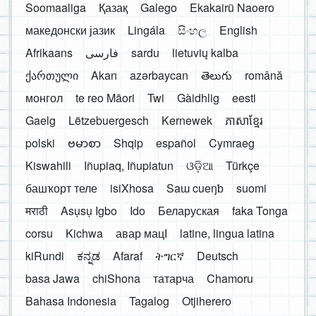
Soomaaliga
Қазақ
Galego
Ekakairũ Naoero
македонски јазик
Lingála
සිංහල
English
Afrikaans
فارسی
sardu
lietuvių kalba
ქართული
Akan
azərbaycan
తెలుగు
română
монгол
te reo Māori
Twi
Gàidhlig
eesti
Gaelg
Lëtzebuergesch
Kernewek
ភាសាខ្មែរ
polski
ဗမာစာ
Shqip
español
Cymraeg
Kiswahili
Iñupiaq, Iñupiatun
ଓଡ଼ିଆ
Türkçe
башҡорт теле
isiXhosa
Saɯ cueŋƅ
suomi
मराठी
Asụsụ Igbo
Ido
Беларуская
faka Tonga
corsu
Kichwa
авар мацӀ
latine, lingua latina
kiRundi
ಕನ್ನಡ
Afaraf
ትግርኛ
Deutsch
basa Jawa
chiShona
татарча
Chamoru
Bahasa Indonesia
Tagalog
Otjiherero