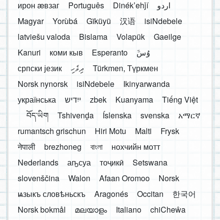
ирон æвзаг
Português
Dinékʼehǰí
اردو
Magyar
Yorùbá
Gĩkũyũ
汉语
isiNdebele
latviešu valoda
Bislama
Volapük
Gaeilge
Kanuri
коми кыв
Esperanto
َوُسَ
српски језик
ދިވެހި
Türkmen, Түркмен
Norsk nynorsk
isiNdebele
Ikinyarwanda
українська
ייִדיש
zbek
Kuanyama
Tiếng Việt
བོད་ཡིག
Tshivenḓa
Íslenska
svenska
አማርኛ
rumantsch grischun
Hiri Motu
Malti
Frysk
नेपाली
brezhoneg
বাংলা
нохчийн мотт
Nederlands
аҧсуа
тоҷикӣ
Setswana
slovenščina
Walon
Afaan Oromoo
Norsk
ѩзыкъ словѣньскъ
Aragonés
Occitan
한국어
Norsk bokmål
മലയാളം
Italiano
chiCheŵa