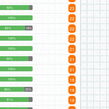
23
92%
22
100%
22
82%
18%
22
100%
21
100%
21
90%
21
100%
18
100%
18
80%
20%
18
91%