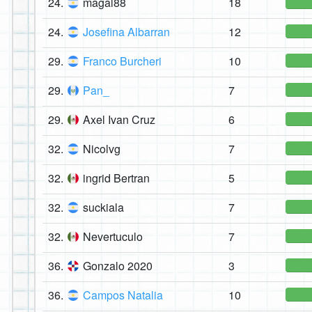
24.
magal88
18
24.
Josefina Albarran
12
29.
Franco Burcheri
10
29.
Pan_
7
29.
Axel Ivan Cruz
6
32.
Nicolvg
7
32.
ingrid Bertran
5
32.
suckiala
7
32.
Nevertuculo
7
36.
Gonzalo 2020
3
36.
Campos Natalia
10