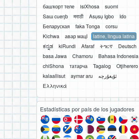
башҡорт теле
isiXhosa
suomi
Saɯ cueŋƅ
मराठी
Asụsụ Igbo
Ido
Беларуская
faka Tonga
corsu
Kichwa
авар мацӀ
latine, lingua latina
ಕನ್ನಡ
kiRundi
Afaraf
ትግርኛ
Deutsch
basa Jawa
Chamoru
Bahasa Indonesia
chiShona
татарча
Tagalog
Otjiherero
kalaallisut
aymar aru
Ελληνικά
Estadísticas por país de los jugadores