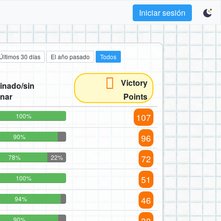
Iniciar sesión
Últimos 30 días
El año pasado
Todos
Victory
inado/sin
inar
Points
107
100%
96
90%
72
78%
22%
51
100%
46
94%
38
90%