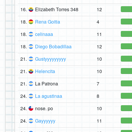
16.
Elizabeth Torres 348
12
18.
Rena Goitia
4
18.
celinaaa
11
18.
Diego Bobadillaa
12
21.
Gustyyyyyyyyy
10
21.
Helencita
10
21.
La Patrona
7
24.
La agustinaa
8
24.
nose. po
10
24.
Gayyyyyy
11