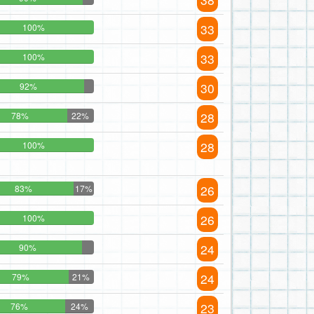
33
100%
33
100%
30
92%
28
78%
22%
28
100%
26
83%
17%
26
100%
24
90%
24
79%
21%
23
76%
24%