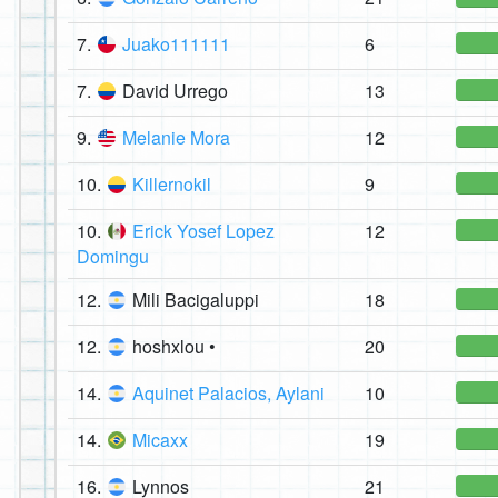
7.
Juako111111
6
7.
David Urrego
13
9.
Melanie Mora
12
10.
Killernokil
9
10.
Erick Yosef Lopez
12
Domingu
12.
Mili Bacigaluppi
18
12.
hoshxlou •
20
14.
Aquinet Palacios, Aylani
10
14.
Micaxx
19
16.
Lynnos
21