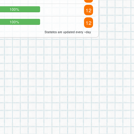
12
100%
12
100%
Statistics are updated every ~day