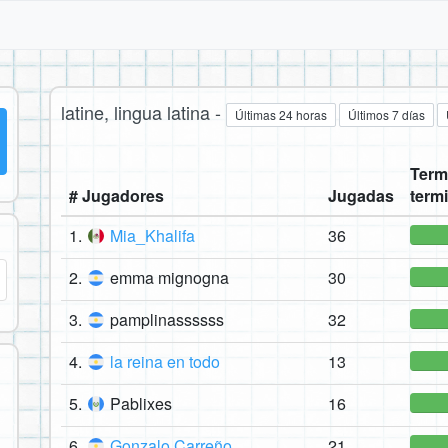
latine, lingua latina -
Últimas 24 horas
Últimos 7 días
Term
# Jugadores
Jugadas
term
1.
Mia_Khalifa
36
2.
emma mignogna
30
3.
pamplinassssss
32
4.
la reina en todo
13
5.
Pablixes
16
6.
Gonzalo Carreño
21