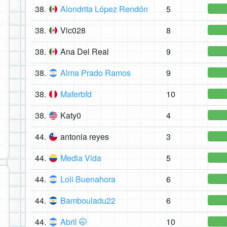
38.
Alondrita López Rendón
5
38.
Vic028
8
38.
Ana Del Real
9
38.
Alma Prado Ramos
9
38.
Maferbfd
10
38.
Katy0
4
44.
antonia reyes
3
44.
Media Vida
5
44.
Loli Buenahora
6
44.
Bambouladu22
6
44.
Abril 🤭
10