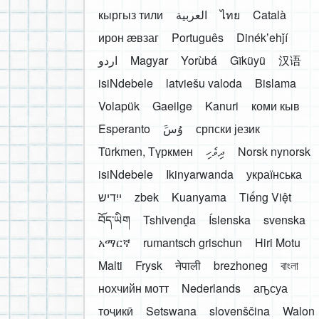
кыргыз тили
العربية
ไทย
Català
ирон æвзаг
Português
Dinékʼehǰí
اردو
Magyar
Yorùbá
Gĩkũyũ
汉语
isiNdebele
latviešu valoda
Bislama
Volapük
Gaeilge
Kanuri
коми кыв
Esperanto
َوُسَ
српски језик
Türkmen, Түркмен
ދިވެހި
Norsk nynorsk
isiNdebele
Ikinyarwanda
українська
ייִדיש
zbek
Kuanyama
Tiếng Việt
བོད་ཡིག
Tshivenḓa
Íslenska
svenska
አማርኛ
rumantsch grischun
Hiri Motu
Malti
Frysk
नेपाली
brezhoneg
বাংলা
нохчийн мотт
Nederlands
аҧсуа
тоҷикӣ
Setswana
slovenščina
Walon