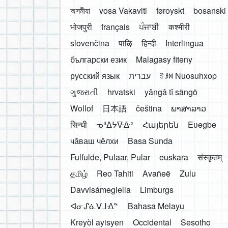
অসমীয়া
vosa Vakaviti
føroyskt
bosanski
भोजपुरी
français
ਪੰਜਾਬੀ
कश्मीरी
slovenčina
पाऴि
हिन्दी
Interlingua
български език
Malagasy fiteny
русский язык
עברית
ꆈꌠ꒿ Nuosuhxop
ગુજરાતી
hrvatski
yângâ tî sängö
Wollof
日本語
čeština
ພາສາລາວ
सिन्धी
ᓀᐦᐃᔭᐍᐏᐣ
Հայերեն
Eʋegbe
чӑваш чӗлхи
Basa Sunda
Fulfulde, Pulaar, Pular
euskara
संस्कृतम्
தமிழ்
Reo Tahiti
Avañeẽ
Zulu
Davvisámegiella
Limburgs
ᐊᓂᔑᓈᐯᒧᐎᓐ
Bahasa Melayu
Kreyòl ayisyen
Occidental
Sesotho