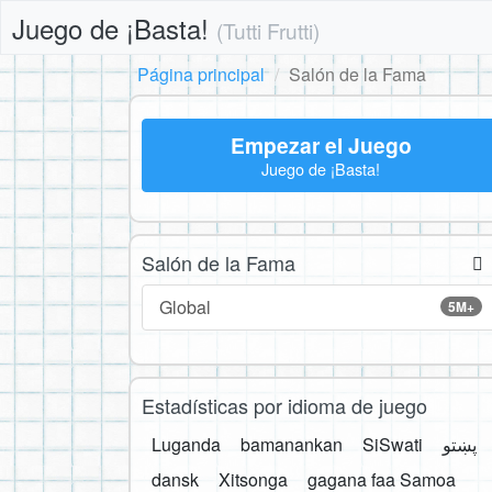
Juego de ¡Basta!
(Tutti Frutti)
Página principal
Salón de la Fama
Empezar el Juego
Juego de ¡Basta!
Salón de la Fama
Global
5M+
Estadísticas por idioma de juego
Luganda
bamanankan
SiSwati
پښتو
dansk
Xitsonga
gagana faa Samoa