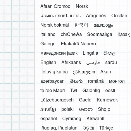
Afaan Oromoo
Norsk
ѩзыкъ словѣньскъ
Aragonés
Occitan
Norsk bokmål
한국어
മലയാളം
Italiano
chiCheŵa
Soomaaliga
Қазақ
Galego
Ekakairũ Naoero
македонски јазик
Lingála
සිංහල
English
Afrikaans
فارسی
sardu
lietuvių kalba
ქართული
Akan
azərbaycan
తెలుగు
română
монгол
te reo Māori
Twi
Gàidhlig
eesti
Lëtzebuergesch
Gaelg
Kernewek
ភាសាខ្មែរ
polski
ဗမာစာ
Shqip
español
Cymraeg
Kiswahili
Iñupiaq, Iñupiatun
ଓଡ଼ିଆ
Türkçe