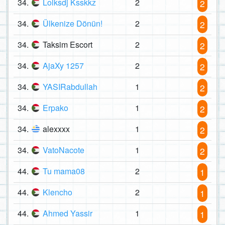
34.
Lolksdj Ksskkz
2
2
34.
Ülkenize Dönün!
2
2
34.
Taksim Escort
2
2
34.
AjaXy 1257
2
2
34.
YASIRabdullah
1
2
34.
Erpako
1
2
34.
alexxxx
1
2
34.
VatoNacote
1
2
44.
Tu mama08
2
1
44.
Klencho
2
1
44.
Ahmed Yassir
1
1