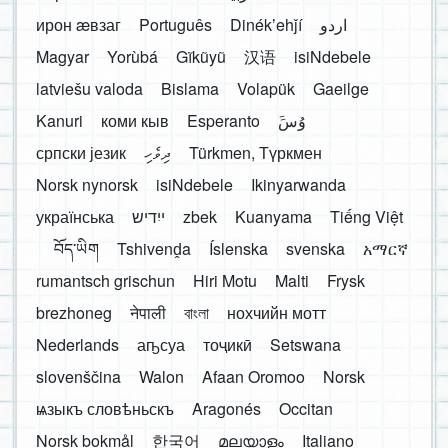
ирон æвзаг
Português
Dinékʼehǰí
اردو
Magyar
Yorùbá
Gĩkũyũ
汉语
isiNdebele
latviešu valoda
Bislama
Volapük
Gaeilge
Kanuri
коми кыв
Esperanto
َوُسَ
српски језик
ދިވެހި
Türkmen, Түркмен
Norsk nynorsk
isiNdebele
Ikinyarwanda
українська
ייִדיש
zbek
Kuanyama
Tiếng Việt
བོད་ཡིག
Tshivenḓa
Íslenska
svenska
አማርኛ
rumantsch grischun
Hiri Motu
Malti
Frysk
brezhoneg
नेपाली
বাংলা
нохчийн мотт
Nederlands
аҧсуа
тоҷикӣ
Setswana
slovenščina
Walon
Afaan Oromoo
Norsk
ѩзыкъ словѣньскъ
Aragonés
Occitan
Norsk bokmål
한국어
മലയാളം
Italiano