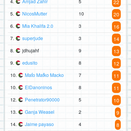
4.
Amjad Zahir
5
22
5.
NicosMutter
10
20
6.
Mia Khalifa 2.0
3
16
7.
superjude
3
14
8.
jdhujahf
9
13
9.
edusito
8
12
10.
Maťo Maťko Macko
7
11
10.
ElDanoninos
8
11
12.
Penetrator90000
5
10
13.
Ganja Weasel
2
9
14.
Jaime payaso
4
8