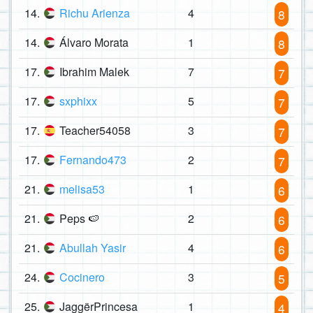
14.
Richu Arienza
4
8
14.
Álvaro Morata
1
8
17.
Ibrahim Malek
7
7
17.
sxphixx
5
7
17.
Teacher54058
3
7
17.
Fernando473
2
7
21.
melisa53
1
6
21.
Peps 🍉
2
6
21.
Abullah Yasir
4
6
24.
Cocinero
3
5
25.
JaggërPrincesa
1
4