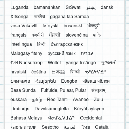
Luganda
bamanankan
SiSwati
پښتو
dansk
Xitsonga
অসমীয়া
gagana faa Samoa
vosa Vakaviti
føroyskt
bosanski
भोजपुरी
français
कश्मीरी
ਪੰਜਾਬੀ
slovenčina
पाऴि
Interlingua
हिन्दी
български език
Malagasy fiteny
русский язык
עברית
ꆈꌠ꒿ Nuosuhxop
Wollof
yângâ tî sängö
ગુજરાતી
hrvatski
čeština
日本語
सिन्धी
ᓀᐦᐃᔭᐍᐏᐣ
ພາສາລາວ
Հայերեն
Eʋegbe
чӑваш чӗлхи
Basa Sunda
Fulfulde, Pulaar, Pular
संस्कृतम्
euskara
தமிழ்
Reo Tahiti
Avañeẽ
Zulu
Limburgs
Davvisámegiella
Kreyòl ayisyen
Bahasa Melayu
ᐊᓂᔑᓈᐯᒧᐎᓐ
Occidental
кыргыз тили
Sesotho
العربية
ไทย
Català