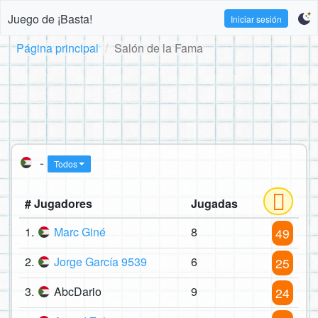
Juego de ¡Basta!
Iniciar sesión
Página principal
Salón de la Fama
-
Todos
# Jugadores
Jugadas
1.
Marc Giné
8
49
2.
Jorge García 9539
6
25
3.
AbcDario
9
24