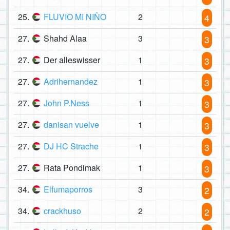
25.
FLUVIO MI NIÑO
2
4
27.
Shahd Alaa
3
3
27.
Der alleswisser
1
3
27.
Adrihernandez
1
3
27.
John P.Ness
1
3
27.
danisan vuelve
1
3
27.
DJ HC Strache
1
3
27.
Rata Pondimak
1
3
34.
Elfumaporros
3
2
34.
crackhuso
2
2