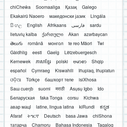
chiCheŵa
Soomaaliga
Қазақ
Galego
Ekakairũ Naoero
македонски јазик
Lingála
සිංහල
English
Afrikaans
فارسی
sardu
lietuvių kalba
ქართული
Akan
azərbaycan
తెలుగు
română
монгол
te reo Māori
Twi
Gàidhlig
eesti
Gaelg
Lëtzebuergesch
Kernewek
ភាសាខ្មែរ
polski
ဗမာစာ
Shqip
español
Cymraeg
Kiswahili
Iñupiaq, Iñupiatun
ଓଡ଼ିଆ
Türkçe
башҡорт теле
isiXhosa
Saɯ cueŋƅ
suomi
मराठी
Asụsụ Igbo
Ido
Беларуская
faka Tonga
corsu
Kichwa
авар мацӀ
latine, lingua latina
kiRundi
ಕನ್ನಡ
Afaraf
ትግርኛ
Deutsch
basa Jawa
chiShona
татарча
Chamoru
Bahasa Indonesia
Tagalog