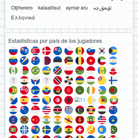
Otjiherero
kalaallisut
aymar aru
Ελληνικά
Estadísticas por país de los jugadores