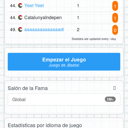
44.
Yeet Yeet
1
1
44.
CatalunyaIndepen
1
1
49.
aaaaaaaaaaaaaadi
2
0
Statistics are updated every ~day
Empezar el Juego
Juego de ¡Basta!
Salón de la Fama
Global
5M+
Estadísticas por idioma de juego