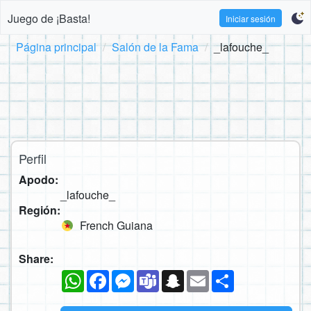
Juego de ¡Basta!
Iniciar sesión
Página principal
Salón de la Fama
_lafouche_
Perfil
Apodo:
_lafouche_
Región:
French Guiana
Share:
WhatsApp
Facebook
Messenger
Teams
Snapchat
Email
Compartir