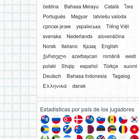
čeština
Bahasa Melayu
Català
ไทย
Português
Magyar
latviešu valoda
српски језик
українська
Tiếng Việt
svenska
Nederlands
slovenščina
Norsk
Italiano
Қазақ
English
ქართული
azərbaycan
română
eesti
polski
Shqip
español
Türkçe
suomi
Deutsch
Bahasa Indonesia
Tagalog
Ελληνικά
dansk
Estadísticas por país de los jugadores