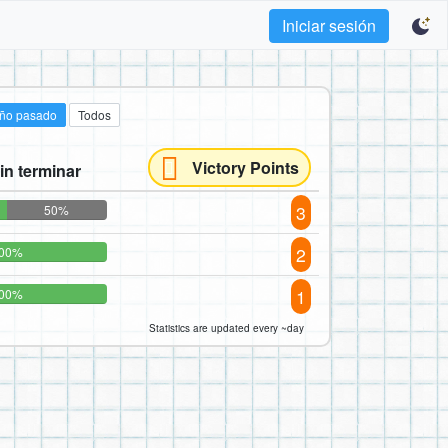
Iniciar sesión
año pasado
Todos
Victory Points
in terminar
3
50%
2
00%
1
00%
Statistics are updated every ~day