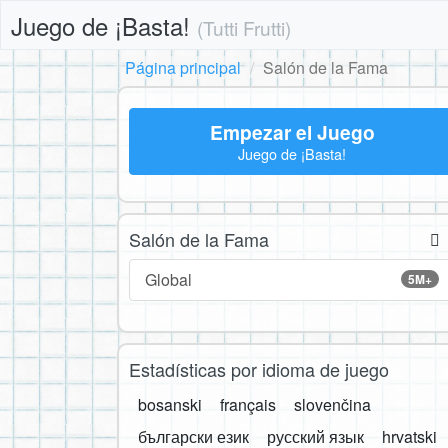
Juego de ¡Basta!
(Tutti Frutti)
Página principal
Salón de la Fama
Empezar el Juego
Juego de ¡Basta!
Salón de la Fama
Global
5M+
Estadísticas por idioma de juego
bosanski
français
slovenčina
български език
русский язык
hrvatski