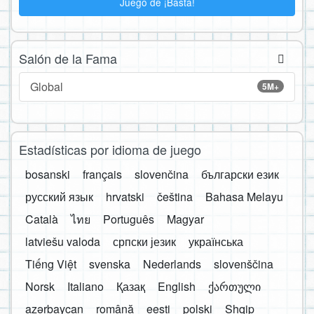
Juego de ¡Basta!
Salón de la Fama
Global
5M+
Estadísticas por idioma de juego
bosanski
français
slovenčina
български език
русский язык
hrvatski
čeština
Bahasa Melayu
Català
ไทย
Português
Magyar
latviešu valoda
српски језик
українська
Tiếng Việt
svenska
Nederlands
slovenščina
Norsk
Italiano
Қазақ
English
ქართული
azərbaycan
română
eesti
polski
Shqip