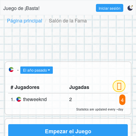
Juego de ¡Basta!
Iniciar sesión
Página principal
Salón de la Fama
-
El año pasado
# Jugadores
Jugadas
1.
theweeknd
2
4
Statistics are updated every ~day
Empezar el Juego