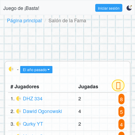
Juego de ¡Basta!
Iniciar sesión
Página principal
Salón de la Fama
-
El año pasado
# Jugadores
Jugadas
1.
DHZ 334
2
8
2.
Dawid Ogonowski
4
5
3.
Qurky YT
2
4