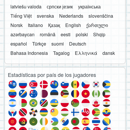
latviešu valoda
српски језик
українська
Tiếng Việt
svenska
Nederlands
slovenščina
Norsk
Italiano
Қазақ
English
ქართული
azərbaycan
română
eesti
polski
Shqip
español
Türkçe
suomi
Deutsch
Bahasa Indonesia
Tagalog
Ελληνικά
dansk
Estadísticas por país de los jugadores