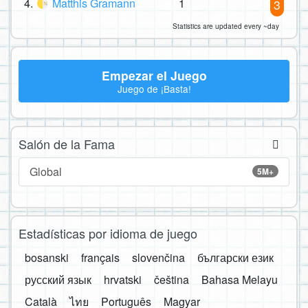
4.
Matthis Gramann
1
3
Statistics are updated every ~day
Empezar el Juego
Juego de ¡Basta!
Salón de la Fama
Global
5M+
Estadísticas por idioma de juego
bosanski
français
slovenčina
български език
русский язык
hrvatski
čeština
Bahasa Melayu
Català
ไทย
Português
Magyar