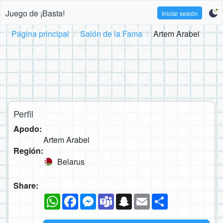
Juego de ¡Basta!
Iniciar sesión
Página principal
Salón de la Fama
Artem Arabei
Perfil
Apodo:
Artem Arabei
Región:
Belarus
Share:
WhatsApp
Facebook
Messenger
Teams
Snapchat
Email
Compartir