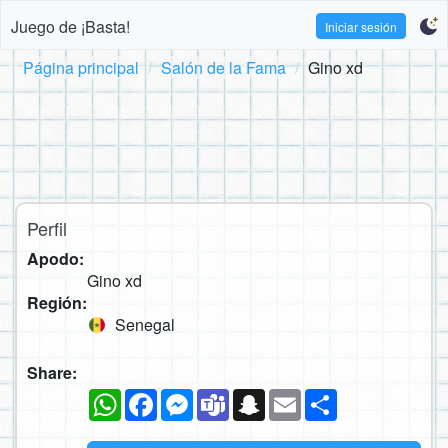
Juego de ¡Basta!
Iniciar sesión
Página principal
Salón de la Fama
Gino xd
Perfil
Apodo:
Gino xd
Región:
Senegal
Share:
WhatsApp
Facebook
Messenger
Teams
Snapchat
Email
Compartir