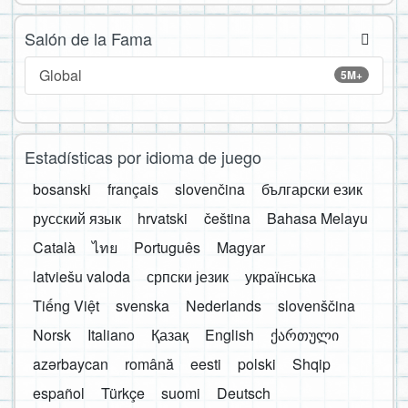
Salón de la Fama
Global
5M+
Estadísticas por idioma de juego
bosanski
français
slovenčina
български език
русский язык
hrvatski
čeština
Bahasa Melayu
Català
ไทย
Português
Magyar
latviešu valoda
српски језик
українська
Tiếng Việt
svenska
Nederlands
slovenščina
Norsk
Italiano
Қазақ
English
ქართული
azərbaycan
română
eesti
polski
Shqip
español
Türkçe
suomi
Deutsch