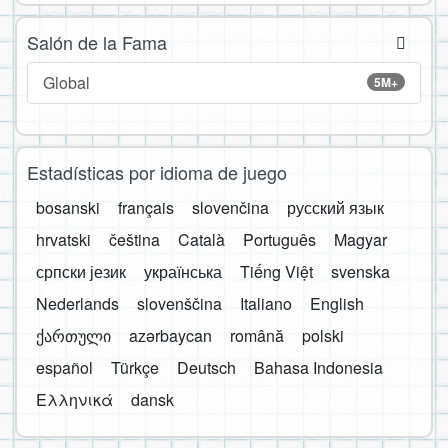
Salón de la Fama
Global
5M+
Estadísticas por idioma de juego
bosanski
français
slovenčina
русский язык
hrvatski
čeština
Català
Português
Magyar
српски језик
українська
Tiếng Việt
svenska
Nederlands
slovenščina
Italiano
English
ქართული
azərbaycan
română
polski
español
Türkçe
Deutsch
Bahasa Indonesia
Ελληνικά
dansk