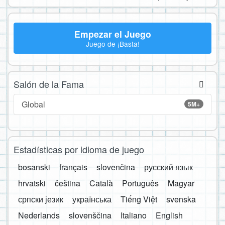
Empezar el Juego
Juego de ¡Basta!
Salón de la Fama
Global
5M+
Estadísticas por idioma de juego
bosanski
français
slovenčina
русский язык
hrvatski
čeština
Català
Português
Magyar
српски језик
українська
Tiếng Việt
svenska
Nederlands
slovenščina
Italiano
English