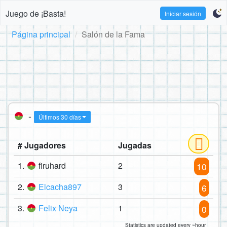
Juego de ¡Basta!
Iniciar sesión
Página principal
Salón de la Fama
-
Últimos 30 días
# Jugadores
Jugadas
1.
firuhard
2
10
2.
Elcacha897
3
6
3.
Felix Neya
1
0
Statistics are updated every ~hour