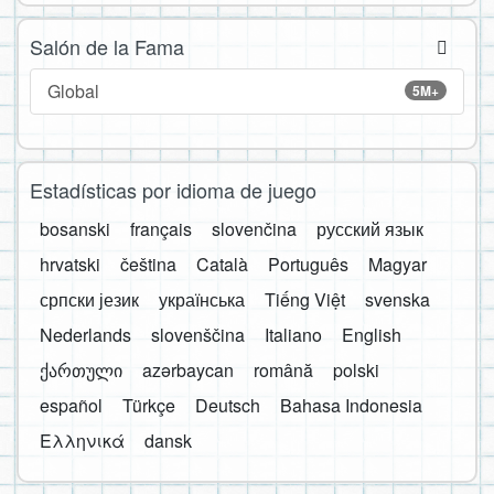
Salón de la Fama
Global
5M+
Estadísticas por idioma de juego
bosanski
français
slovenčina
русский язык
hrvatski
čeština
Català
Português
Magyar
српски језик
українська
Tiếng Việt
svenska
Nederlands
slovenščina
Italiano
English
ქართული
azərbaycan
română
polski
español
Türkçe
Deutsch
Bahasa Indonesia
Ελληνικά
dansk