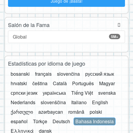
Juego de ¡Basta!
Salón de la Fama
Global
5M+
Estadísticas por idioma de juego
bosanski
français
slovenčina
русский язык
hrvatski
čeština
Català
Português
Magyar
српски језик
українська
Tiếng Việt
svenska
Nederlands
slovenščina
Italiano
English
ქართული
azərbaycan
română
polski
español
Türkçe
Deutsch
Bahasa Indonesia
Ελληνικά
dansk