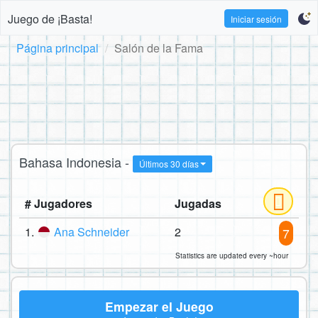
Juego de ¡Basta!
Iniciar sesión
Página principal
Salón de la Fama
Bahasa Indonesia -
Últimos 30 días
# Jugadores
Jugadas
1.
Ana Schneider
2
7
Statistics are updated every ~hour
Empezar el Juego