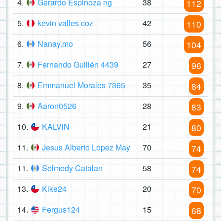
4.
Gerardo Espinoza ng
38
112
5.
kevin valles coz
42
110
6.
Nanay.mo
56
104
7.
Fernando Guillén 4439
27
96
8.
Emmanuel Morales 7365
35
84
9.
Aaron0526
28
83
10.
KALVlN
21
80
11.
Jesus Alberto Lopez May
70
74
11.
Selmedy Catalan
58
74
13.
Kike24
20
70
14.
Fergus124
15
68