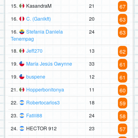
15.
KasandraM
21
67
16.
C. (Ganikft)
20
63
16.
Stefania Daniela
24
63
Tenempag
18.
Jeff270
13
62
19.
María Jesús Gwynne
33
61
19.
buspene
12
61
21.
Hopperbonitonya
11
60
22.
Robertocarlos3
18
59
23.
Fatiii88
24
58
24.
HECTOR 912
23
57