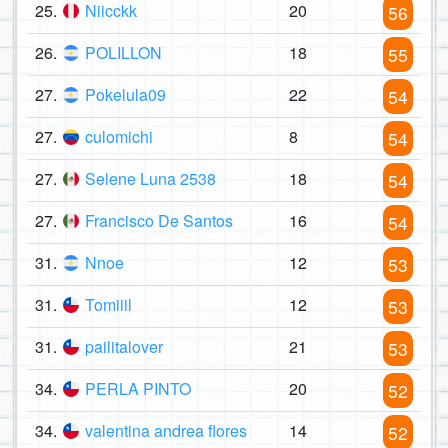
25.
Niicckk
20
56
26.
POLILLON
18
55
27.
Pokelula09
22
54
27.
culomichi
8
54
27.
Selene Luna 2538
18
54
27.
Francisco De Santos
16
54
31.
Nnoe
12
53
31.
Tomiiil
12
53
31.
pailitalover
21
53
34.
PERLA PINTO
20
52
34.
valentina andrea flores
14
52