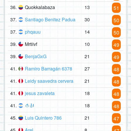
36.
Quokkalabaza
13
51
37.
Santiago Benitez Padua
30
50
37.
phqauu
14
50
39.
Mrtiivf
10
49
39.
BenjaGxG
21
49
41.
Ramiro Barragán 6378
27
48
41.
Leidy saavedra cervera
21
48
41.
jesus zavaleta
18
48
41.
🍅🎻
18
48
45.
Luis Quintero 786
21
47
45.
Arel
8
47