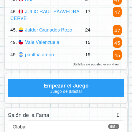
45.
JULIO RAUL SAAVEDRA
17
47
CERVE
45.
Jaider Granados Rozo
24
47
49.
Vale Valenzuela
15
45
49.
paulina arrien
19
45
Statistics are updated every ~hour
Empezar el Juego
Juego de ¡Basta!
Salón de la Fama
Global
5M+