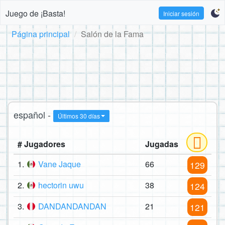
Juego de ¡Basta!
Iniciar sesión
Página principal
Salón de la Fama
español -
Últimos 30 días
# Jugadores
Jugadas
1.
Vane Jaque
66
129
2.
hectorin uwu
38
124
3.
DANDANDANDAN
21
121