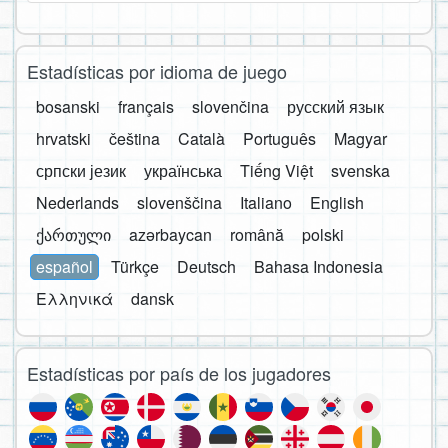
Estadísticas por idioma de juego
bosanski
français
slovenčina
русский язык
hrvatski
čeština
Català
Português
Magyar
српски језик
українська
Tiếng Việt
svenska
Nederlands
slovenščina
Italiano
English
ქართული
azərbaycan
română
polski
español
Türkçe
Deutsch
Bahasa Indonesia
Ελληνικά
dansk
Estadísticas por país de los jugadores