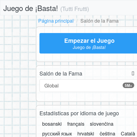
Juego de ¡Basta!
(Tutti Frutti)
Página principal
Salón de la Fama
Empezar el Juego
Juego de ¡Basta!
Salón de la Fama
Global
5M+
Estadísticas por idioma de juego
bosanski
français
slovenčina
русский язык
hrvatski
čeština
Català