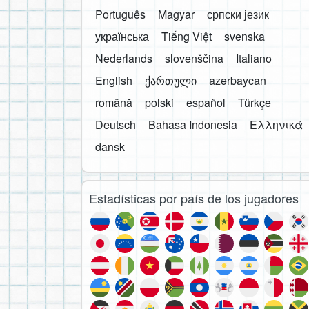
Português
Magyar
српски језик
українська
Tiếng Việt
svenska
Nederlands
slovenščina
Italiano
English
ქართული
azərbaycan
română
polski
español
Türkçe
Deutsch
Bahasa Indonesia
Ελληνικά
dansk
Estadísticas por país de los jugadores