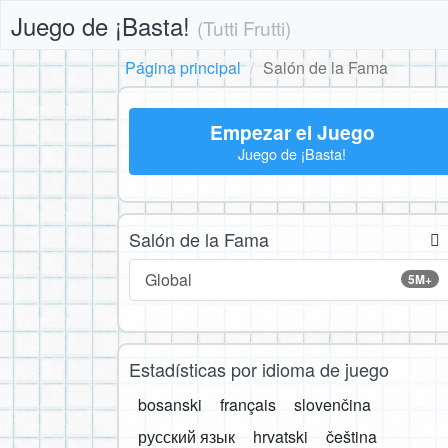
Juego de ¡Basta!
(Tutti Frutti)
Página principal
Salón de la Fama
Empezar el Juego
Juego de ¡Basta!
Salón de la Fama
Global
5M+
Estadísticas por idioma de juego
bosanski
français
slovenčina
русский язык
hrvatski
čeština