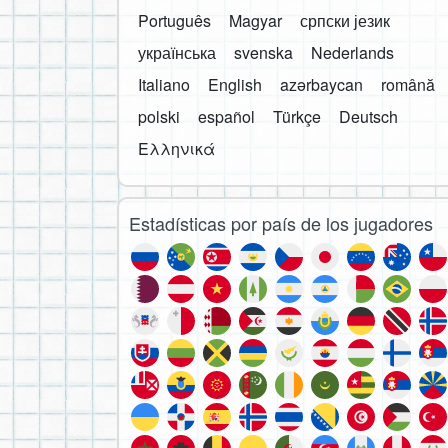
Português
Magyar
српски језик
українська
svenska
Nederlands
Italiano
English
azərbaycan
română
polski
español
Türkçe
Deutsch
Ελληνικά
Estadísticas por país de los jugadores