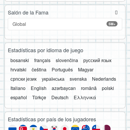
Salón de la Fama
Global
5M+
Estadísticas por idioma de juego
bosanski
français
slovenčina
русский язык
hrvatski
čeština
Português
Magyar
српски језик
українська
svenska
Nederlands
Italiano
English
azərbaycan
română
polski
español
Türkçe
Deutsch
Ελληνικά
Estadísticas por país de los jugadores