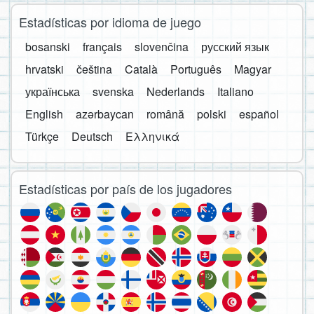
Estadísticas por idioma de juego
bosanski
français
slovenčina
русский язык
hrvatski
čeština
Català
Português
Magyar
українська
svenska
Nederlands
Italiano
English
azərbaycan
română
polski
español
Türkçe
Deutsch
Ελληνικά
Estadísticas por país de los jugadores