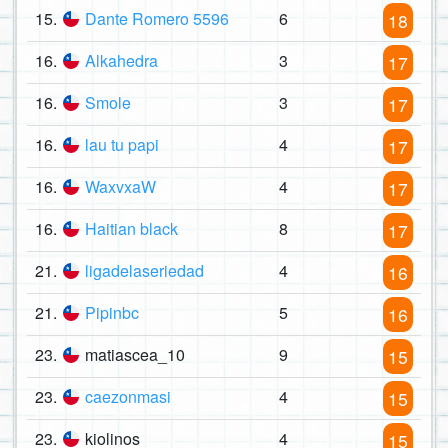
15.
Dante Romero 5596
6
18
16.
Alkahedra
3
17
16.
Smole
3
17
16.
lau tu papi
4
17
16.
WaxvxaW
4
17
16.
Haitian black
8
17
21.
ligadelaseriedad
4
16
21.
Pipinbc
5
16
23.
matiascea_10
9
15
23.
caezonmasi
4
15
23.
kiolinos
4
15