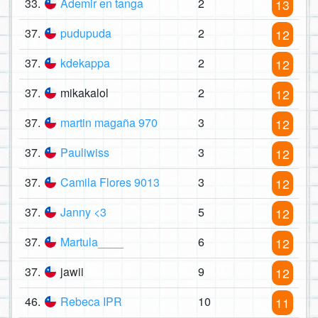
33.
Ademir en tanga
2
13
37.
pudupuda
2
12
37.
kdekappa
2
12
37.
mikakalol
2
12
37.
martin magaña 970
3
12
37.
Pauliwiss
3
12
37.
Camila Flores 9013
3
12
37.
Janny <3
5
12
37.
Martula____
6
12
37.
jawii
9
12
46.
Rebeca IPR
10
11