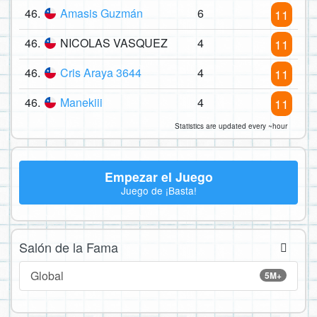
46.
Amasis Guzmán
6
11
46.
NICOLAS VASQUEZ
4
11
46.
Cris Araya 3644
4
11
46.
Manekiii
4
11
Statistics are updated every ~hour
Empezar el Juego
Juego de ¡Basta!
Salón de la Fama
Global
5M+