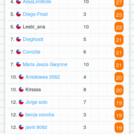
4.
AreaLimitrofe
10
27
5.
Diego-Frost
3
23
6.
Lesbi_ana
10
22
7.
Dieghostt
5
21
7.
Conizita
6
21
7.
María Jesús Gwynne
10
21
10.
Antokiwea 3562
4
20
10.
Kirssss
8
20
12.
Jorge soto
7
19
12.
benja concha
3
19
12.
javiii 8092
3
19