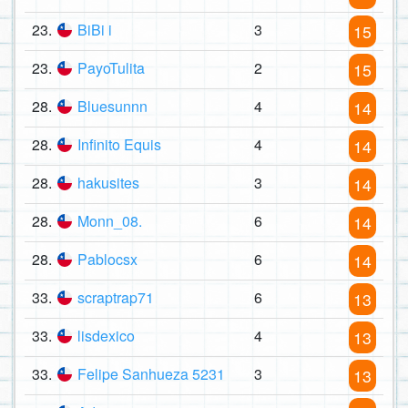
23.
BiBi i
3
15
23.
PayoTulita
2
15
28.
Bluesunnn
4
14
28.
Infinito Equis
4
14
28.
hakusites
3
14
28.
Monn_08.
6
14
28.
Pablocsx
6
14
33.
scraptrap71
6
13
33.
lisdexico
4
13
33.
Felipe Sanhueza 5231
3
13