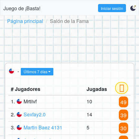
Juego de ¡Basta!
Iniciar sesión
Página principal
Salón de la Fama
-
Últimos 7 días
# Jugadores
Jugadas
1.
Mrtiivf
10
49
2.
Sexfay2.0
14
39
3.
Martin Baez 4131
5
30