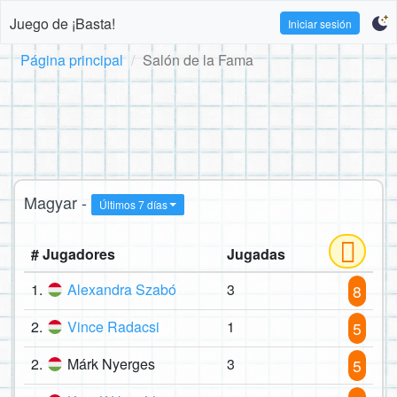
Juego de ¡Basta!
Iniciar sesión
Página principal
Salón de la Fama
Magyar -
Últimos 7 días
# Jugadores
Jugadas
1.
Alexandra Szabó
3
8
2.
Vince Radacsi
1
5
2.
Márk Nyerges
3
5