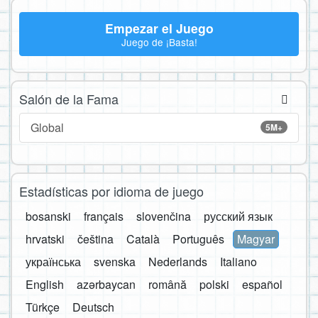
Empezar el Juego
Juego de ¡Basta!
Salón de la Fama
Global
5M+
Estadísticas por idioma de juego
bosanski
français
slovenčina
русский язык
hrvatski
čeština
Català
Português
Magyar
українська
svenska
Nederlands
Italiano
English
azərbaycan
română
polski
español
Türkçe
Deutsch