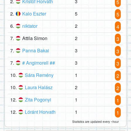
2.
Kristóf Horváth
3
5
2.
Kalo Eszter
5
5
6.
niktator
2
4
7.
Attila Simon
2
3
7.
Panna Bakai
3
3
7.
# Angimorell ##
3
3
10.
Sára Remény
1
2
10.
Laura Halász
2
2
12.
Zita Pogonyi
1
1
12.
Lóránt Horvath
1
1
Statistics are updated every ~hour